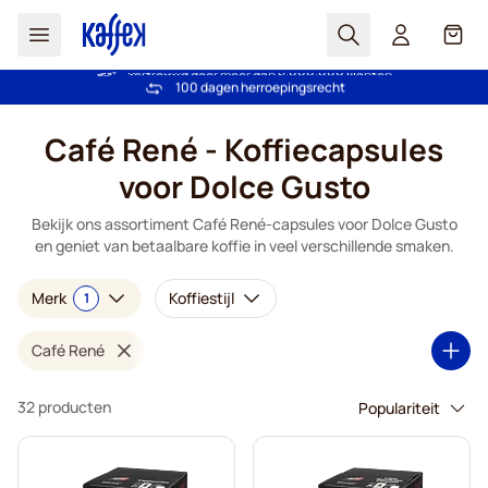
Zoek
Cart
Vertrouwd door meer dan 2.000.000 klanten
Gratis verzending vanaf € 49
Prijsgarantie - Altijd eerlijke prijzen
100 dagen herroepingsrecht
Ga naar de inhoud
Café René - Koffiecapsules
voor Dolce Gusto
Bekijk ons assortiment Café René-capsules voor Dolce Gusto
en geniet van betaalbare koffie in veel verschillende smaken.
Merk
Koffiestijl
1
Café René
32 producten