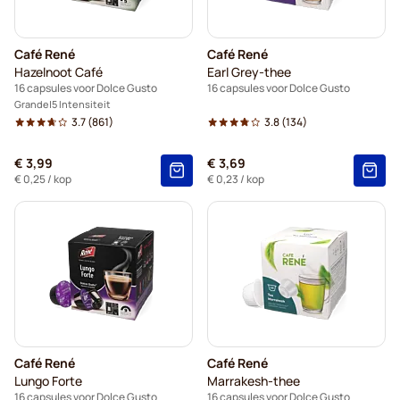
Café René
Café René
Hazelnoot Café
Earl Grey-thee
16 capsules voor Dolce Gusto
16 capsules voor Dolce Gusto
Grande
5 Intensiteit
3.7
(861)
3.8
(134)
€ 3,99
€ 3,69
€ 0,25
/ kop
€ 0,23
/ kop
Café René
Café René
Lungo Forte
Marrakesh-thee
16 capsules voor Dolce Gusto
16 capsules voor Dolce Gusto