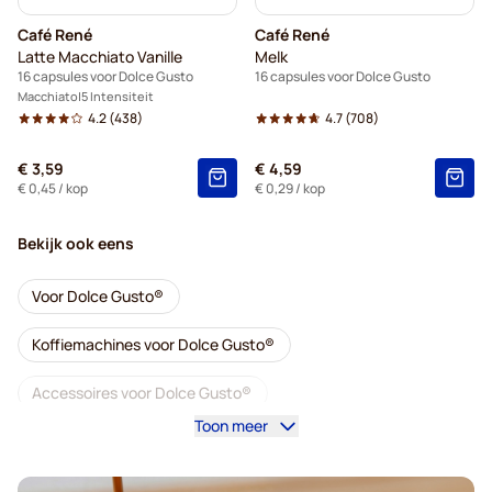
Café René
Café René
Latte Macchiato Vanille
Melk
16 capsules voor Dolce Gusto
16 capsules voor Dolce Gusto
Macchiato
5 Intensiteit
4.2
(438)
4.7
(708)
€ 3,59
€ 4,59
€ 0,45
/ kop
€ 0,29
/ kop
Bekijk ook eens
Voor Dolce Gusto®
Koffiemachines voor Dolce Gusto®
Accessoires voor Dolce Gusto®
Toon meer
Cafeïnevrij - Koffiecapsules voor Dolce Gusto
Ontkalken en onderhoud voor Dolce Gusto