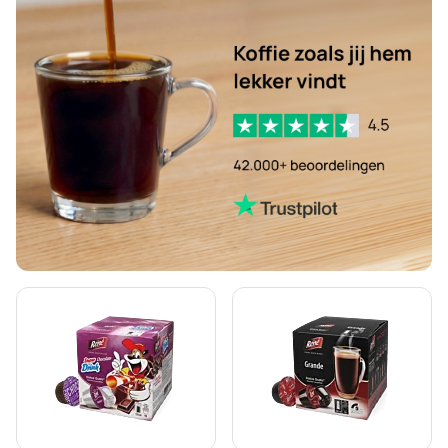
Segafredo - Koffiecapsules voor Dolce Gusto
Caffè Borbone voor Dolce Gusto
Dolce Vita - Capsules voor Dolce Gusto
Capsules voor Dolce Gusto®
Gimoka - Capsules voor Dolce Gusto
Nescafé Dolce Gusto capsules
Starbucks® - Capsules voor Dolce Gusto
Senso Nocturno - Capsules voor Dolce Gusto
Kaffekapslen - Koffiecapsules voor Dolce Gusto
Starbucks® Grande - Koffiecapsules voor Dolce Gusto