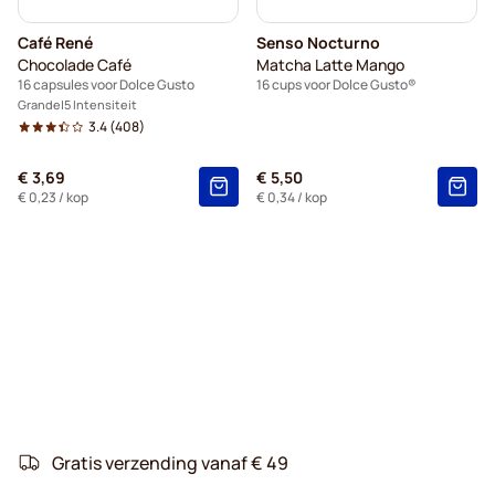
Café René
Senso Nocturno
Chocolade Café
Matcha Latte Mango
16 capsules voor Dolce Gusto
16 cups voor Dolce Gusto®
Grande
5 Intensiteit
3.4
(408)
€ 3,69
€ 5,50
€ 0,23
/ kop
€ 0,34
/ kop
Gratis verzending vanaf € 49