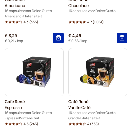
Americano
Chocolade
16 capsules voor Dolce Gusto
16 capsules voor Dolce Gusto
Americano
4 Intensiteit
4.3
(333)
4.7
(1.051)
€ 3,29
€ 4,49
€ 0,21
/ kop
€ 0,56
/ kop
Café René
Café René
Espresso
Vanille Café
16 capsules voor Dolce Gusto
16 capsules voor Dolce Gusto
Espresso
5 Intensiteit
Grande
5 Intensiteit
4.5
(245)
4
(358)