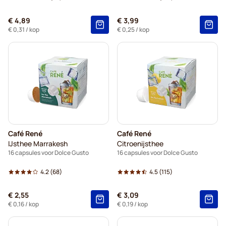
€ 4,89
€ 3,99
€ 0,31
/ kop
€ 0,25
/ kop
Café René
Café René
IJsthee Marrakesh
Citroenijsthee
16 capsules voor Dolce Gusto
16 capsules voor Dolce Gusto
4.2
(68)
4.5
(115)
€ 2,55
€ 3,09
€ 0,16
/ kop
€ 0,19
/ kop