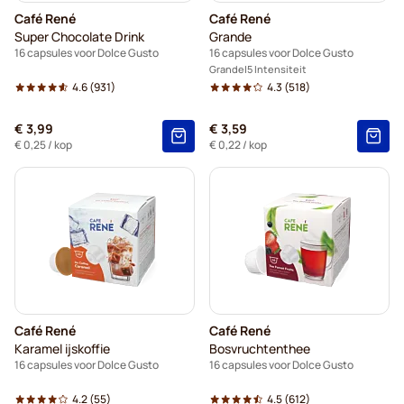
Café René
Café René
Super Chocolate Drink
Grande
16 capsules voor Dolce Gusto
16 capsules voor Dolce Gusto
Grande
5 Intensiteit
4.6
(931)
4.3
(518)
€ 3,99
€ 3,59
€ 0,25
/ kop
€ 0,22
/ kop
Café René
Café René
Karamel ijskoffie
Bosvruchtenthee
16 capsules voor Dolce Gusto
16 capsules voor Dolce Gusto
4.2
(55)
4.5
(612)