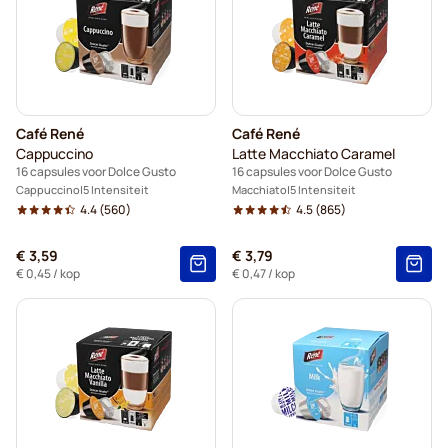
Café René
Café René
Cappuccino
Latte Macchiato Caramel
16 capsules voor Dolce Gusto
16 capsules voor Dolce Gusto
Cappuccino
5 Intensiteit
Macchiato
5 Intensiteit
4.4
(560)
4.5
(865)
€ 3,59
€ 3,79
€ 0,45
/ kop
€ 0,47
/ kop