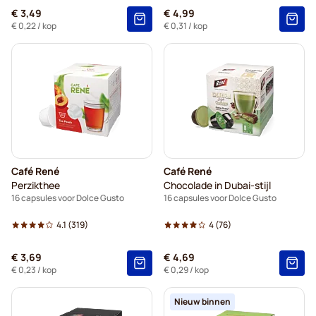
€ 3,49
€ 4,99
€ 0,22
/ kop
€ 0,31
/ kop
Café René
Café René
Perzikthee
Chocolade in Dubai-stijl
16 capsules voor Dolce Gusto
16 capsules voor Dolce Gusto
4.1
(319)
4
(76)
€ 3,69
€ 4,69
€ 0,23
/ kop
€ 0,29
/ kop
Nieuw binnen