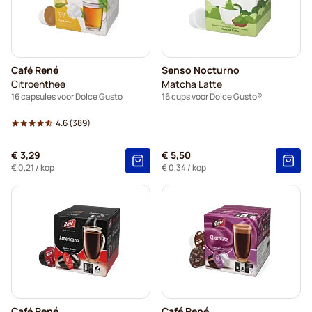
Café René
Senso Nocturno
Citroenthee
Matcha Latte
16 capsules voor Dolce Gusto
16 cups voor Dolce Gusto®
4.6
(389)
€ 3,29
€ 5,50
€ 0,21
/ kop
€ 0,34
/ kop
Café René
Café René