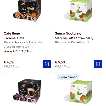
Café René
Senso Nocturno
Karamel Café
Matcha Latte Strawberry
16 capsules voor Dolce Gusto
16 cups voor Dolce Gusto®
Grande
5 Intensiteit
3.9
(534)
€ 4,79
€ 5,50
€ 0,30
/ kop
€ 0,34
/ kop
Nieuw binnen