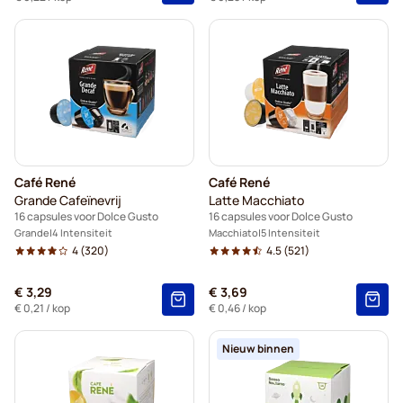
Café René
Café René
Grande Cafeïnevrij
Latte Macchiato
16 capsules voor Dolce Gusto
16 capsules voor Dolce Gusto
Grande
4 Intensiteit
Macchiato
5 Intensiteit
4
(320)
4.5
(521)
€ 3,29
€ 3,69
€ 0,21
/ kop
€ 0,46
/ kop
Nieuw binnen