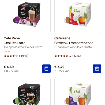
Café René
Café René
Chai Tea Latte
Citroen & Frambozen thee
16 capsules voor Dolce Gusto®
16 capsules voor Dolce Gusto
Latte
4
(960)
4.6
(784)
€ 4,39
€ 3,49
€ 0,27
/ kop
€ 0,22
/ kop