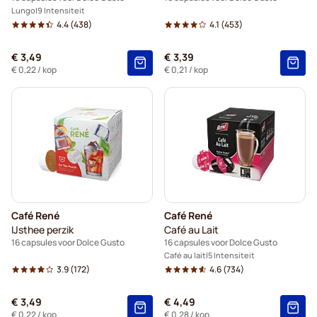
Lungo
9 Intensiteit
4.4
(438)
4.1
(453)
€ 3,49
€ 3,39
€ 0,22
/ kop
€ 0,21
/ kop
Café René
Café René
IJsthee perzik
Café au Lait
16 capsules voor Dolce Gusto
16 capsules voor Dolce Gusto
Café au lait
5 Intensiteit
3.9
(172)
4.6
(734)
€ 3,49
€ 4,49
€ 0,22
/ kop
€ 0,28
/ kop