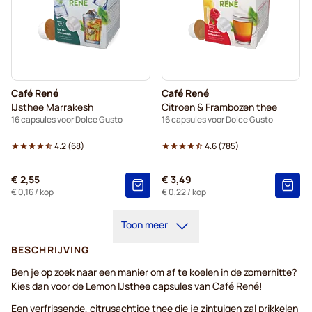
Café René
Café René
IJsthee Marrakesh
Citroen & Frambozen thee
16 capsules voor Dolce Gusto
16 capsules voor Dolce Gusto
4.2
(
68
)
4.6
(
785
)
€ 2,55
€ 3,49
€ 0,16
/ kop
€ 0,22
/ kop
Toon meer
BESCHRIJVING
Ben je op zoek naar een manier om af te koelen in de zomerhitte?
Kies dan voor de Lemon IJsthee capsules van Café René!
Een verfrissende, citrusachtige thee die je zintuigen zal prikkelen