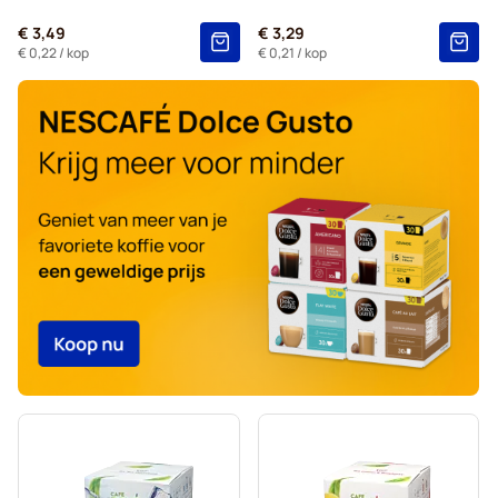
Voor Dolce Gusto®
€ 3,49
€ 3,29
Starbucks® - Capsules voor Dolce Gusto
€ 0,22
/ kop
€ 0,21
/ kop
Kaffekapslen - Koffiecapsules voor Dolce Gusto
Starbucks® Grande - Koffiecapsules voor Dolce Gusto