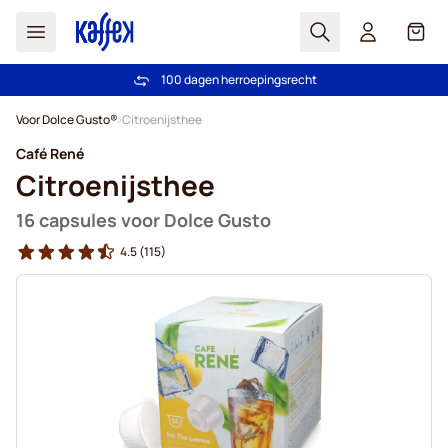
Zoek
Cart
Vertrouwd door meer dan 2.000.000 klanten
100 dagen herroepingsrecht
Gratis verzending vanaf € 49
Prijsgarantie - Altijd eerlijke prijzen
Ga naar de inhoud
Voor Dolce Gusto®
Citroenijsthee
Café René
Citroenijsthee
16 capsules voor Dolce Gusto
4.5
(115)