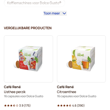
Koffiemachines voor Dolce Gusto®
Toon meer
Accessoires voor Dolce Gusto®
Cafeïnevrij - Koffiecapsules voor Dolce Gusto
VERGELIJKBARE PRODUCTEN
Ontkalken en onderhoud voor Dolce Gusto
Segafredo - Koffiecapsules voor Dolce Gusto
Café René - Koffiecapsules voor Dolce Gusto
Caffè Borbone voor Dolce Gusto
Dolce Vita - Capsules voor Dolce Gusto
Café René
Café René
Capsules voor Dolce Gusto®
IJsthee perzik
Citroenthee
16 capsules voor Dolce Gusto
16 capsules voor Dolce Gusto
Gimoka - Capsules voor Dolce Gusto
3.9
(
175
)
4.6
(
390
)