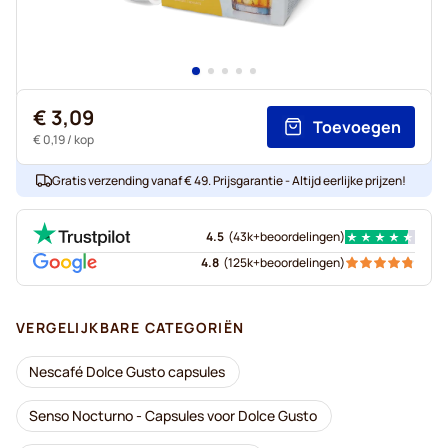
€ 3,09
Toevoegen
€ 0,19
/ kop
Gratis verzending vanaf € 49. Prijsgarantie - Altijd eerlijke prijzen!
4.5
(
43k+
beoordelingen
)
4.8
(
125k+
beoordelingen
)
VERGELIJKBARE CATEGORIËN
Nescafé Dolce Gusto capsules
Senso Nocturno - Capsules voor Dolce Gusto