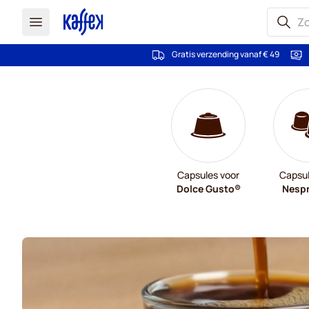
Gratis verzending vanaf € 49
Ga naar de inhoud
Capsules voor
Capsul
Dolce Gusto®
Nesp