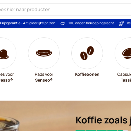
Prijsgarantie - Altijd eerlijke prijzen
100 dagen herroepingsrecht
Ve
es voor
Pads voor
Koffiebonen
Capsul
resso®
Senseo®
Tass