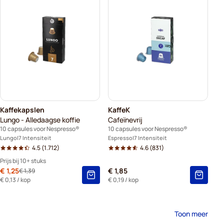
Kaffekapslen
KaffeK
Lungo - Alledaagse koffie
Cafeïnevrij
10 capsules voor Nespresso®
10 capsules voor Nespresso®
Lungo
7 Intensiteit
Espresso
7 Intensiteit
4.5
(1.712)
4.6
(831)
Prijs bij 10+ stuks
Speciale prijs
€ 1,25
€ 1,85
€ 1,39
Normale prijs
10+
=
€ 1,25
-
10
%
€ 0,13
/ kop
€ 0,19
/ kop
5+
=
€ 1,31
-
6
%
1
=
€ 1,39
Toon meer