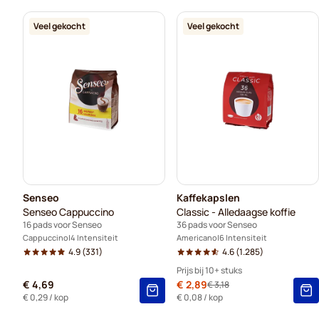
Veel gekocht
Veel gekocht
Senseo
Kaffekapslen
Senseo Cappuccino
Classic - Alledaagse koffie
16 pads voor Senseo
36 pads voor Senseo
Cappuccino
4 Intensiteit
Americano
6 Intensiteit
4.9
(331)
4.6
(1.285)
Prijs bij 10+ stuks
€ 4,69
Speciale prijs
€ 2,89
€ 3,18
Normale prijs
10+
=
€ 2,89
-
9
%
€ 0,29
/ kop
€ 0,08
/ kop
5+
=
€ 3,03
-
5
%