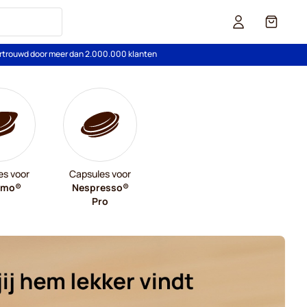
Cart
rtrouwd door meer dan 2.000.000 klanten
es voor
Capsules voor
imo®
Nespresso®
Pro