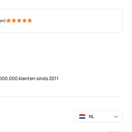
1
=
€ 3,03
en
)
000.000 klanten sinds 2011
NL