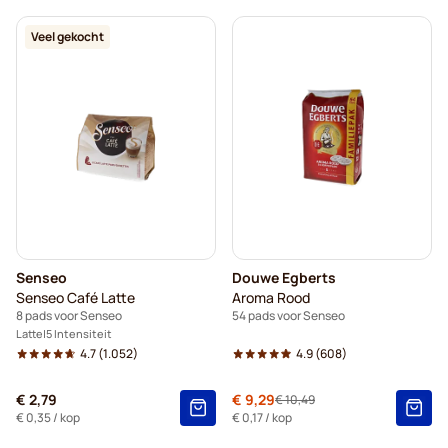
Veel gekocht
Senseo
Douwe Egberts
Senseo Café Latte
Aroma Rood
8 pads voor Senseo
54 pads voor Senseo
Latte
5 Intensiteit
4.7
(1.052)
4.9
(608)
€ 2,79
Speciale prijs
€ 9,29
€ 10,49
Normale prijs
€ 0,35
/ kop
€ 0,17
/ kop