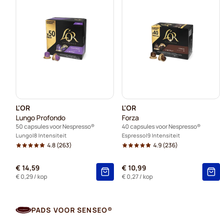
L'OR
L'OR
Lungo Profondo
Forza
50 capsules voor Nespresso®
40 capsules voor Nespresso®
Lungo
8 Intensiteit
Espresso
9 Intensiteit
4.8
(263)
4.9
(236)
€ 14,59
€ 10,99
€ 0,29
/ kop
€ 0,27
/ kop
PADS VOOR SENSEO®