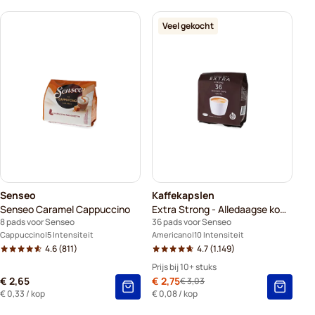
Veel gekocht
Senseo
Kaffekapslen
Senseo Caramel Cappuccino
Extra Strong - Alledaagse koffie
8 pads voor Senseo
36 pads voor Senseo
Cappuccino
5 Intensiteit
Americano
10 Intensiteit
4.6
(811)
4.7
(1.149)
Prijs bij 10+ stuks
€ 2,65
Speciale prijs
€ 2,75
€ 3,03
Normale prijs
10+
=
€ 2,75
-
9
%
€ 0,33
/ kop
€ 0,08
/ kop
5+
=
€ 2,89
-
5
%