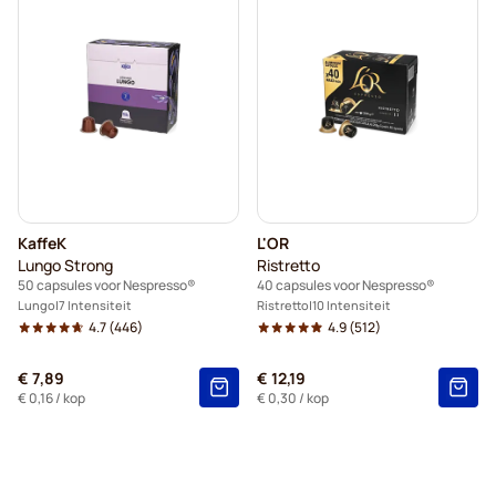
KaffeK
L'OR
Lungo Strong
Ristretto
50 capsules voor Nespresso®
40 capsules voor Nespresso®
Lungo
7 Intensiteit
Ristretto
10 Intensiteit
4.7
(446)
4.9
(512)
€ 7,89
€ 12,19
€ 0,16
/ kop
€ 0,30
/ kop