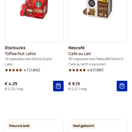
Starbucks
Nescafé
Toffee Nut Latte
Café au Lait
12 capsules voor Dolce Gusto
30 capsules voor Nescafé Dolce Gusto
Latte
Café au lait
5 Intensiteit
4.7
(1.845)
4.9
(1.891)
€ 4,29
€ 8,19
€ 0,72
/ kop
€ 0,27
/ kop
Nieuwe look
Veel gekocht