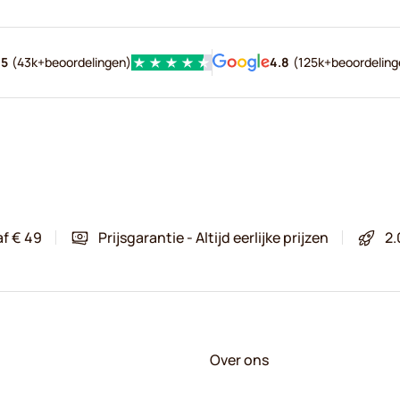
.5
(
43k+
beoordelingen
)
4.8
(
125k+
beoordeling
af € 49
Prijsgarantie - Altijd eerlijke prijzen
2.
Over ons