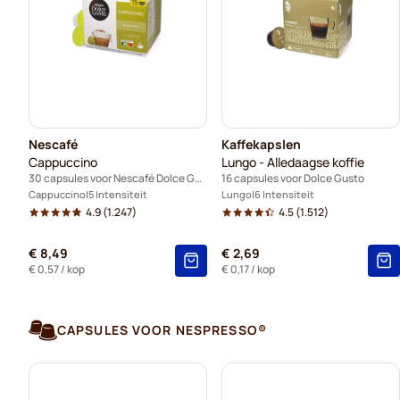
Nescafé
Kaffekapslen
Cappuccino
Lungo - Alledaagse koffie
30 capsules voor Nescafé Dolce Gusto
16 capsules voor Dolce Gusto
Cappuccino
5 Intensiteit
Lungo
6 Intensiteit
4.9
(1.247)
4.5
(1.512)
€ 8,49
€ 2,69
€ 0,57
/ kop
€ 0,17
/ kop
CAPSULES VOOR NESPRESSO®