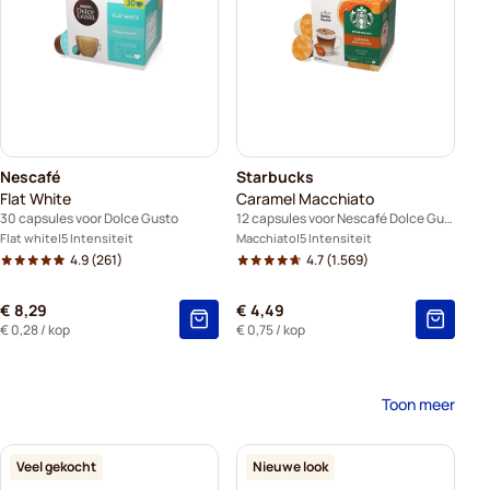
Nescafé
Starbucks
Flat White
Caramel Macchiato
30 capsules voor Dolce Gusto
12 capsules voor Nescafé Dolce Gusto
Flat white
5 Intensiteit
Macchiato
5 Intensiteit
4.9
(261)
4.7
(1.569)
€ 8,29
€ 4,49
€ 0,28
/ kop
€ 0,75
/ kop
Toon meer
Veel gekocht
Nieuwe look