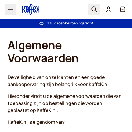
Zoek
Cart
Vertrouwd door meer dan 2.000.000 klanten
Gratis verzending vanaf € 49
100 dagen herroepingsrecht
Prijsgarantie - Altijd eerlijke prijzen
Ga naar de inhoud
Algemene
Voorwaarden
De veiligheid van onze klanten en een goede
aankoopervaring zijn belangrijk voor KaffeK.nl.
Hieronder vindt u de algemene voorwaarden die van
toepassing zijn op bestellingen die worden
geplaatst op KaffeK.nl:
KaffeK.nl is eigendom van: