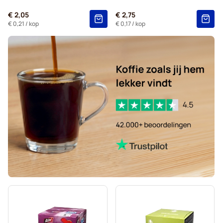
Voor Dolce Gusto®
€ 2,05
€ 2,75
Starbucks® - Capsules voor Dolce Gusto
€ 0,21
/ kop
€ 0,17
/ kop
Kaffekapslen - Koffiecapsules voor Dolce Gusto
Starbucks® Grande - Koffiecapsules voor Dolce Gusto