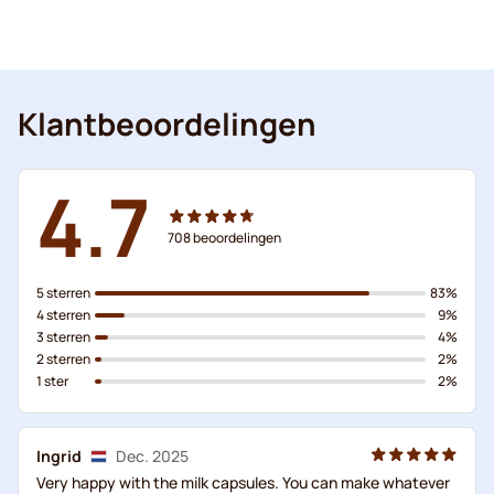
Klantbeoordelingen
4.7
708
beoordelingen
5 sterren
83%
4 sterren
9%
3 sterren
4%
2 sterren
2%
1 ster
2%
Ingrid
Dec. 2025
Very happy with the milk capsules. You can make whatever