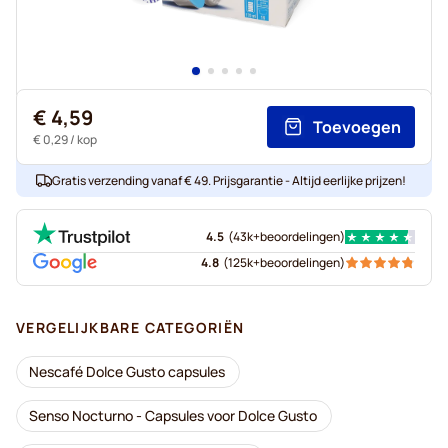
€ 4,59
Toevoegen
€ 0,29
/ kop
Gratis verzending vanaf € 49. Prijsgarantie - Altijd eerlijke prijzen!
4.5
(
43k+
beoordelingen
)
4.8
(
125k+
beoordelingen
)
VERGELIJKBARE CATEGORIËN
Nescafé Dolce Gusto capsules
Senso Nocturno - Capsules voor Dolce Gusto