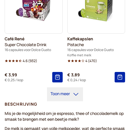
Café René
Kaffekapslen
Super Chocolate Drink
Pistache
16 capsules voor Dolce Gusto
16 capsules voor Dolce Gusto
Koffie met melk
4.6
(
932
)
4
(
470
)
€ 3,99
€ 3,89
€ 0,25
/ kop
€ 0,24
/ kop
Toon meer
BESCHRIJVING
Mis je de mogelijkheid om je espresso, thee of chocolademelk op
smaak te brengen met een beetje melk?
De melk is gemaakt van volle melkpoeder, wat de perfecte smaak