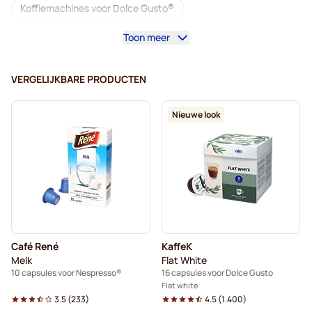
Koffiemachines voor Dolce Gusto®
Toon meer
Accessoires voor Dolce Gusto®
Cafeïnevrij - Koffiecapsules voor Dolce Gusto
VERGELIJKBARE PRODUCTEN
Ontkalken en onderhoud voor Dolce Gusto
Nieuwe look
Segafredo - Koffiecapsules voor Dolce Gusto
Café René - Koffiecapsules voor Dolce Gusto
Caffè Borbone voor Dolce Gusto
Dolce Vita - Capsules voor Dolce Gusto
Café René
KaffeK
Capsules voor Dolce Gusto®
Melk
Flat White
10 capsules voor Nespresso®
16 capsules voor Dolce Gusto
Gimoka - Capsules voor Dolce Gusto
Flat white
3.5
(
233
)
4.5
(
1.400
)