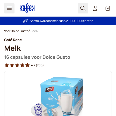
Zoek
Cart
Vertrouwd door meer dan 2.000.000 klanten
Prijsgarantie - Altijd eerlijke prijzen
Ga naar de inhoud
Voor Dolce Gusto®
Melk
Café René
Melk
16 capsules voor Dolce Gusto
4.7
(708)