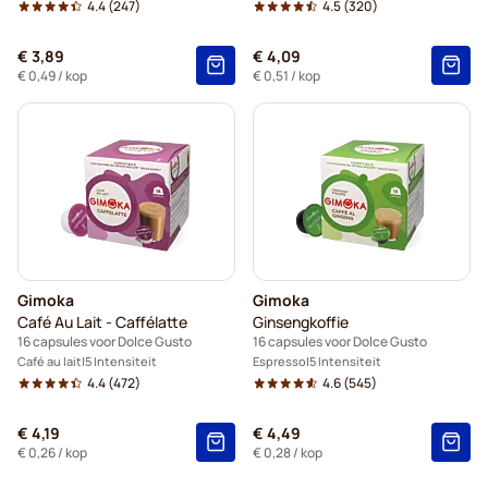
4.4
(247)
4.5
(320)
€ 3,89
€ 4,09
€ 0,49
/ kop
€ 0,51
/ kop
Gimoka
Gimoka
Café Au Lait - Caffélatte
Ginsengkoffie
16 capsules voor Dolce Gusto
16 capsules voor Dolce Gusto
Café au lait
5 Intensiteit
Espresso
5 Intensiteit
4.4
(472)
4.6
(545)
€ 4,19
€ 4,49
€ 0,26
/ kop
€ 0,28
/ kop