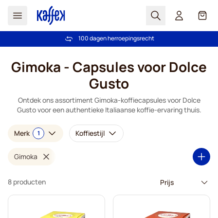
Zoek
Cart
100 dagen herroepingsrecht
Gratis verzending vanaf € 49
Ga naar de inhoud
Gimoka - Capsules voor Dolce
Gusto
Ontdek ons assortiment Gimoka-koffiecapsules voor Dolce
Gusto voor een authentieke Italiaanse koffie-ervaring thuis.
Merk
Koffiestijl
1
Gimoka
8 producten