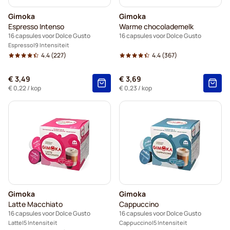
Gimoka
Gimoka
Espresso Intenso
Warme chocolademelk
16 capsules voor Dolce Gusto
16 capsules voor Dolce Gusto
Espresso
9 Intensiteit
4.4
(227)
4.4
(367)
€ 3,49
€ 3,69
€ 0,22
/ kop
€ 0,23
/ kop
Gimoka
Gimoka
Latte Macchiato
Cappuccino
16 capsules voor Dolce Gusto
16 capsules voor Dolce Gusto
Latte
5 Intensiteit
Cappuccino
5 Intensiteit