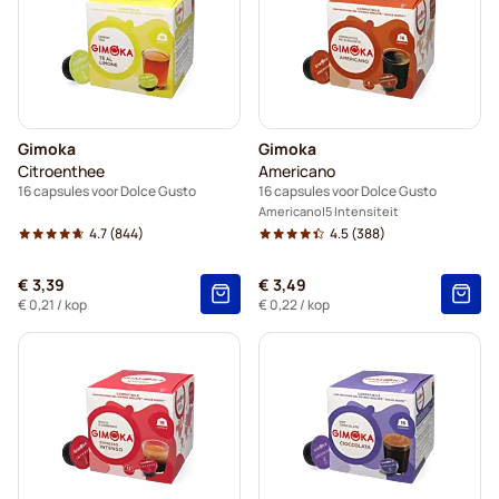
Gimoka
Gimoka
Citroenthee
Americano
16 capsules voor Dolce Gusto
16 capsules voor Dolce Gusto
Americano
5 Intensiteit
4.7
(844)
4.5
(388)
€ 3,39
€ 3,49
€ 0,21
/ kop
€ 0,22
/ kop