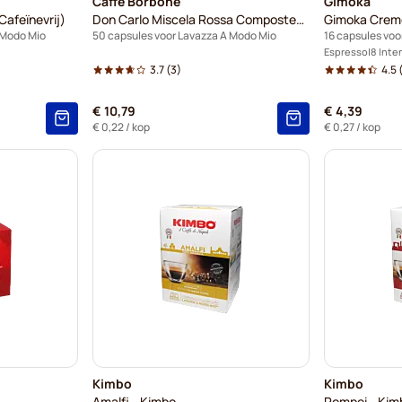
Caffè Borbone
Gimoka
Cafeïnevrij)
Don Carlo Miscela Rossa Composteerbaar
Gimoka Crem
 Modo Mio
50 capsules voor Lavazza A Modo Mio
16 capsules voo
Espresso
8 Inte
3.7
(3)
4.5
(
€ 10,79
€ 4,39
€ 0,22
/ kop
€ 0,27
/ kop
Kimbo
Kimbo
Amalfi - Kimbo
Pompei - Kim