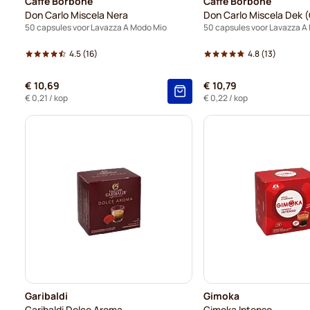
Caffè Borbone
Caffè Borbone
Don Carlo Miscela Nera
Don Carlo Miscela Dek (
50 capsules voor Lavazza A Modo Mio
50 capsules voor Lavazza A
4.5
(16)
4.8
(13)
€ 10,69
€ 10,79
€ 0,21
/ kop
€ 0,22
/ kop
Garibaldi
Gimoka
Garibaldi Dolce Aroma
Gimoka Intenso