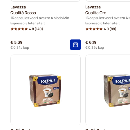
Lavazza
Lavazza
Qualità Rossa
Qualita Oro
16 capsules voor Lavazza A Modo Mio
16 capsules voor Lavazza A
Espresso
8 Intensiteit
Espresso
6 Intensiteit
4.8
(140)
4.9
(88)
€ 5,39
€ 6,19
€ 0,34
/ kop
€ 0,39
/ kop