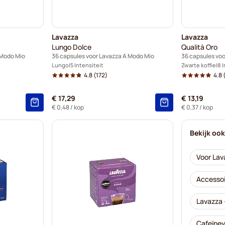
Lavazza
Lavazza
Lungo Dolce
Qualità Oro
 Modo Mio
36 capsules voor Lavazza A Modo Mio
36 capsules vo
Lungo
5 Intensiteit
Zwarte koffie
8 
4.8
(172)
4.8
€ 17,29
€ 13,19
€ 0,48
/ kop
€ 0,37
/ kop
Bekijk oo
Voor Lav
Accessoi
Lavazza 
Cafeïnev