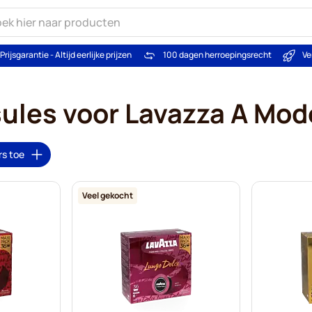
Prijsgarantie - Altijd eerlijke prijzen
100 dagen herroepingsrecht
Ve
ules voor Lavazza A Mod
rs toe
Veel gekocht