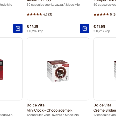
 Modo Mio
50 capsules voor Lavazza A Modo Mio
50 capsules vo
4.7
(3)
5
(6
€ 14,19
€ 11,69
€ 0,28
/ kop
€ 0,23
/ kop
Dolce Vita
Dolce Vita
Mini Ciock - Chocolademelk
Crème Brûlée
 Modo Mio
12 capsules voor Lavazza a Modo Mio
12 capsules voo