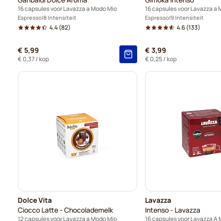
16 capsules voor Lavazza a Modo Mio
16 capsules voor Lavazza a
Espresso
8 Intensiteit
Espresso
9 Intensiteit
4.4
(82)
4.6
(133)
€ 5,99
€ 3,99
€ 0,37
/ kop
€ 0,25
/ kop
Dolce Vita
Lavazza
Ciocco Latte - Chocolademelk
Intenso - Lavazza
12 capsules voor Lavazza a Modo Mio
16 capsules voor Lavazza A