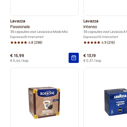
Lavazza
Lavazza
Passionale
Intenso
36 capsules voor Lavazza a Modo Mio
36 capsules voor Lavazza A
Espresso
8 Intensiteit
Espresso
10 Intensiteit
4.8
(298)
4.9
(216)
€ 15,99
€ 13,19
€ 0,44
/ kop
€ 0,37
/ kop