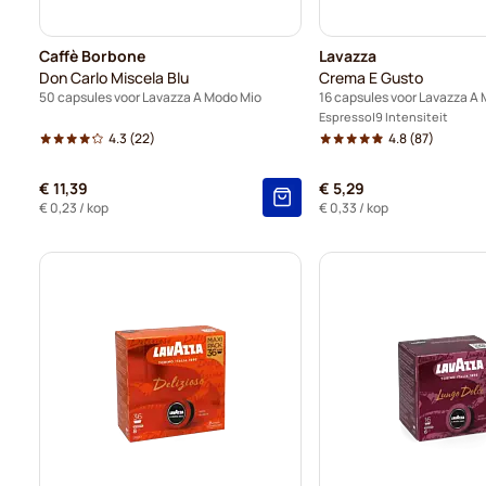
Caffè Borbone
Lavazza
Don Carlo Miscela Blu
Crema E Gusto
50 capsules voor Lavazza A Modo Mio
16 capsules voor Lavazza A
Espresso
9 Intensiteit
4.3
(22)
4.8
(87)
€ 11,39
€ 5,29
€ 0,23
/ kop
€ 0,33
/ kop