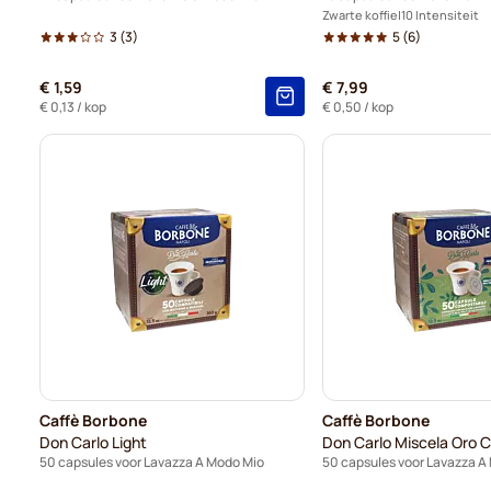
Zwarte koffie
10 Intensiteit
3
(3)
5
(6)
€ 1,59
€ 7,99
€ 0,13
/ kop
€ 0,50
/ kop
Caffè Borbone
Caffè Borbone
Don Carlo Light
50 capsules voor Lavazza A Modo Mio
50 capsules voor Lavazza A