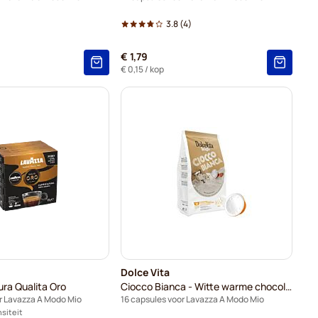
)
3.8
(4)
€ 1,79
€ 0,15
/ kop
Dolce Vita
ura Qualita Oro
Ciocco Bianca - Witte warme chocolademelk
r Lavazza A Modo Mio
16 capsules voor Lavazza A Modo Mio
nsiteit