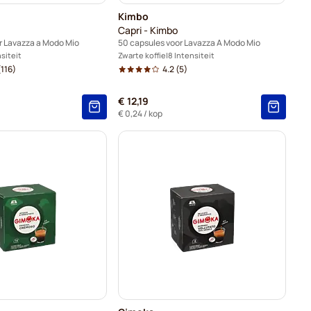
Kimbo
Capri - Kimbo
r Lavazza a Modo Mio
50 capsules voor Lavazza A Modo Mio
nsiteit
Zwarte koffie
8 Intensiteit
116)
4.2
(5)
€ 12,19
€ 0,24
/ kop