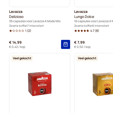
Lavazza
Lavazza
Delizioso
Lungo Dolce
36 capsules voor Lavazza A Modo Mio
16 capsules voor Lavazza A
Zwarte koffie
7 Intensiteit
Zwarte koffie
6 Intensiteit
1
(2)
4.7
(8)
€ 14,99
€ 7,99
€ 0,42
/ kop
€ 0,50
/ kop
Veel gekocht
Veel gekocht