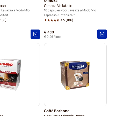
Gimoka
oso
Gimoka Vellutato
r Lavazza a Modo Mio
16 capsules voor Lavazza a Modo Mio
nsiteit
Espresso
8 Intensiteit
188)
4.5
(106)
€ 4,19
€ 0,26
/ kop
Caffè Borbone
bo
Don Carlo Miscela Rossa