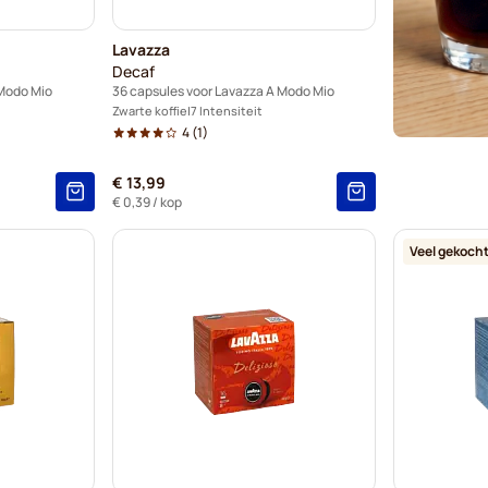
Lavazza
Decaf
 Modo Mio
36 capsules voor Lavazza A Modo Mio
Zwarte koffie
7 Intensiteit
4
(1)
€ 13,99
€ 0,39
/ kop
Veel gekoch