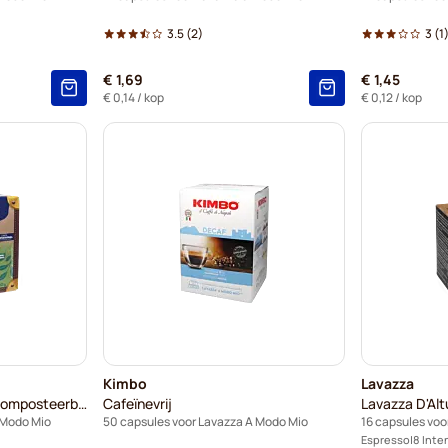
3.5
(2)
3
(1
€ 1,69
€ 1,45
€ 0,14
/ kop
€ 0,12
/ kop
Kimbo
Lavazza
Don Carlo Miscela Oro Composteerbaar
Cafeïnevrij
Lavazza D'Alt
 Modo Mio
50 capsules voor Lavazza A Modo Mio
16 capsules voo
Espresso
8 Inte