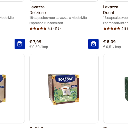
Lavazza
Lavazza
Delizioso
Decaf
 Modo Mio
16 capsules voor Lavazza a Modo Mio
16 capsules voo
Espresso
6 Intensiteit
Espresso
5 Inte
4.8
(115)
4.8
(
€ 7,99
€ 8,09
€ 0,50
/ kop
€ 0,51
/ kop