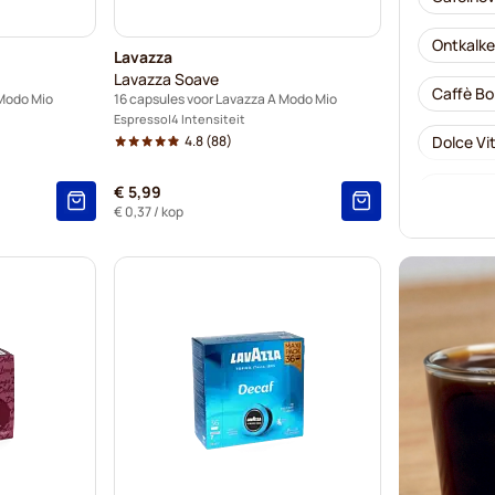
Ontkalke
Lavazza
Lavazza Soave
Caffè Bo
 Modo Mio
16 capsules voor Lavazza A Modo Mio
Espresso
4 Intensiteit
4.8
(88)
Dolce Vi
Gimoka -
€ 5,99
€ 0,37
/ kop