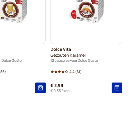
Dolce Vita
Gezouten Karamel
r Dolce Gusto
12 capsules voor Dolce Gusto
(85)
4.4
(61)
€ 3,99
€ 0,33
/ kop