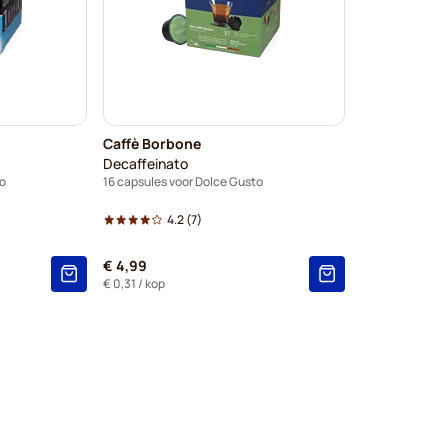
Caffè Borbone
Decaffeinato
o
16 capsules voor Dolce Gusto
4.2
(7)
€ 4,99
€ 0,31
/ kop