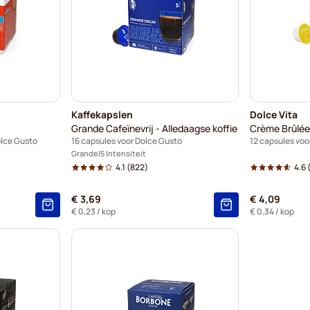
Kaffekapslen
Dolce Vita
Grande Cafeïnevrij - Alledaagse koffie
Crème Brûlée
olce Gusto
16 capsules voor Dolce Gusto
12 capsules voo
Grande
5 Intensiteit
4.1
(822)
4.6
€ 3,69
€ 4,09
€ 0,23
/ kop
€ 0,34
/ kop