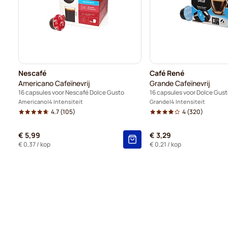
Nescafé
Café René
Americano Cafeïnevrij
Grande Cafeïnevrij
16 capsules voor Nescafé Dolce Gusto
16 capsules voor Dolce Gust
Americano
4 Intensiteit
Grande
4 Intensiteit
4.7
(105)
4
(320)
€ 5,99
€ 3,29
€ 0,37
/ kop
€ 0,21
/ kop