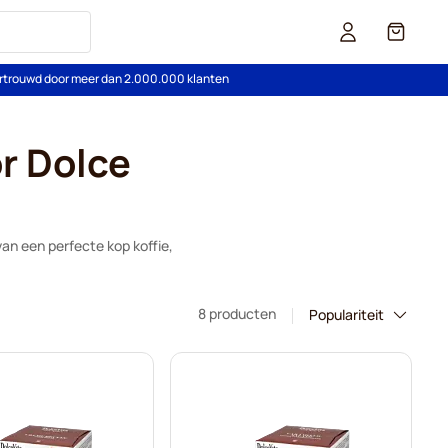
Cart
rtrouwd door meer dan 2.000.000 klanten
or Dolce
an een perfecte kop koffie,
8 producten