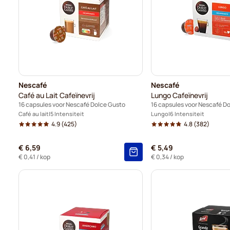
Nescafé
Nescafé
Café au Lait Cafeïnevrij
Lungo Cafeïnevrij
16 capsules voor Nescafé Dolce Gusto
16 capsules voor Nescafé D
Café au lait
5 Intensiteit
Lungo
6 Intensiteit
4.9
(425)
4.8
(382)
€ 6,59
€ 5,49
€ 0,41
/ kop
€ 0,34
/ kop