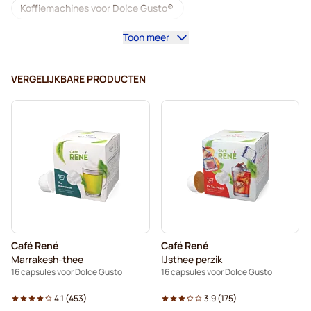
Koffiemachines voor Dolce Gusto®
Toon meer
Accessoires voor Dolce Gusto®
Cafeïnevrij - Koffiecapsules voor Dolce Gusto
VERGELIJKBARE PRODUCTEN
Ontkalken en onderhoud voor Dolce Gusto
Segafredo - Koffiecapsules voor Dolce Gusto
Café René - Koffiecapsules voor Dolce Gusto
Caffè Borbone voor Dolce Gusto
Dolce Vita - Capsules voor Dolce Gusto
Café René
Café René
Capsules voor Dolce Gusto®
Marrakesh-thee
IJsthee perzik
16 capsules voor Dolce Gusto
16 capsules voor Dolce Gusto
Gimoka - Capsules voor Dolce Gusto
4.1
(
453
)
3.9
(
175
)