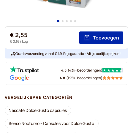
€ 2,55
Toevoegen
€ 0,16
/ kop
Gratis verzending vanaf € 49. Prijsgarantie - Altijd eerlijke prijzen!
4.5
(
43k+
beoordelingen
)
4.8
(
125k+
beoordelingen
)
VERGELIJKBARE CATEGORIËN
Nescafé Dolce Gusto capsules
Senso Nocturno - Capsules voor Dolce Gusto