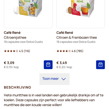
Café René
Café René
Citroenijsthee
Citroen & Frambozen thee
16 capsules voor Dolce Gusto
16 capsules voor Dolce Gusto
4.5
(
116
)
4.6
(
785
)
€ 3,09
€ 3,49
€ 0,19
/ kop
€ 0,22
/ kop
Toon meer
BESCHRIJVING
Hete muntthee is in veel landen een gebruikelijk drankje om af te
koelen. Deze capsules zijn perfect voor alle liefhebbers van
muntthee die een koude versie willen!