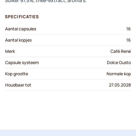
Suiker 97,5%, thee-extract, aroma's.
SPECIFICATIES
Aantal capsules
16
Aantal kopjes
16
Merk
Café René
Capsule systeem
Dolce Gusto
Kop grootte
Normale kop
Houdbaar tot
27.05.2028