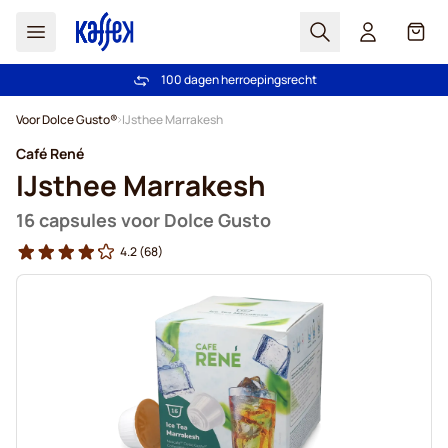
Zoek
Cart
100 dagen herroepingsrecht
Gratis verzending vanaf € 49
Ga naar de inhoud
Voor Dolce Gusto®
IJsthee Marrakesh
Café René
IJsthee Marrakesh
16 capsules voor Dolce Gusto
4.2
(68)