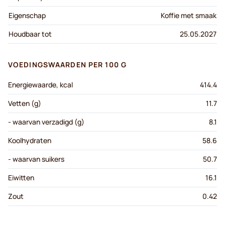
Eigenschap
Koffie met smaak
Houdbaar tot
25.05.2027
VOEDINGSWAARDEN PER 100 G
Energiewaarde, kcal
414.4
Vetten (g)
11.7
- waarvan verzadigd (g)
8.1
Koolhydraten
58.6
- waarvan suikers
50.7
Eiwitten
16.1
Zout
0.42