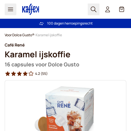
Zoek
Cart
Vertrouwd door meer dan 2.000.000 klanten
Gratis verzending vanaf € 49
100 dagen herroepingsrecht
Prijsgarantie - Altijd eerlijke prijzen
Ga naar de inhoud
Voor Dolce Gusto®
Karamel ijskoffie
Café René
Karamel ijskoffie
16 capsules voor Dolce Gusto
4.2
(55)