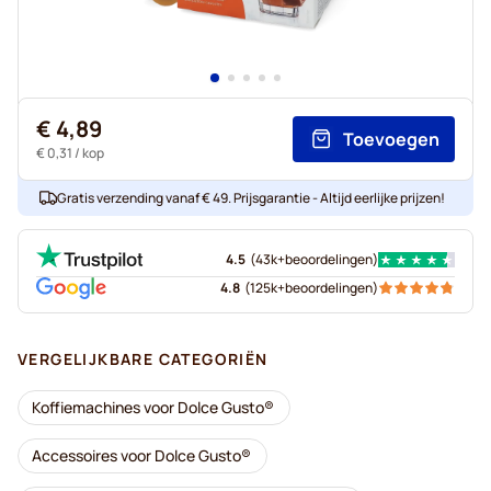
€ 4,89
Toevoegen
€ 0,31
/ kop
Gratis verzending vanaf € 49. Prijsgarantie - Altijd eerlijke prijzen!
4.5
(
43k+
beoordelingen
)
4.8
(
125k+
beoordelingen
)
VERGELIJKBARE CATEGORIËN
Koffiemachines voor Dolce Gusto®
Accessoires voor Dolce Gusto®