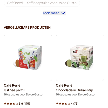
Cafeïnevrij - Koffiecapsules voor Dolce Gusto
Toon meer
Ontkalken en onderhoud voor Dolce Gusto
Segafredo - Koffiecapsules voor Dolce Gusto
VERGELIJKBARE PRODUCTEN
Café René - Koffiecapsules voor Dolce Gusto
Caffè Borbone voor Dolce Gusto
Dolce Vita - Capsules voor Dolce Gusto
Capsules voor Dolce Gusto®
Gimoka - Capsules voor Dolce Gusto
Café René
Café René
Voor Dolce Gusto®
Nescafé Dolce Gusto capsules
IJsthee perzik
Chocolade in Dubai-stijl
16 capsules voor Dolce Gusto
16 capsules voor Dolce Gusto
Starbucks® - Capsules voor Dolce Gusto
3.9
(
175
)
4
(
76
)