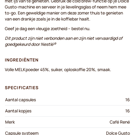
met ijs van te genieten. Gebruik de cold brew-functie op je Dolce
Gusto-machine en serveer in je lievelingsglas of neem hem mee
to-go. Een geweldige manier om deze zomer thuis te genieten
van een drankje zoals je in de koffiebar haalt.
Geef je dag een vleugje zoetheid – bestel nu.
Dit product zijn niet verbonden aan en zijn niet vervaardigd of
goedgekeurd door Nestlé®
INGREDIËNTEN
Volle MELKpoeder 45%, suiker, oploskoffie 20%, smaak.
SPECIFICATIES
Aantal capsules
16
Aantal kopjes
16
Merk
Café René
Capsule systeem
Dolce Gusto