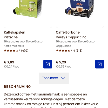
Kaffekapslen
Caffè Borbone
Pistache
Baileys Cappuccino
16 capsules voor Dolce Gusto
16 capsules voor Dolce Gusto
Koffie met melk
Cappuccino
4
(
470
)
4.4
(
513
)
€ 3,89
€ 5,29
€ 0,24
/ kop
€ 0,33
/ kop
Toon meer
BESCHRIJVING
Deze iced coffee met karamelsmaak is een soepele en
verfrissende keuze voor zonnige dagen. Met de zoete
karamelsmaak en romige textuur is hij perfect om lekker koud