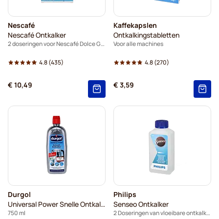
Nescafé
Kaffekapslen
Nescafé Ontkalker
Ontkalkingstabletten
2 doseringen voor Nescafé Dolce Gusto
Voor alle machines
4.8
(435)
4.8
(270)
€ 10,49
€ 3,59
Durgol
Philips
Universal Power Snelle Ontkalker
Senseo Ontkalker
750 ml
2 Doseringen van vloeibare ontkalking