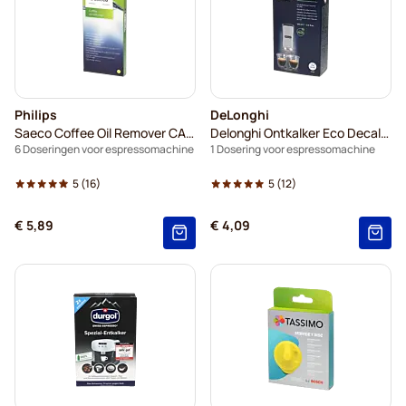
Philips
DeLonghi
Saeco Coffee Oil Remover CA6704/10
Delonghi Ontkalker Eco Decalk mini DLSC101
6 Doseringen voor espressomachine
1 Dosering voor espressomachine
5
(16)
5
(12)
€ 5,89
€ 4,09