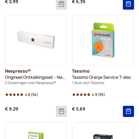
€ 2,99
€ 6,39
Nespresso®
Tassimo
Origineel Ontkalkingsset - Nespresso®
Tassimo Oranje Service T-disc
2 Doseringen voor Nespresso®
1 stuk voor Tassimo
4.8
(94)
4.9
(95)
€ 9,29
€ 5,69