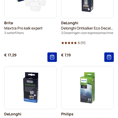
Brita
DeLonghi
Maxtra Pro kalk expert
Delonghi Ontkalker Eco Decalk DLSC202
3 waterfilters
2 Doseringen voor espressomachine
5
(11)
€ 17,29
€ 7,19
DeLonghi
Philips