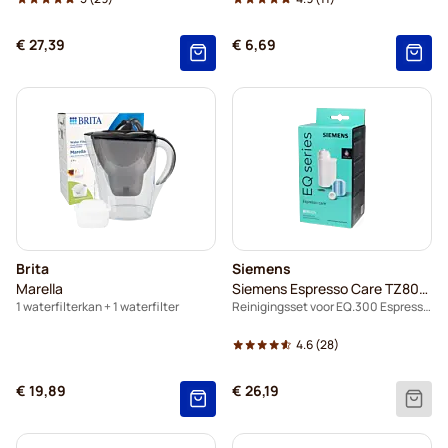
€ 27,39
€ 6,69
Brita
Siemens
Marella
Siemens Espresso Care TZ80004B
1 waterfilterkan + 1 waterfilter
Reinigingsset voor EQ.300 Espressomachine
4.6
(28)
€ 19,89
€ 26,19