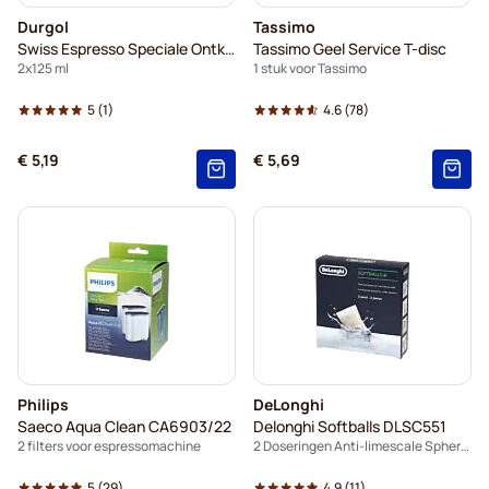
Durgol
Tassimo
Swiss Espresso Speciale Ontkalker
Tassimo Geel Service T-disc
2x125 ml
1 stuk voor Tassimo
5
(1)
4.6
(78)
€ 5,19
€ 5,69
Philips
DeLonghi
Saeco Aqua Clean CA6903/22
Delonghi Softballs DLSC551
2 filters voor espressomachine
2 Doseringen Anti-limescale Spheres
5
(29)
4.9
(11)