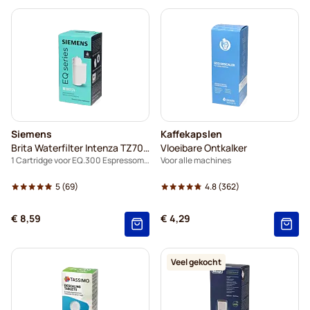
Siemens
Kaffekapslen
Brita Waterfilter Intenza TZ70003
Vloeibare Ontkalker
1 Cartridge voor EQ.300 Espressomachine
Voor alle machines
5
(69)
4.8
(362)
€ 8,59
€ 4,29
Veel gekocht