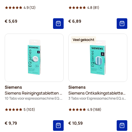
4.9
(12)
4.8
(81)
€ 5,69
€ 6,89
Veel gekocht
Siemens
Siemens
Siemens Reinigingstabletten TZ80001B
Siemens Ontkalkingstabletten TZ80002B
10 Tabs voor espressomachine EQ.series
3 Tabs voor Espressomachine EQ.series
5
(103)
4.9
(168)
€ 9,79
€ 10,59