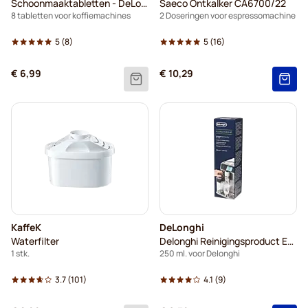
Schoonmaaktabletten - DeLonghi
Saeco Ontkalker CA6700/22
8 tabletten voor koffiemachines
2 Doseringen voor espressomachine
5
(8)
5
(16)
€ 6,99
€ 10,29
KaffeK
DeLonghi
Waterfilter
Delonghi Reinigingsproduct Eco Multiclean DLSC550
1 stk.
250 ml. voor Delonghi
3.7
(101)
4.1
(9)