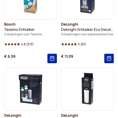
Bosch
DeLonghi
Tassimo Entkalker
Delonghi Ontkalker Eco Decalk DLSC500
2 doseringen voor Tassimo
5 Doseringen voor espressomachine
4.8
(313)
5
(61)
€ 6,59
€ 11,09
DeLonghi
DeLonghi