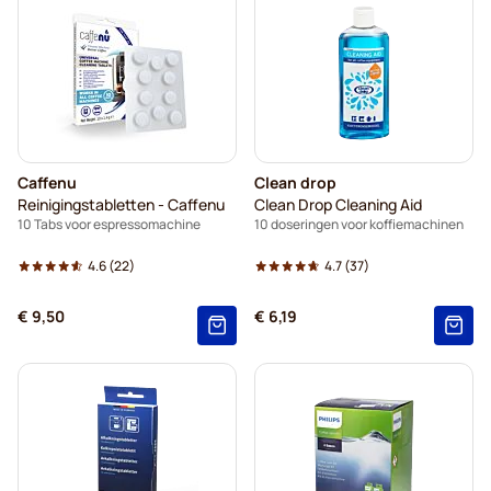
Caffenu
Clean drop
Reinigingstabletten - Caffenu
Clean Drop Cleaning Aid
10 Tabs voor espressomachine
10 doseringen voor koffiemachinen
4.6
(22)
4.7
(37)
€ 9,50
€ 6,19