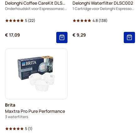
Delonghi Coffee CareKit DLSC306
Delonghi Waterfilter DLSC002
Onderhoudskit voor Espressomaschinen
1 Cartridge voor Delonghi Espressomachine
5
(22)
4.8
(138)
€ 17,09
€ 9,29
Brita
Maxtra Pro Pure Performance
3 waterfilters
5
(1)