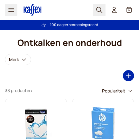
Zoek
Cart
100 dagen herroepingsrecht
Gratis verzending vanaf € 49
Ga naar de inhoud
Ontkalken en onderhoud
Merk
33 producten