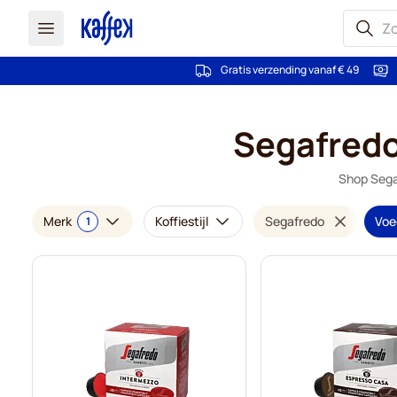
Gratis verzending vanaf € 49
Ga naar de inhoud
Segafredo
Shop Segaf
Merk
Koffiestijl
Segafredo
Voeg
1