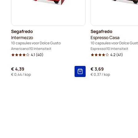
Segafredo
Segafredo
Intermezzo
Espresso Casa
10 capsules voor Dolce Gusto
10 capsules voor Dolce Gus
Americano
10 Intensiteit
Espresso
10 Intensiteit
4.1
(40)
4.2
(41)
€ 4,39
€ 3,69
€ 0,44
/ kop
€ 0,37
/ kop