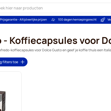
Prijsgarantie - Altijd eerlijke prijzen
100 dagen herroepingsrecht
Ve
 - Koffiecapsules voor D
redo-koffiecapsules voor Dolce Gusto en geef je koffie thuis een Italia
 filters toe