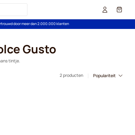
Cart
rtrouwd door meer dan 2.000.000 klanten
olce Gusto
ans tintje.
2 producten