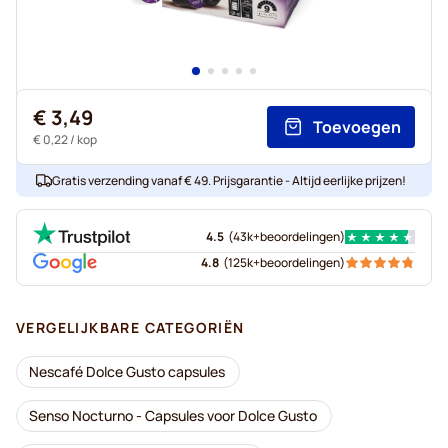
€ 3,49
Toevoegen
€ 0,22
/ kop
Gratis verzending vanaf € 49. Prijsgarantie - Altijd eerlijke prijzen!
4.5
(
43k+
beoordelingen
)
4.8
(
125k+
beoordelingen
)
VERGELIJKBARE CATEGORIËN
Nescafé Dolce Gusto capsules
Senso Nocturno - Capsules voor Dolce Gusto