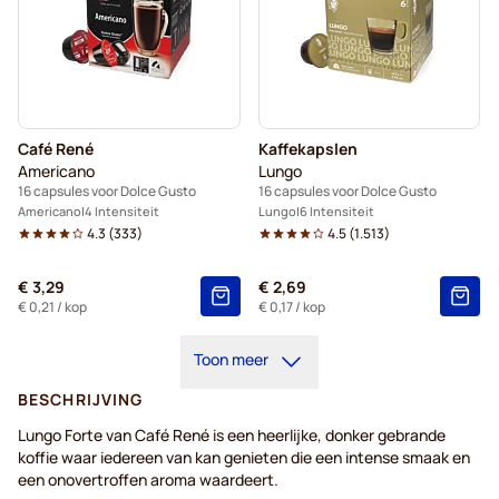
Café René
Kaffekapslen
Americano
Lungo
16 capsules voor Dolce Gusto
16 capsules voor Dolce Gusto
Americano
4 Intensiteit
Lungo
6 Intensiteit
4.3
(
333
)
4.5
(
1.513
)
€ 3,29
€ 2,69
€ 0,21
/ kop
€ 0,17
/ kop
Toon meer
BESCHRIJVING
Lungo Forte van Café René is een heerlijke, donker gebrande
koffie waar iedereen van kan genieten die een intense smaak en
een onovertroffen aroma waardeert.