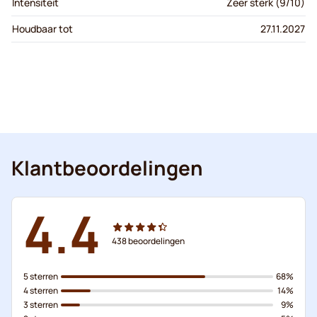
Intensiteit
Zeer sterk (9/10)
Houdbaar tot
27.11.2027
Klantbeoordelingen
4.4
438
beoordelingen
5 sterren
68%
4 sterren
14%
3 sterren
9%