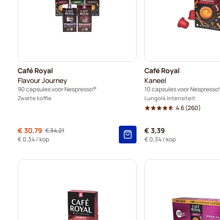
Café Royal
Café Royal
Flavour Journey
Kaneel
90 capsules voor Nespresso®
10 capsules voor Nespresso
Zwarte koffie
Lungo
4 Intensiteit
4.6
(260)
Normale prijs
€ 30,79
€ 3,39
€ 34,21
Vanaf
€ 0,34
/ kop
€ 0,34
/ kop