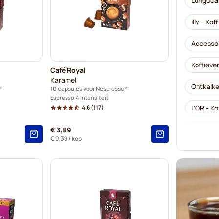
Lungocap
illy - Ko
Accessoi
Koffieve
Café Royal
Karamel
Ontkalke
®
10 capsules voor Nespresso®
Espresso
4 Intensiteit
4.6
(117)
L'OR - K
Segafred
€ 3,89
€ 0,39
/ kop
Café Ren
Caffè Bo
Gevalia 
Belmio -