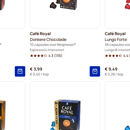
Café Royal
Café Royal
Donkere Chocolade
Lungo Forte
®
10 capsules voor Nespresso®
36 capsules vo
Espresso
4 Intensiteit
Lungo
8 Intensi
4.3
(135)
4.4
(
€ 3,99
€ 9,49
€ 0,40
/ kop
€ 0,26
/ kop