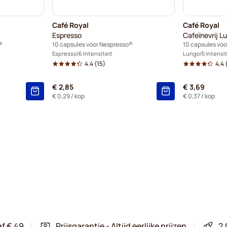
Café Royal
Café Royal
Espresso
Cafeïnevrij L
®
10 capsules voor Nespresso®
10 capsules vo
Espresso
6 Intensiteit
Lungo
5 Intensi
4.4
(15)
4.4
(
€ 2,85
€ 3,69
€ 0,29
/ kop
€ 0,37
/ kop
af € 49
Prijsgarantie - Altijd eerlijke prijzen
2.