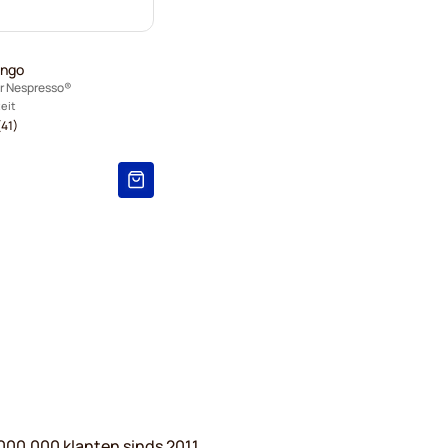
ungo
or Nespresso®
teit
41)
000.000 klanten sinds 2011