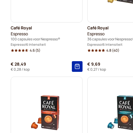
Café Royal
Café Royal
Espresso
Espresso
100 capsules voor Nespresso®
36 capsules voor Nespresso
Espresso
6 Intensiteit
Espresso
6 Intensiteit
4.6
(5)
4.8
(40)
€ 28,49
€ 9,69
€ 0,28
/ kop
€ 0,27
/ kop