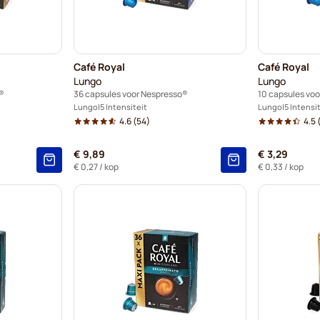
Café Royal
Café Royal
Lungo
Lungo
®
36 capsules voor Nespresso®
10 capsules vo
Lungo
5 Intensiteit
Lungo
5 Intensi
4.6
(54)
4.5
(
€ 9,89
€ 3,29
€ 0,27
/ kop
€ 0,33
/ kop