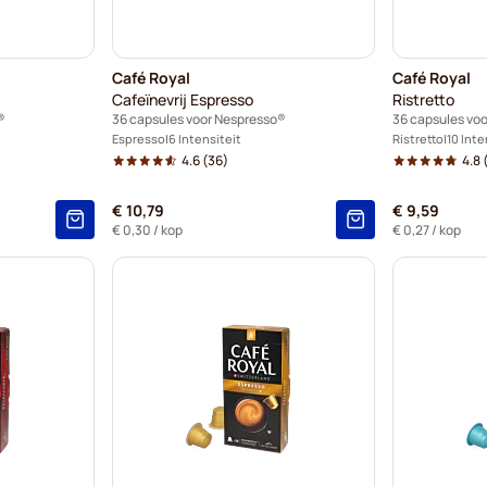
Café Royal
Café Royal
Cafeïnevrij Espresso
Ristretto
®
36 capsules voor Nespresso®
36 capsules vo
Espresso
6 Intensiteit
Ristretto
10 Inte
4.6
(36)
4.8
€ 10,79
€ 9,59
€ 0,30
/ kop
€ 0,27
/ kop