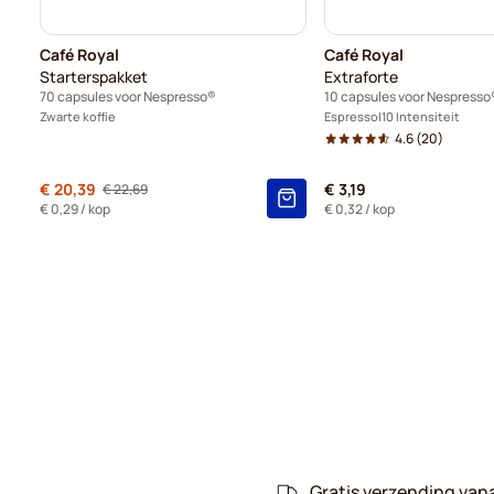
Café Royal
Café Royal
Starterspakket
Extraforte
70 capsules voor Nespresso®
10 capsules voor Nespresso
Zwarte koffie
Espresso
10 Intensiteit
4.6
(20)
Normale prijs
€ 20,39
€ 3,19
€ 22,69
Vanaf
€ 0,29
/ kop
€ 0,32
/ kop
Gratis verzending van