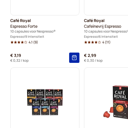
Café Royal
Café Royal
Espresso Forte
Cafeïnevrij Espresso
10 capsules voor Nespresso®
10 capsules voor Nespresso
Espresso
9 Intensiteit
Espresso
6 Intensiteit
4.1
(9)
4
(11)
€ 3,19
€ 2,99
€ 0,32
/ kop
€ 0,30
/ kop