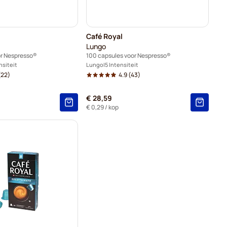
Café Royal
Lungo
or Nespresso®
100 capsules voor Nespresso®
nsiteit
Lungo
5 Intensiteit
(22)
4.9
(43)
€ 28,59
€ 0,29
/ kop