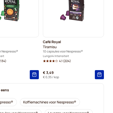
Café Royal
Tiramisu
or Nespresso®
10 capsules voor Nespresso®
teit
Lungo
4 Intensiteit
134)
4.1
(224)
€ 3,49
€ 0,35
/ kop
k eens
spresso®
Koffiemachines voor Nespresso®