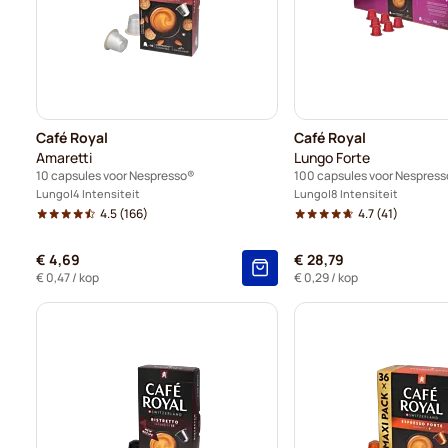
Café Royal
Café Royal
Amaretti
Lungo Forte
10 capsules voor Nespresso®
100 capsules voor Nespres
Lungo
4 Intensiteit
Lungo
8 Intensiteit
4.5
(166)
4.7
(41)
€ 4,69
€ 28,79
€ 0,47
/ kop
€ 0,29
/ kop