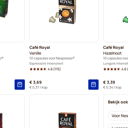
Café Royal
Café Royal
Vanille
Hazelnoot
so®
10 capsules voor Nespresso®
10 capsules vo
Espresso
4 Intensiteit
Lungo
4 Intensi
4.6
(115)
4.6
(
€ 3,69
€ 3,39
€ 0,37
/ kop
€ 0,34
/ kop
Bekijk oo
Voor Ne