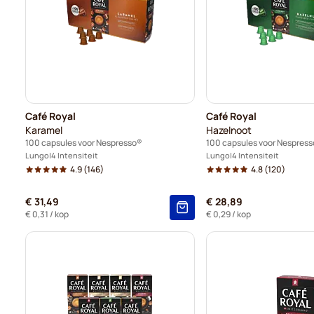
Café Royal
Café Royal
Karamel
Hazelnoot
100 capsules voor Nespresso®
100 capsules voor Nespres
Lungo
4 Intensiteit
Lungo
4 Intensiteit
4.9
(146)
4.8
(120)
€ 31,49
€ 28,89
€ 0,31
/ kop
€ 0,29
/ kop