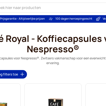
Prijsgarantie - Altijd eerlijke prijzen
100 dagen herroepingsrecht
Ve
é Royal - Koffiecapsules 
Nespresso®
capsules voor Nespresso®. Zwitsers vakmanschap voor een evenwichti
ervaring.
g filters toe