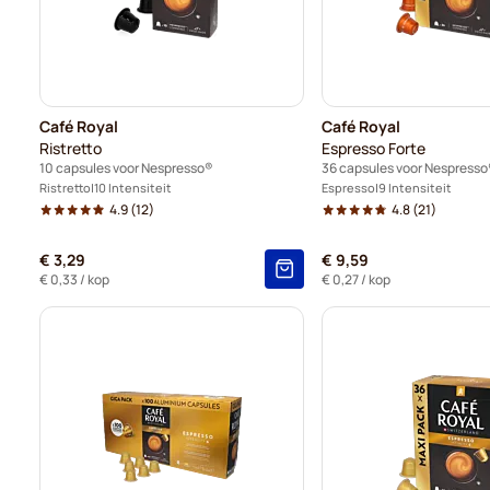
Café Royal
Café Royal
Ristretto
Espresso Forte
10 capsules voor Nespresso®
36 capsules voor Nespresso
Ristretto
10 Intensiteit
Espresso
9 Intensiteit
4.9
(12)
4.8
(21)
€ 3,29
€ 9,59
€ 0,33
/ kop
€ 0,27
/ kop