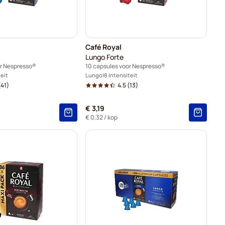
Café Royal
Lungo Forte
or Nespresso®
10 capsules voor Nespresso®
teit
Lungo
8 Intensiteit
41)
4.5
(13)
€ 3,19
€ 0,32
/ kop