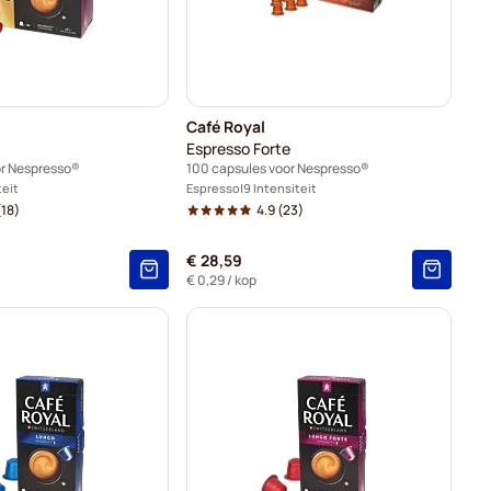
Café Royal
Espresso Forte
or Nespresso®
100 capsules voor Nespresso®
teit
Espresso
9 Intensiteit
18)
4.9
(23)
€ 28,59
€ 0,29
/ kop