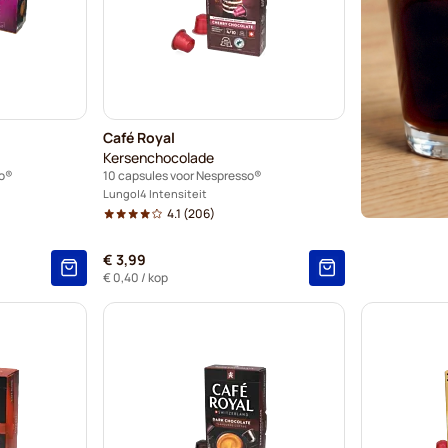
Friele -
Garibald
Tonino L
Café Royal
Kersenchocolade
Starbuck
so®
10 capsules voor Nespresso®
Lungo
4 Intensiteit
Cafeïnev
4.1
(206)
€ 3,99
€ 0,40
/ kop