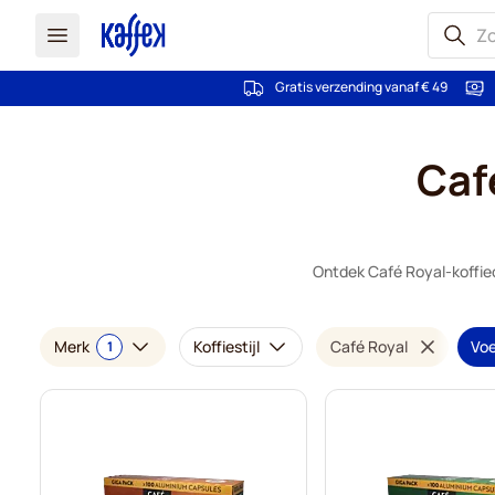
Gratis verzending vanaf € 49
Ga naar de inhoud
Caf
Ontdek Café Royal-koffie
Merk
Koffiestijl
Café Royal
Voe
1