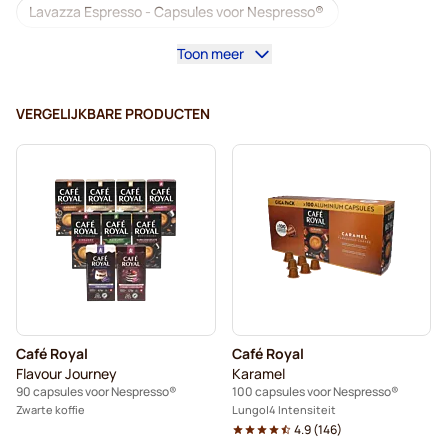
Lavazza Espresso - Capsules voor Nespresso®
Toon meer
Starbucks voor Nespresso®
Koffiemachines voor Nespresso®
VERGELIJKBARE PRODUCTEN
Lungocapsules voor Nespresso®
Lavazza voor Nespresso®
illy - Koffiecapsules voor Nespresso®
Accessoires voor Nespresso®
Koffieverrijkers voor Nespresso®
Café Royal
Café Royal
Ontkalken en onderhoud voor Nespresso®
Flavour Journey
Karamel
90 capsules voor Nespresso®
100 capsules voor Nespresso®
L'OR - Koffiecapsules voor Nespresso®
Zwarte koffie
Lungo
4 Intensiteit
4.9
(
146
)