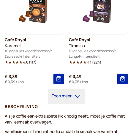
Café Royal
Café Royal
Karamel
Tiramisu
10 capsules voor Nespresso®
10 capsules voor Nespresso®
Espresso
4 Intensiteit
Lungo
4 Intensiteit
4.6
(
117
)
4.1
(
224
)
€ 3,89
€ 3,49
€ 0,39
/ kop
€ 0,35
/ kop
Toon meer
BESCHRIJVING
Als je koffie een extra zoete kick nodig heeft, moet je koffie met
vanillesmaak overwegen.
Vanillesiroop is hier niet nodig omdat de smaak van vanille al