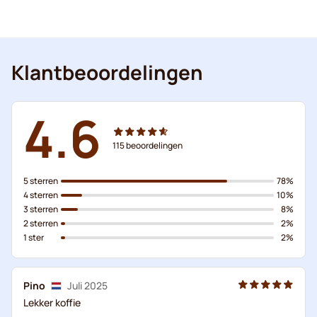
Klantbeoordelingen
4.6
115
beoordelingen
5 sterren
78%
4 sterren
10%
3 sterren
8%
2 sterren
2%
1 ster
2%
Pino
Juli 2025
Lekker koffie