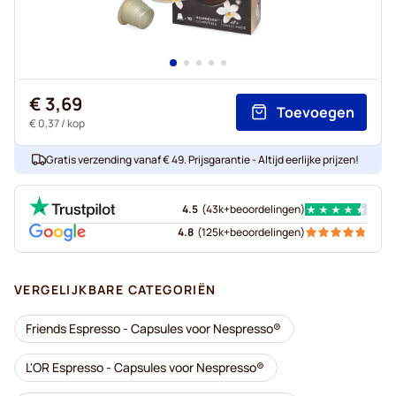
€ 3,69
Toevoegen
€ 0,37
/ kop
Gratis verzending vanaf € 49. Prijsgarantie - Altijd eerlijke prijzen!
4.5
(
43k+
beoordelingen
)
4.8
(
125k+
beoordelingen
)
VERGELIJKBARE CATEGORIËN
Friends Espresso - Capsules voor Nespresso®
L'OR Espresso - Capsules voor Nespresso®