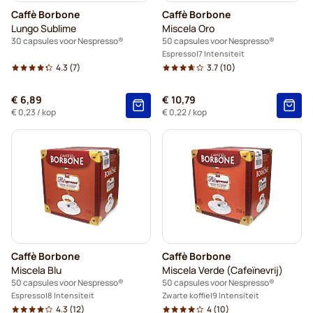
Caffè Borbone
Caffè Borbone
Garibaldi - Koffiecapsules voor Nespresso®
Lungo Sublime
Miscela Oro
30 capsules voor Nespresso®
50 capsules voor Nespresso®
Tonino Lamborghini - Koffiecapsules voor Nespresso®
Espresso
7 Intensiteit
4.3
(7)
3.7
(10)
Starbucks voor Nespresso®
€ 6,89
€ 10,79
€ 0,23
/ kop
€ 0,22
/ kop
Cafeïnevrije koffiecapsules voor Nespresso®
Caffè Borbone
Caffè Borbone
Miscela Blu
Miscela Verde (Cafeïnevrij)
50 capsules voor Nespresso®
50 capsules voor Nespresso®
Espresso
8 Intensiteit
Zwarte koffie
9 Intensiteit
4.3
(12)
4
(10)