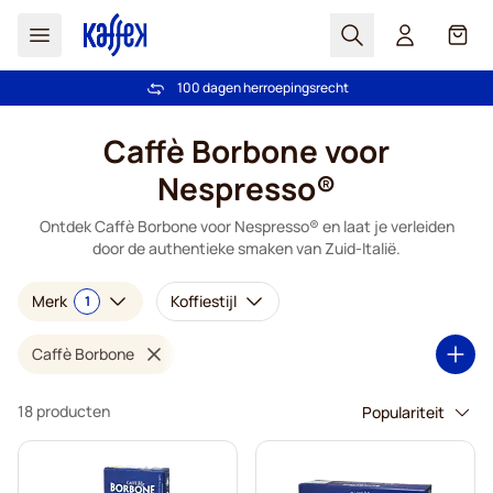
Zoek
Cart
100 dagen herroepingsrecht
Gratis verzending vanaf € 49
Ga naar de inhoud
Caffè Borbone voor
Nespresso®
Ontdek Caffè Borbone voor Nespresso® en laat je verleiden
door de authentieke smaken van Zuid-Italië.
Merk
Koffiestijl
1
Caffè Borbone
18 producten