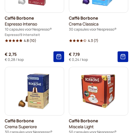
Caffè Borbone
Caffè Borbone
Espresso Intenso
Crema Classica
10 capsules voor Nespresso®
30 capsules voor Nespresso®
Espresso
9 Intensiteit
4.8
(10)
4.3
(7)
€ 2,75
€ 7,19
€ 0,28
/ kop
€ 0,24
/ kop
Caffè Borbone
Caffè Borbone
Crema Superiore
Miscela Light
30 capsules voor Nespresso®
50 capsules voor Nespresso®