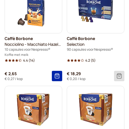
Caffè Borbone
Caffè Borbone
Nocciolino - Macchiato Hazelnoot
Selection
10 capsules voor Nespresso®
90 capsules voor Nespresso®
Koffie met melk
4.4
(14)
4.2
(5)
€ 2,65
€ 18,29
€ 0,27
/ kop
€ 0,20
/ kop