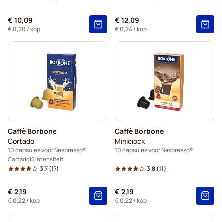
€ 10,09
€ 12,09
€ 0,20
/ kop
€ 0,24
/ kop
Caffè Borbone
Caffè Borbone
Cortado
Miniciock
10 capsules voor Nespresso®
10 capsules voor Nespresso®
Cortado
5 Intensiteit
3.7
(17)
3.8
(11)
€ 2,19
€ 2,19
€ 0,22
/ kop
€ 0,22
/ kop