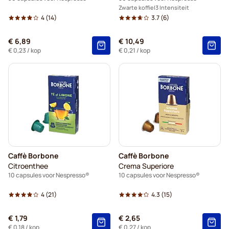
Zwarte koffie
3 Intensiteit
4
(14)
3.7
(6)
€ 6,89
€ 10,49
€ 0,23
/ kop
€ 0,21
/ kop
Caffè Borbone
Caffè Borbone
Citroenthee
Crema Superiore
10 capsules voor Nespresso®
10 capsules voor Nespresso®
4
(21)
4.3
(15)
€ 1,79
€ 2,65
€ 0,18
/ kop
€ 0,27
/ kop