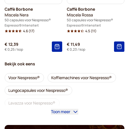
Caffè Borbone
Caffè Borbone
Miscela Nera
Miscela Rossa
50 capsules voor Nespresso®
50 capsules voor Nespresso®
Espresso
9 Intensiteit
Espresso
9 Intensiteit
4.6
(17)
4.5
(11)
€ 12,39
€ 11,49
€ 0,25
/ kop
€ 0,23
/ kop
Bekijk ook eens
Voor Nespresso®
Koffiemachines voor Nespresso®
Lungocapsules voor Nespresso®
Lavazza voor Nespresso®
Toon meer
illy - Koffiecapsules voor Nespresso®
Café Royal - Koffiecapsules voor Nespresso®