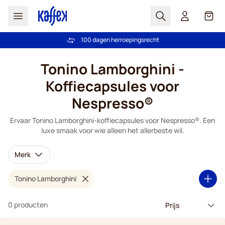
Zoek
Cart
100 dagen herroepingsrecht
Gratis verzending vanaf € 49
Ga naar de inhoud
Tonino Lamborghini -
Koffiecapsules voor
Nespresso®
Ervaar Tonino Lamborghini-koffiecapsules voor Nespresso®. Een
luxe smaak voor wie alleen het allerbeste wil.
Merk
Tonino Lamborghini
0 producten