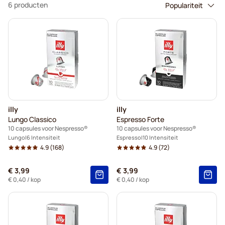
6 producten
illy
illy
Lungo Classico
Espresso Forte
10 capsules voor Nespresso®
10 capsules voor Nespresso®
Lungo
6 Intensiteit
Espresso
10 Intensiteit
4.9
(168)
4.9
(72)
€ 3,99
€ 3,99
€ 0,40
/ kop
€ 0,40
/ kop