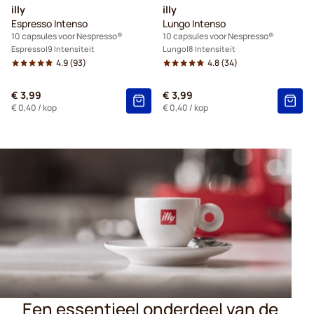
illy
illy
Espresso Intenso
Lungo Intenso
10 capsules voor Nespresso®
10 capsules voor Nespresso®
Espresso
9 Intensiteit
Lungo
8 Intensiteit
4.9
(93)
4.8
(34)
€ 3,99
€ 3,99
€ 0,40
/ kop
€ 0,40
/ kop
Een essentieel onderdeel van de