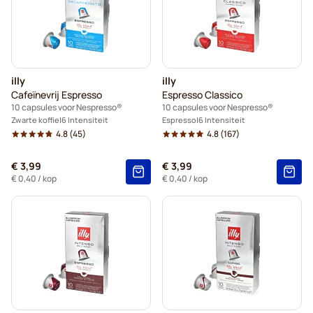
illy
illy
Cafeïnevrij Espresso
Espresso Classico
10 capsules voor Nespresso®
10 capsules voor Nespresso®
Zwarte koffie
6 Intensiteit
Espresso
6 Intensiteit
4.8
(45)
4.8
(167)
€ 3,99
€ 3,99
€ 0,40
/ kop
€ 0,40
/ kop