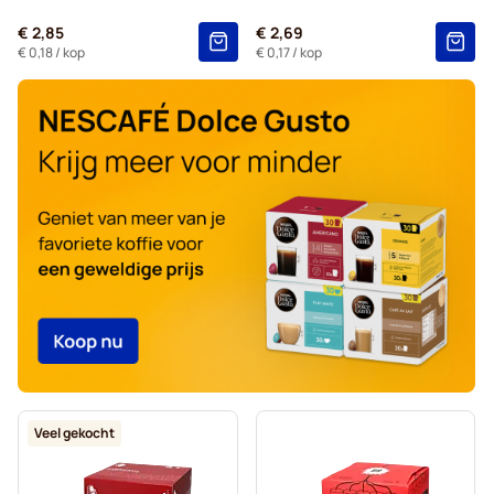
Voor Dolce Gusto®
€ 2,85
€ 2,69
Starbucks® - Capsules voor Dolce Gusto
€ 0,18
/ kop
€ 0,17
/ kop
Kaffekapslen - Koffiecapsules voor Dolce Gusto
Starbucks® Grande - Koffiecapsules voor Dolce Gusto
Veel gekocht