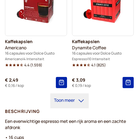
Kaffekapslen
Kaffekapslen
Americano
Dynamite Coffee
16 capsules voor Dolce Gusto
16 capsules voor Dolce Gusto
Americano
4 Intensiteit
Espresso
10 Intensiteit
4.4
(
1.559
)
4.1
(
825
)
€ 2,49
€ 3,09
€ 0,16
/ kop
€ 0,19
/ kop
Toon meer
BESCHRIJVING
Een evenwichtige espresso met een rijk aroma en een zachte
afdronk
• 16 cups