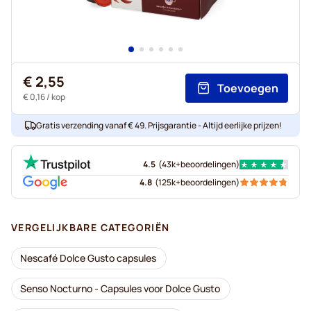
€ 2,55
Toevoegen
€ 0,16
/ kop
Gratis verzending vanaf € 49. Prijsgarantie - Altijd eerlijke prijzen!
4.5
(
43k+
beoordelingen
)
4.8
(
125k+
beoordelingen
)
VERGELIJKBARE CATEGORIËN
Nescafé Dolce Gusto capsules
Senso Nocturno - Capsules voor Dolce Gusto