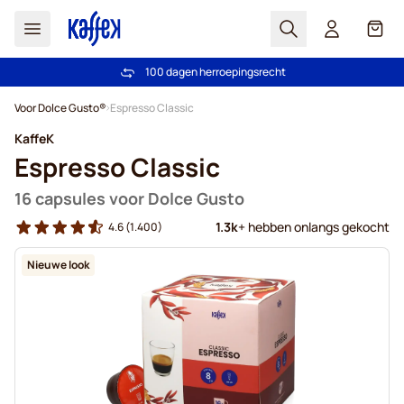
Zoek
Cart
100 dagen herroepingsrecht
Gratis verzending vanaf € 49
Ga naar de inhoud
Voor Dolce Gusto®
Espresso Classic
KaffeK
Espresso Classic
16 capsules voor Dolce Gusto
1.3k
+ hebben onlangs gekocht
4.6
(1.400)
Nieuwe look