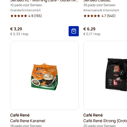
10 pads voor Senseo
36 pads voor Senseo
Grande
5 Intensiteit
Americano
6 Intensiteit
4.9
(155)
4.7
(540)
€ 3,29
€ 6,29
€ 0,33
/ kop
€ 0,17
/ kop
Café René
Café René
Café Rene Karamel
Café René Strong (Grot
18 pads voor Senseo
20 pads voor Senseo