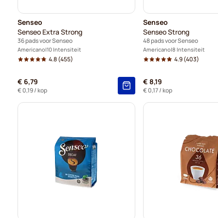
Senseo
Senseo
Senseo Extra Strong
Senseo Strong
36 pads voor Senseo
48 pads voor Senseo
Americano
10 Intensiteit
Americano
8 Intensiteit
4.8
(455)
4.9
(403)
€ 6,79
€ 8,19
€ 0,19
/ kop
€ 0,17
/ kop