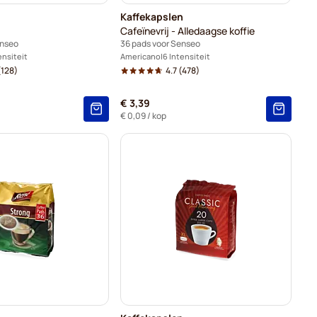
Kaffekapslen
Cafeïnevrij - Alledaagse koffie
enseo
36 pads voor Senseo
ensiteit
Americano
6 Intensiteit
128)
4.7
(478)
€ 3,39
€ 0,09
/ kop