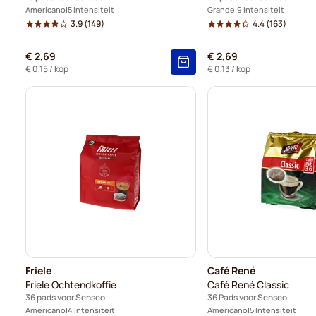
Americano
5 Intensiteit
Grande
9 Intensiteit
3.9
(149)
4.4
(163)
€ 2,69
€ 2,69
€ 0,15
/ kop
€ 0,13
/ kop
Friele
Café René
Friele Ochtendkoffie
Café René Classic
36 pads voor Senseo
36 Pads voor Senseo
Americano
4 Intensiteit
Americano
5 Intensiteit