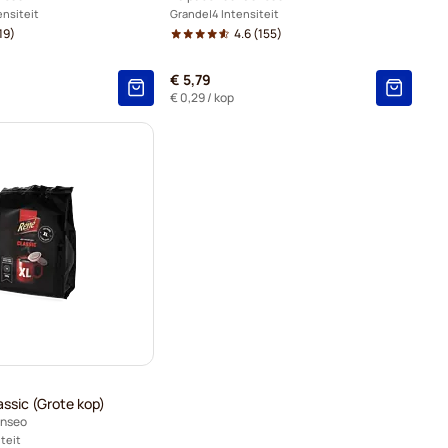
ensiteit
Grande
4 Intensiteit
19)
4.6
(155)
€ 5,79
€ 0,29
/ kop
ssic (Grote kop)
enseo
iteit