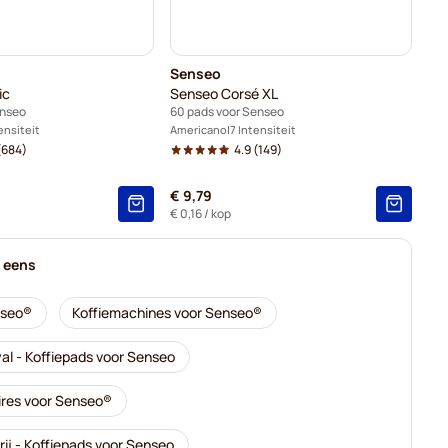
Senseo
ic
Senseo Corsé XL
enseo
60 pads voor Senseo
ensiteit
Americano
7 Intensiteit
(684)
4.9
(149)
€ 9,79
€ 0,16
/ kop
k eens
nseo®
Koffiemachines voor Senseo®
al - Koffiepads voor Senseo
res voor Senseo®
rij - Koffiepads voor Senseo