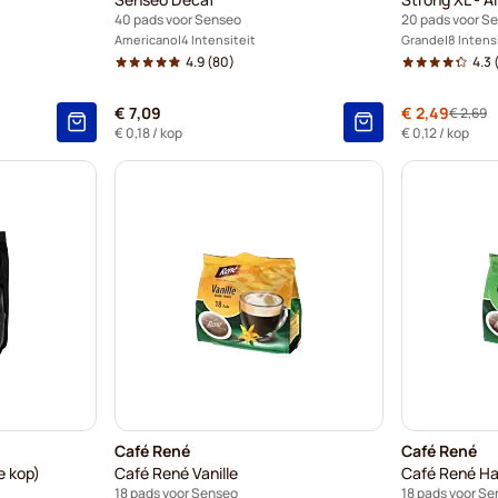
40 pads voor Senseo
20 pads voor S
Americano
4 Intensiteit
Grande
8 Intens
4.9
(80)
4.3
(
€ 7,09
Speciale pri
€ 2,49
€ 2,69
Norma
€ 0,18
/ kop
€ 0,12
/ kop
Café René
Café René
e kop)
Café René Vanille
Café René Ha
18 pads voor Senseo
18 pads voor S