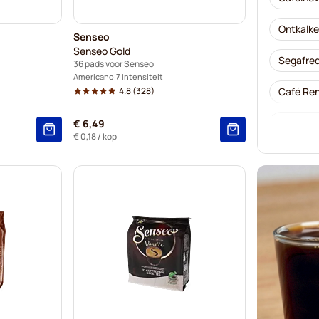
Ontkalke
Senseo
Senseo Gold
Segafred
36 pads voor Senseo
Americano
7 Intensiteit
4.8
(328)
Café Ren
Merrild 
€ 6,49
€ 0,18
/ kop
Friele - 
Marcilla
Gimoka -
Kaffekap