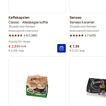
Kaffekapslen
Senseo
Classic - Alledaagse koffie
Senseo Karamel
36 pads voor Senseo
32 pads voor Senseo
Americano
6 Intensiteit
Americano
5 Intensiteit
4.6
(1.285)
4.7
(475)
Prijs bij 10+ stuks
Speciale prijs
€ 2,89
€ 7,39
€ 3,18
Normale prijs
10+
=
€ 2,89
-
9
%
€ 0,08
/ kop
€ 0,23
/ kop
5+
=
€ 3,03
-
5
%
1
=
€ 3,18