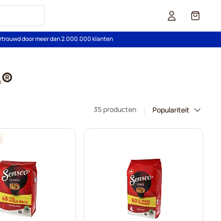
Cart
rtrouwd door meer dan 2.000.000 klanten
o®
35 producten
t