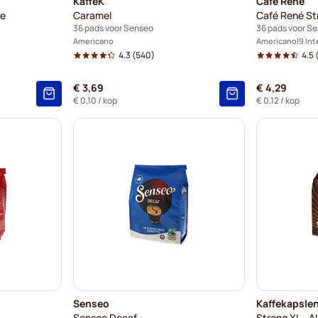
KaffeK
Café René
ie
Caramel
Café René St
36 pads voor Senseo
36 pads voor S
Americano
Americano
9 Int
4.3
(540)
4.5
(
€ 3,69
€ 4,29
€ 0,10
/ kop
€ 0,12
/ kop
Senseo
Kaffekapsle
Senseo Decaf
Strong XL - A