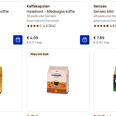
Kaffekapslen
Senseo
offie
Hazelnoot - Alledaagse koffie
Senseo Mild
36 pads voor Senseo
48 pads voor S
Americano
5 Intensiteit
Americano
2 Int
4.3
(514)
4.8
(
€ 4,09
€ 7,89
€ 0,11
/ kop
€ 0,16
/ kop
Nieuwe look