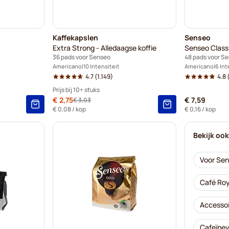
Kaffekapslen
Senseo
Extra Strong - Alledaagse koffie
Senseo Class
36 pads voor Senseo
48 pads voor S
Americano
10 Intensiteit
Americano
6 Int
4.7
(1.149)
4.8
Prijs bij 10+ stuks
Speciale prijs
€ 2,75
€ 7,59
€ 3,03
Normale prijs
10+
=
€ 2,75
-
9
%
€ 0,08
/ kop
€ 0,16
/ kop
5+
=
€ 2,89
-
5
%
Bekijk oo
1
=
€ 3,03
Voor Se
Café Roy
Accessoi
Cafeïnev