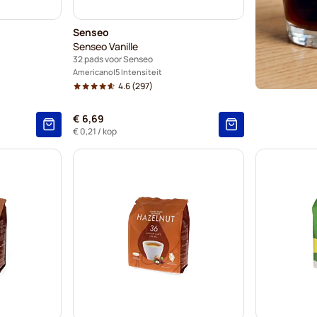
Senseo
Senseo Vanille
32 pads voor Senseo
Americano
5 Intensiteit
4.6
(297)
€ 6,69
€ 0,21
/ kop