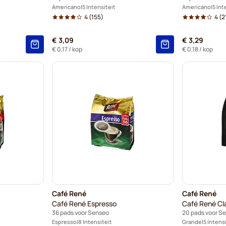
Americano
5 Intensiteit
Americano
5 Int
4
(155)
4
(2
€ 3,09
€ 3,29
€ 0,17
/ kop
€ 0,18
/ kop
Café René
Café René
Café René Espresso
Café René Cla
36 pads voor Senseo
20 pads voor S
Espresso
8 Intensiteit
Grande
5 Intens