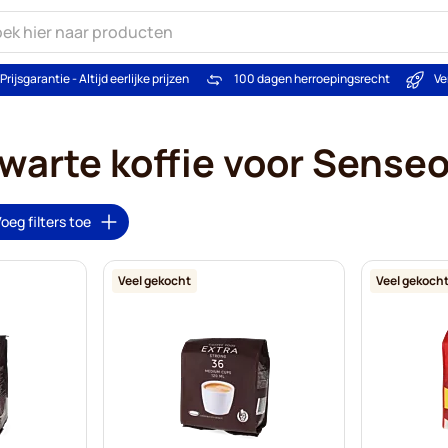
Prijsgarantie - Altijd eerlijke prijzen
100 dagen herroepingsrecht
Ve
warte koffie voor Sense
oeg filters toe
Veel gekocht
Veel gekoch