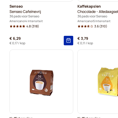
Senseo
Kaffekapslen
Senseo Cafeïnevrij
Chocolade - Alledaagsek
36 pads voor Senseo
36 pads voor Senseo
Americano
4 Intensiteit
Americano
5 Intensiteit
4.8
(318)
3.6
(310)
€ 6,29
€ 3,79
€ 0,17
/ kop
€ 0,11
/ kop