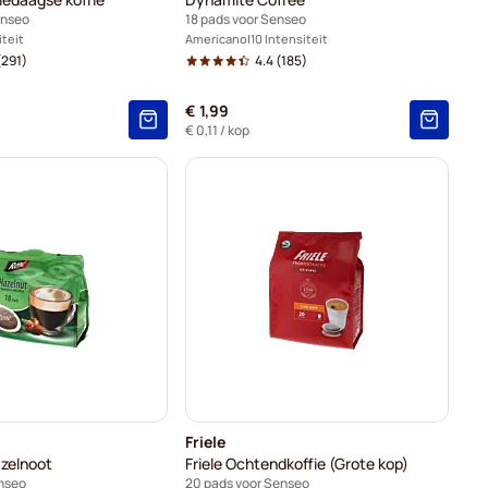
enseo
18 pads voor Senseo
iteit
Americano
10 Intensiteit
291)
4.4
(185)
js
€ 1,99
le prijs
€ 0,11
/ kop
Friele
zelnoot
Friele Ochtendkoffie (Grote kop)
enseo
20 pads voor Senseo