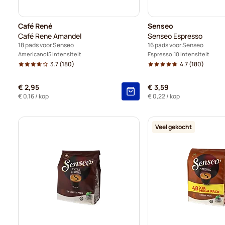
Café René
Senseo
Café Rene Amandel
Senseo Espresso
18 pads voor Senseo
16 pads voor Senseo
Americano
5 Intensiteit
Espresso
10 Intensiteit
3.7
(180)
4.7
(180)
€ 2,95
€ 3,59
€ 0,16
/ kop
€ 0,22
/ kop
Veel gekocht