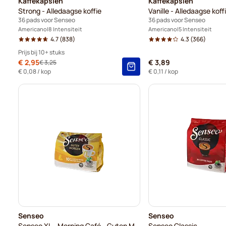
Kaffekapslen
Kaffekapslen
Strong - Alledaagse koffie
Vanille - Alledaagse koff
36 pads voor Senseo
36 pads voor Senseo
Americano
8 Intensiteit
Americano
5 Intensiteit
4.7
(838)
4.3
(366)
Prijs bij 10+ stuks
Speciale prijs
€ 2,95
€ 3,89
€ 3,25
Normale prijs
10+
=
€ 2,95
-
9
%
€ 0,08
/ kop
€ 0,11
/ kop
5+
=
€ 3,10
-
5
%
1
=
€ 3,25
Senseo
Senseo
Senseo XL - Morning Café - Guten Morgen (Grote kop)
Senseo Classic