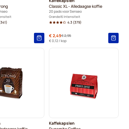
Kaffekapslen
rong
Classic XL - Alledaagse koffie
enseo
20 pads voor Senseo
ensiteit
Grande
6 Intensiteit
341)
4.3
(379)
Speciale prijs
€ 2,49
€ 2,95
Normale prijs
€ 0,12
/ kop
n
Kaffekapslen
lledaagse koffie
Dynamite Coffee