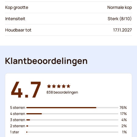
Kop grootte
Normale kop
Intensiteit
Sterk (8/10)
Houdbaar tot
17.11.2027
Klantbeoordelingen
4.7
838
beoordelingen
5 sterren
76%
4 sterren
17%
3 sterren
4%
2 sterren
2%
1 ster
1%