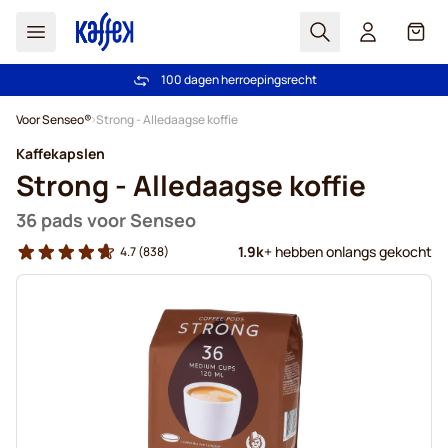
Zoek
Cart
100 dagen herroepingsrecht
Gratis verzending vanaf € 49
Ga naar de inhoud
Voor Senseo®
Strong - Alledaagse koffie
Kaffekapslen
Strong - Alledaagse koffie
36 pads voor Senseo
1.9k
+ hebben onlangs gekocht
4.7
(838)