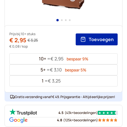
Prijs bij 10+ stuks
€ 2,95
Toevoegen
€ 3,25
€ 0,08
/ kop
10+
=
€ 2,95
bespaar
9
%
5+
=
€ 3,10
bespaar
5
%
1
=
€ 3,25
Gratis verzending vanaf € 49. Prijsgarantie - Altijd eerlijke prijzen!
4.5
(
43k+
beoordelingen
)
4.8
(
125k+
beoordelingen
)