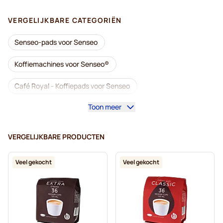
VERGELIJKBARE CATEGORIËN
Senseo-pads voor Senseo
Koffiemachines voor Senseo®
Café Royal - Koffiepads voor Senseo
Toon meer
Accessoires voor Senseo®
Cafeïnevrij - Koffiepads voor Senseo
VERGELIJKBARE PRODUCTEN
Ontkalken en onderhoud voor Senseo
Veel gekocht
Veel gekocht
Segafredo - Koffiepads voor Senseo
Café René - Koffiepads voor Senseo
Pads voor Senseo®
Merrild - Koffiepads voor Senseo