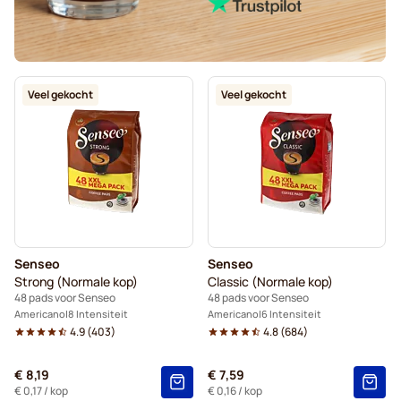
Veel gekocht
Veel gekocht
Senseo
Senseo
Strong (Normale kop)
Classic (Normale kop)
48 pads voor Senseo
48 pads voor Senseo
Americano
8 Intensiteit
Americano
6 Intensiteit
4.9
(
403
)
4.8
(
684
)
€ 8,19
€ 7,59
€ 0,17
/ kop
€ 0,16
/ kop