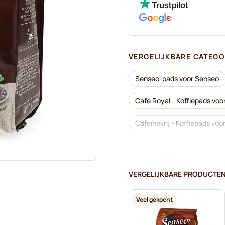
VERGELIJKBARE CATEGO
Senseo-pads voor Senseo
Café Royal - Koffiepads voo
Cafeïnevrij - Koffiepads vo
Segafredo - Koffiepads voo
Pads voor Senseo®
Me
VERGELIJKBARE PRODUCTE
Friele - Koffiepads voor Sen
Veel gekocht
Gimoka - Pads voor Senseo