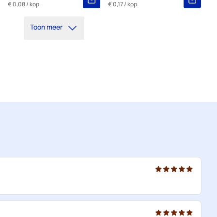
€ 0,08
/ kop
€ 0,17
/ kop
5+
=
€ 3,03
Toon meer
1
=
€ 3,18