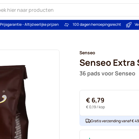
Prijsgarantie - Altijd eerlijke prijzen
100 dagen herroepingsrecht
Ve
Senseo
Senseo Extra 
36 pads voor Senseo
€ 6,79
€ 0,19
/ kop
Gratis verzending vanaf € 49. 