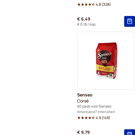
4.8
(
328
)
€ 6,49
€ 0,18
/ kop
Senseo
Corsé
60 pads voor Senseo
Americano
7 Intensiteit
4.9
(
149
)
€ 9,79