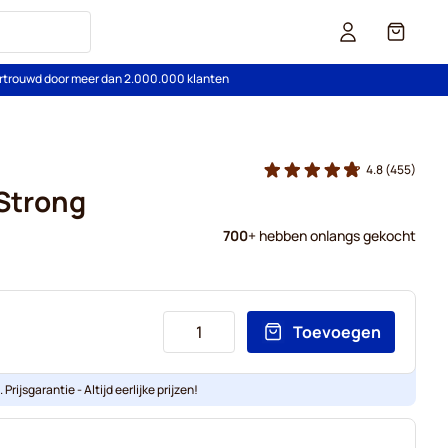
Cart
rtrouwd door meer dan 2.000.000 klanten
4.8
(455)
Strong
700
+ hebben onlangs gekocht
Toevoegen
Prijsgarantie - Altijd eerlijke prijzen!