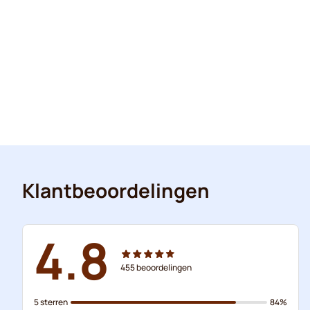
Klantbeoordelingen
4.8
455
beoordelingen
5 sterren
84%