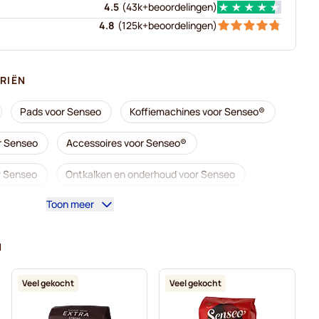
4.5
(
43k+
beoordelingen
)
4.8
(
125k+
beoordelingen
)
RIËN
Pads voor Senseo
Koffiemachines voor Senseo®
r Senseo
Accessoires voor Senseo®
or Senseo
Ontkalken en onderhoud voor Senseo
Toon meer
r Senseo
Café René - Koffiepads voor Senseo
rrild - Koffiepads voor Senseo
N
seo
Marcilla - Koffiepads voor Senseo
Veel gekocht
Veel gekocht
Zwarte koffie voor Senseo®
Voor Senseo®