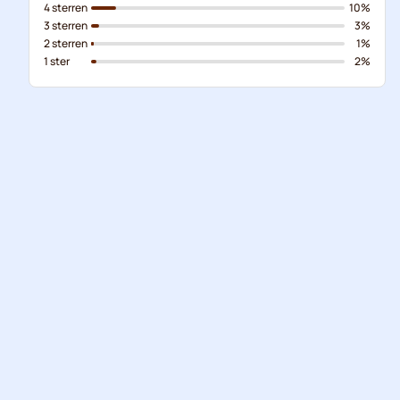
4 sterren
10%
3 sterren
3%
2 sterren
1%
1 ster
2%