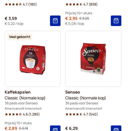
4.7
(
180
)
4.7
(
838
)
Prijs bij 10+ stuks
€ 3,59
Van
€ 2,95
€ 3,25
Normale prijs
10+
=
€ 2,95
€ 0,22
/ kop
€ 0,08
/ kop
5+
=
€ 3,10
Veel gekocht
1
=
€ 3,25
Kaffekapslen
Senseo
Classic (Normale kop)
Classic (Normale kop)
36 pads voor Senseo
36 pads voor Senseo
Americano
6 Intensiteit
Americano
6 Intensiteit
4.6
(
1.285
)
4.7
(
540
)
Prijs bij 10+ stuks
Van
€ 2,89
€ 6,29
€ 3,18
Normale prijs
10+
=
€ 2,89