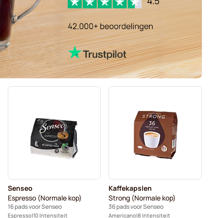
Senseo
Kaffekapslen
Espresso (Normale kop)
Strong (Normale kop)
16 pads voor Senseo
36 pads voor Senseo
Espresso
10 Intensiteit
Americano
8 Intensiteit