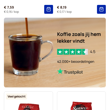
Zwarte koffie voor Senseo®
Voor Senseo®
€ 7,59
€ 8,19
Kaffekapslen voor Senseo®
€ 0,16
/ kop
€ 0,17
/ kop
Veel gekocht