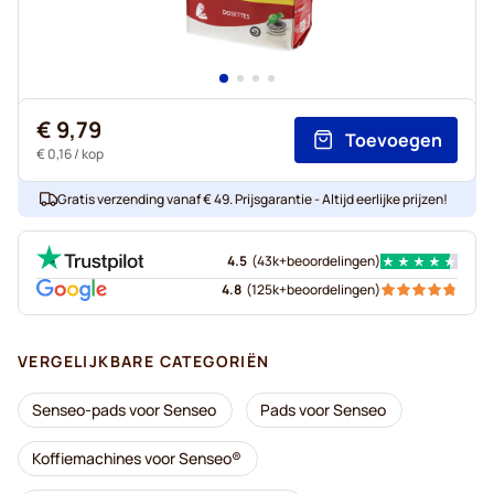
€ 9,79
Toevoegen
€ 0,16
/ kop
Gratis verzending vanaf € 49. Prijsgarantie - Altijd eerlijke prijzen!
4.5
(
43k+
beoordelingen
)
4.8
(
125k+
beoordelingen
)
VERGELIJKBARE CATEGORIËN
Senseo-pads voor Senseo
Pads voor Senseo
Koffiemachines voor Senseo®