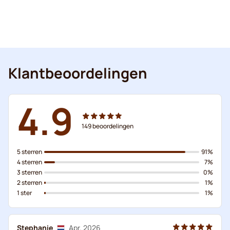
Klantbeoordelingen
4.9
149
beoordelingen
5 sterren
91%
4 sterren
7%
3 sterren
0%
2 sterren
1%
1 ster
1%
Stephanie
Apr. 2026