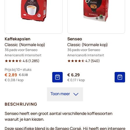
Kaffekapslen
Senseo
Classic (Normale kop)
Classic (Normale kop)
36 pads voor Senseo
36 pads voor Senseo
Americano
6 Intensiteit
Americano
6 Intensiteit
4.6
(
1.285
)
4.7
(
540
)
Prijs bij 10+ stuks
Van
€ 2,89
€ 6,29
€ 3,18
Normale prijs
10+
=
€ 2,89
€ 0,08
/ kop
€ 0,17
/ kop
5+
=
€ 3,03
Toon meer
1
=
€ 3,18
BESCHRIJVING
Senseo heeft een groot aantal verschillende koffiesoorten
waaruit je kan kiezen.
Deze specifieke blend is de Senseo Corsé. Hij heeft een intensere