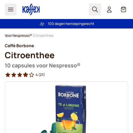
Zoek
Cart
100 dagen herroepingsrecht
Gratis verzending vanaf € 49
Ga naar de inhoud
Voor Nespresso®
Citroenthee
Caffè Borbone
Citroenthee
10 capsules voor Nespresso®
4
(21)