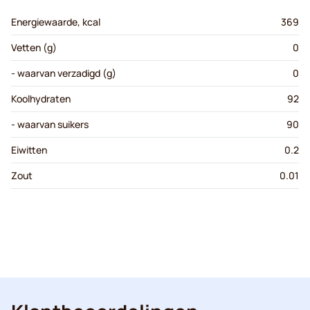
Energiewaarde, kcal
369
Vetten (g)
0
- waarvan verzadigd (g)
0
Koolhydraten
92
- waarvan suikers
90
Eiwitten
0.2
Zout
0.01