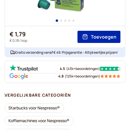
€ 1,79
Toevoegen
€ 0,18
/ kop
Gratis verzending vanaf € 49. Prijsgarantie - Altijd eerlijke prijzen!
4.5
(
43k+
beoordelingen
)
4.8
(
125k+
beoordelingen
)
VERGELIJKBARE CATEGORIËN
Starbucks voor Nespresso®
Koffiemachines voor Nespresso®