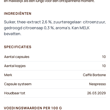
en makkelijk als een lungo voor een ontspannend moment.
INGREDIËNTEN
Suiker, thee-extract 2,6 %, zuurteregelaar: citroenzuur,
gedroogd citroensap 0,3 %, aroma's. Kan MELK
bevatten.
SPECIFICATIES
Aantal capsules
10
Aantal kopjes
10
Merk
Caffè Borbone
Capsule systeem
Nespresso
Houdbaar tot
26.03.2029
VOEDINGSWAARDEN PER 100 G