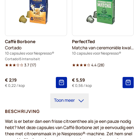
Caffè Borbone
PerfectTed
Cortado
Matcha van ceremoniële kwaliteit
10 capsules voor Nespresso®
10 capsules voor Nespresso®
Cortado
5 Intensiteit
3.7
(
17
)
4.4
(
28
)
€ 2,19
€ 5,59
€ 0,22
/ kop
€ 0,56
/ kop
Toon meer
BESCHRIJVING
Wat is er beter dan een frisse citroenthee als je een pauze nodig
hebt? Met deze capsules van Caffè Borbone zet je eenvoudig een
thee met citroensmaak in je Nespresso®-machine. Zet hem snel