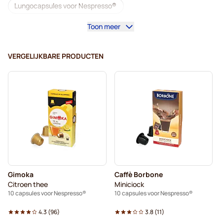
Lungocapsules voor Nespresso®
Toon meer
Lavazza voor Nespresso®
illy - Koffiecapsules voor Nespresso®
VERGELIJKBARE PRODUCTEN
Café Royal - Koffiecapsules voor Nespresso®
Accessoires voor Nespresso®
Koffieverrijkers voor Nespresso®
Ontkalken en onderhoud voor Nespresso®
L'OR - Koffiecapsules voor Nespresso®
Gimoka
Caffè Borbone
Segafredo - Koffiecapsules voor Nespresso®
Citroen thee
Miniciock
10 capsules voor Nespresso®
10 capsules voor Nespresso®
Café René - Koffiecapsules voor Nespresso®
4.3
(
96
)
3.8
(
11
)