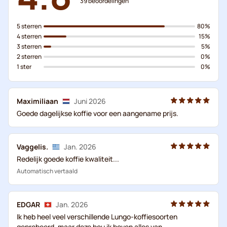
39
beoordelingen
5 sterren
80%
4 sterren
15%
3 sterren
5%
2 sterren
0%
1 ster
0%
Maximiliaan
Juni 2026
Goede dagelijkse koffie voor een aangename prijs.
Vaggelis.
Jan. 2026
Redelijk goede koffie kwaliteit...
Automatisch vertaald
EDGAR
Jan. 2026
Ik heb heel veel verschillende Lungo-koffiesoorten
geprobeerd, maar deze hou ik boven alles van.