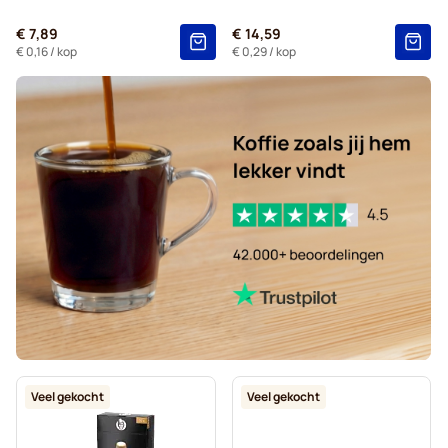
Caffè Borbone voor Nespresso®
€ 7,89
€ 14,59
Capsules voor Nespresso®
€ 0,16
/ kop
€ 0,29
/ kop
Gevalia - Koffiecapsules voor Nespresso®
Belmio - Koffiecapsules voor Nespresso®
Friele - Koffiecapsules voor Nespresso®
Garibaldi - Koffiecapsules voor Nespresso®
Tonino Lamborghini - Koffiecapsules voor Nespresso®
Voor Nespresso®
Veel gekocht
Veel gekocht