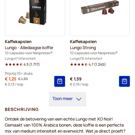
Kaffekapslen
Kaffekapslen
Lungo - Alledaagse koffie
Lungo Strong
10 capsules voor Nespresso®
10 capsules voor Nespresso®
Lungo
7 Intensiteit
Lungo
10 Intensiteit
4.5
(
1.717
)
4.7
(
1.245
)
Prijs bij 10+ stuks
Van
€ 1,25
€ 1,59
€ 1,39
Normale prijs
10+
=
€ 1,25
€ 0,13
/ kop
€ 0,16
/ kop
5+
=
€ 1,31
Toon meer
1
=
€ 1,39
BESCHRIJVING
Ontdek de betovering van een echte Lungo met XO Noir!
Gemaakt van 100% Arabica bonen, deze koffie is een perfecte
mix van medium intensiteit en evenwicht. Wat je direct proeft?