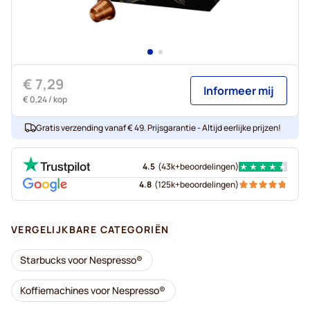
€ 7,29
Informeer mij
€ 0,24
/ kop
Gratis verzending vanaf € 49. Prijsgarantie - Altijd eerlijke prijzen!
4.5
(
43k+
beoordelingen
)
4.8
(
125k+
beoordelingen
)
VERGELIJKBARE CATEGORIËN
Starbucks voor Nespresso®
Koffiemachines voor Nespresso®