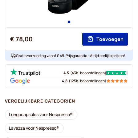
€ 78,00
Toevoegen
Gratis verzending vanaf € 49. Prijsgarantie - Altijd eerlijke prijzen!
4.5
(
43k+
beoordelingen
)
4.8
(
125k+
beoordelingen
)
VERGELIJKBARE CATEGORIËN
Lungocapsules voor Nespresso®
Lavazza voor Nespresso®