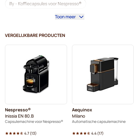
illy - Koffiecapsules voor Nespresso®
Toon meer
Café Royal - Koffiecapsules voor Nespresso®
Accessoires voor Nespresso®
VERGELIJKBARE PRODUCTEN
Koffieverrijkers voor Nespresso®
Ontkalken en onderhoud voor Nespresso®
L'OR - Koffiecapsules voor Nespresso®
Segafredo - Koffiecapsules voor Nespresso®
Café René - Koffiecapsules voor Nespresso®
Nespresso®
Aequinox
Caffè Borbone voor Nespresso®
Inissia EN 80.B
Milano
Capsulemachine voor Nespresso®
Automatische capsulemachine
Capsules voor Nespresso®
4.7
(
13
)
4.4
(
17
)