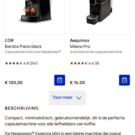
L'OR
Aequinox
Barista Piano black
Milano Pro
Capsulemachine voor Nespresso®
Automatische capsulemachine
4.8
(
241
)
4.4
(
9
)
€ 100,00
€ 74,00
Toon meer
BESCHRIJVING
Compact, minimalistisch, gebruiksvriendelijk, dit is de perfecte
capsulemachine voor alle liefhebbers van koffie.
De Nespresso® Essenza Mini is een kleine machine die overal