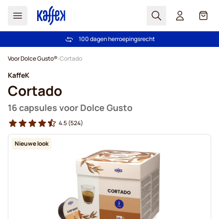
Zoek
Cart
100 dagen herroepingsrecht
Gratis verzending vanaf € 49
Ga naar de inhoud
Voor Dolce Gusto®
Cortado
KaffeK
Cortado
16 capsules voor Dolce Gusto
4.5
(524)
Nieuwe look