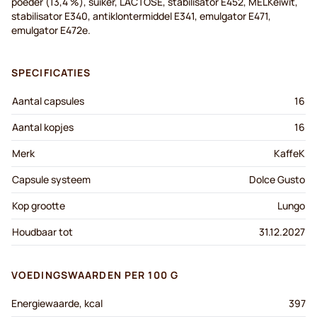
poeder (13,4 %), suiker, LACTOSE, stabilisator E452, MELKeiwit,
stabilisator E340, antiklontermiddel E341, emulgator E471,
emulgator E472e.
SPECIFICATIES
Aantal capsules
16
Aantal kopjes
16
Merk
KaffeK
Capsule systeem
Dolce Gusto
Kop grootte
Lungo
Houdbaar tot
31.12.2027
VOEDINGSWAARDEN PER 100 G
Energiewaarde, kcal
397