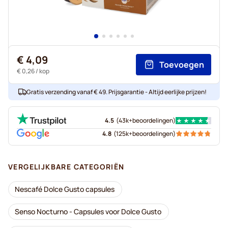
€ 4,09
Toevoegen
€ 0,26
/ kop
Gratis verzending vanaf € 49. Prijsgarantie - Altijd eerlijke prijzen!
4.5
(
43k+
beoordelingen
)
4.8
(
125k+
beoordelingen
)
VERGELIJKBARE CATEGORIËN
Nescafé Dolce Gusto capsules
Senso Nocturno - Capsules voor Dolce Gusto