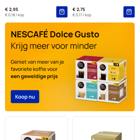
Voor Dolce Gusto®
€ 2,95
€ 2,75
Starbucks® - Capsules voor Dolce Gusto
€ 0,18
/ kop
€ 0,17
/ kop
Kaffekapslen - Koffiecapsules voor Dolce Gusto
Starbucks® Grande - Koffiecapsules voor Dolce Gusto