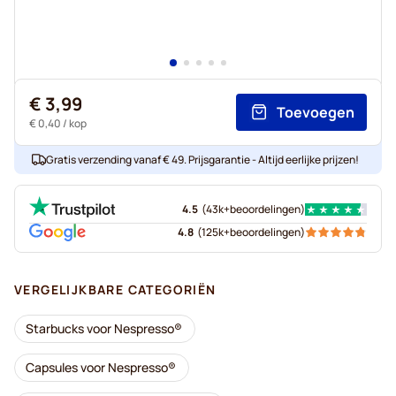
€ 3,99
Toevoegen
€ 0,40
/ kop
Gratis verzending vanaf € 49. Prijsgarantie - Altijd eerlijke prijzen!
4.5
(
43k+
beoordelingen
)
4.8
(
125k+
beoordelingen
)
VERGELIJKBARE CATEGORIËN
Starbucks voor Nespresso®
Capsules voor Nespresso®