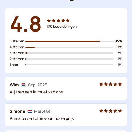
4.8
130
beoordelingen
5 sterren
85%
4 sterren
11%
3 sterren
2%
2 sterren
1%
1 ster
1%
Wim
Sep. 2025
Al jaren een favoriet van ons.
Simone
Mei 2025
Prima bakje koffie voor mooie prijs