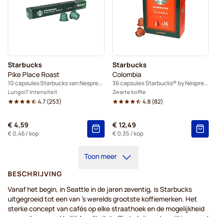
Starbucks
Starbucks
Pike Place Roast
Colombia
10 capsules Starbucks van Nespresso®
36 capsules Starbucks® by Nespresso®
Lungo
7 Intensiteit
Zwarte koffie
4.7
(
253
)
4.8
(
82
)
€ 4,59
€ 12,49
€ 0,46
/ kop
€ 0,35
/ kop
Toon meer
BESCHRIJVING
Vanaf het begin, in Seattle in de jaren zeventig, is Starbucks
uitgegroeid tot een van 's werelds grootste koffiemerken. Het
sterke concept van cafés op elke straathoek en de mogelijkheid