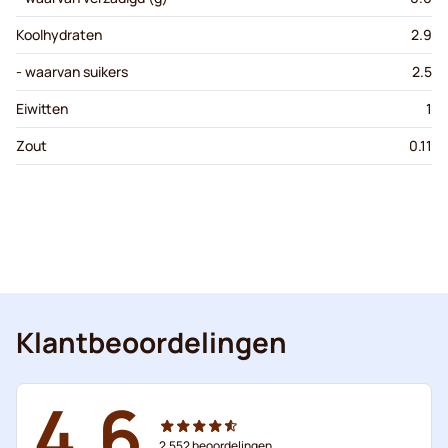
Koolhydraten
2.9
- waarvan suikers
2.5
Eiwitten
1
Zout
0.11
Klantbeoordelingen
4.6
2.552
beoordelingen