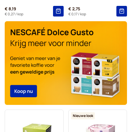
Voor Dolce Gusto®
€ 8,19
€ 2,75
Starbucks® - Capsules voor Dolce Gusto
€ 0,27
/ kop
€ 0,17
/ kop
Kaffekapslen - Koffiecapsules voor Dolce Gusto
Starbucks® Grande - Koffiecapsules voor Dolce Gusto
Nieuwe look