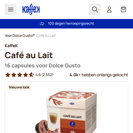
Zoek
Cart
100 dagen herroepingsrecht
Gratis verzending vanaf € 49
Ga naar de inhoud
Voor Dolce Gusto®
Café au Lait
KaffeK
Café au Lait
16 capsules voor Dolce Gusto
4.0k
+ hebben onlangs gekocht
4.6
(2.552)
Nieuwe look