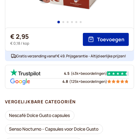
€ 2,95
Toevoegen
€ 0,18
/ kop
Gratis verzending vanaf € 49. Prijsgarantie - Altijd eerlijke prijzen!
4.5
(
43k+
beoordelingen
)
4.8
(
125k+
beoordelingen
)
VERGELIJKBARE CATEGORIËN
Nescafé Dolce Gusto capsules
Senso Nocturno - Capsules voor Dolce Gusto