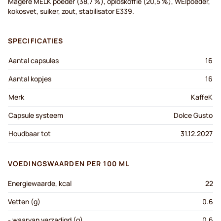
Magere MELK poeder (38,7 %), oploskoffie (20,5 %), WEIpoeder,
kokosvet, suiker, zout, stabilisator E339.
SPECIFICATIES
Aantal capsules
16
Aantal kopjes
16
Merk
KaffeK
Capsule systeem
Dolce Gusto
Houdbaar tot
31.12.2027
VOEDINGSWAARDEN PER 100 ML
Energiewaarde, kcal
22
Vetten (g)
0.6
- waarvan verzadigd (g)
0.6