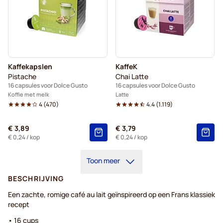
Kaffekapslen
KaffeK
Pistache
Chai Latte
16 capsules voor Dolce Gusto
16 capsules voor Dolce Gusto
Koffie met melk
Latte
4
(
470
)
4.4
(
1.119
)
€ 3,89
€ 3,79
€ 0,24
/ kop
€ 0,24
/ kop
Toon meer
BESCHRIJVING
Een zachte, romige café au lait geïnspireerd op een Frans klassiek
recept
• 16 cups