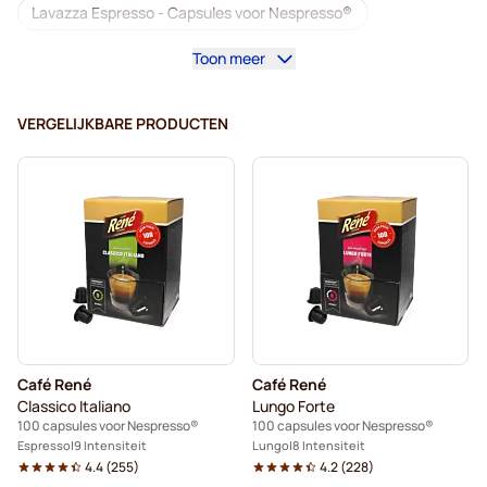
Lavazza Espresso - Capsules voor Nespresso®
Toon meer
Starbucks voor Nespresso®
Koffiemachines voor Nespresso®
VERGELIJKBARE PRODUCTEN
Lungocapsules voor Nespresso®
Lavazza voor Nespresso®
illy - Koffiecapsules voor Nespresso®
Café Royal - Koffiecapsules voor Nespresso®
Accessoires voor Nespresso®
Café René
Café René
Koffieverrijkers voor Nespresso®
Classico Italiano
Lungo Forte
100 capsules voor Nespresso®
100 capsules voor Nespresso®
Ontkalken en onderhoud voor Nespresso®
Espresso
9 Intensiteit
Lungo
8 Intensiteit
4.4
(
255
)
4.2
(
228
)