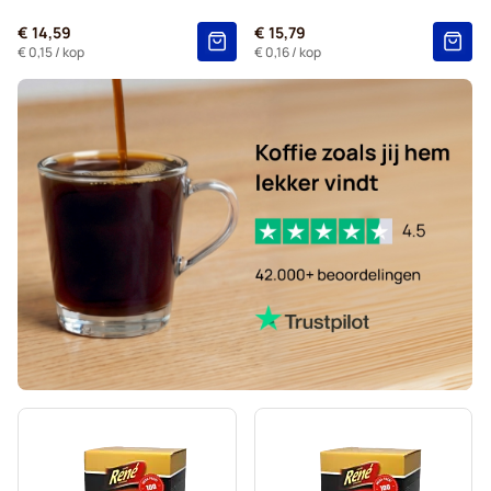
L'OR - Koffiecapsules voor Nespresso®
€ 14,59
€ 15,79
Segafredo - Koffiecapsules voor Nespresso®
€ 0,15
/ kop
€ 0,16
/ kop
Caffè Borbone voor Nespresso®
Capsules voor Nespresso®
Gevalia - Koffiecapsules voor Nespresso®
Belmio - Koffiecapsules voor Nespresso®
Friele - Koffiecapsules voor Nespresso®
Garibaldi - Koffiecapsules voor Nespresso®