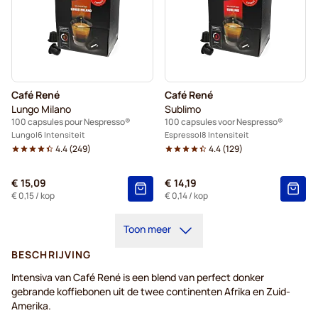
Café René
Café René
Lungo Milano
Sublimo
100 capsules pour Nespresso®
100 capsules voor Nespresso®
Lungo
6 Intensiteit
Espresso
8 Intensiteit
4.4
(
249
)
4.4
(
129
)
€ 15,09
€ 14,19
€ 0,15
/ kop
€ 0,14
/ kop
Toon meer
BESCHRIJVING
Intensiva van Café René is een blend van perfect donker
gebrande koffiebonen uit de twee continenten Afrika en Zuid-
Amerika.