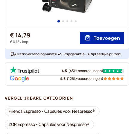
€ 14,79
Toevoegen
€ 0,15
/ kop
Gratis verzending vanaf € 49. Prijsgarantie - Altijd eerlijke prijzen!
4.5
(
43k+
beoordelingen
)
4.8
(
125k+
beoordelingen
)
VERGELIJKBARE CATEGORIËN
Friends Espresso - Capsules voor Nespresso®
L'OR Espresso - Capsules voor Nespresso®