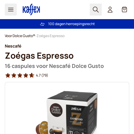
Zoek
Cart
100 dagen herroepingsrecht
Gratis verzending vanaf € 49
Ga naar de inhoud
Voor Dolce Gusto®
Zoégas Espresso
Nescafé
Zoégas Espresso
16 caspules voor Nescafé Dolce Gusto
4.7
(79)