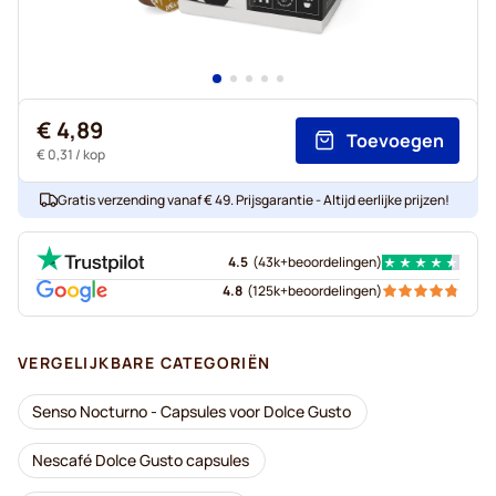
€ 4,89
Toevoegen
€ 0,31
/ kop
Gratis verzending vanaf € 49. Prijsgarantie - Altijd eerlijke prijzen!
4.5
(
43k+
beoordelingen
)
4.8
(
125k+
beoordelingen
)
VERGELIJKBARE CATEGORIËN
Senso Nocturno - Capsules voor Dolce Gusto
Nescafé Dolce Gusto capsules