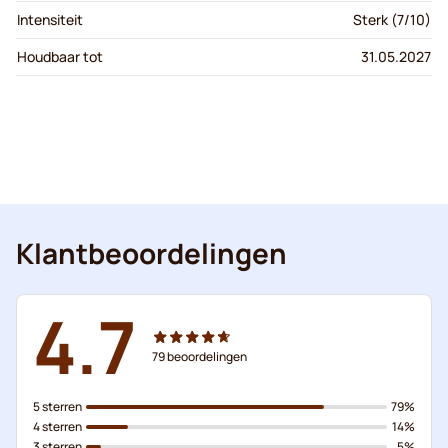
Intensiteit
Sterk (7/10)
Houdbaar tot
31.05.2027
Klantbeoordelingen
4.7
79
beoordelingen
5 sterren
79%
4 sterren
14%
3 sterren
5%