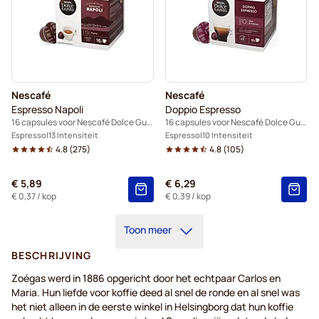
Nescafé
Nescafé
Espresso Napoli
Doppio Espresso
16 capsules voor Nescafé Dolce Gusto
16 capsules voor Nescafé Dolce Gusto
Espresso
13 Intensiteit
Espresso
10 Intensiteit
4.8
(
275
)
4.8
(
105
)
€ 5,89
€ 6,29
€ 0,37
/ kop
€ 0,39
/ kop
Toon meer
BESCHRIJVING
Zoégas werd in 1886 opgericht door het echtpaar Carlos en
Maria. Hun liefde voor koffie deed al snel de ronde en al snel was
het niet alleen in de eerste winkel in Helsingborg dat hun koffie