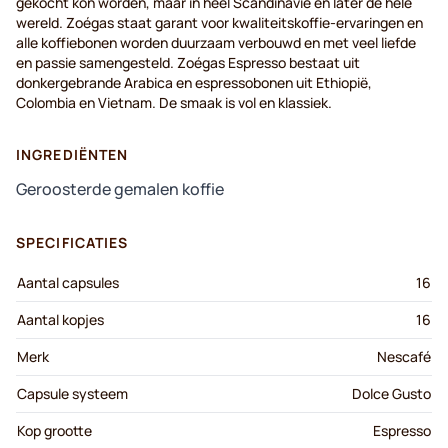
gekocht kon worden, maar in heel Scandinavië en later de hele
wereld. Zoégas staat garant voor kwaliteitskoffie-ervaringen en
alle koffiebonen worden duurzaam verbouwd en met veel liefde
en passie samengesteld. Zoégas Espresso bestaat uit
donkergebrande Arabica en espressobonen uit Ethiopië,
Colombia en Vietnam. De smaak is vol en klassiek.
INGREDIËNTEN
Geroosterde gemalen koffie
SPECIFICATIES
Aantal capsules
16
Aantal kopjes
16
Merk
Nescafé
Capsule systeem
Dolce Gusto
Kop grootte
Espresso