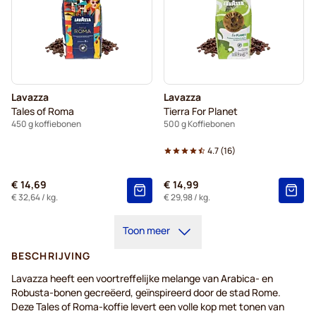
Lavazza
Lavazza
Tales of Roma
Tierra For Planet
450 g koffiebonen
500 g Koffiebonen
4.7
(
16
)
€ 14,69
€ 14,99
€ 32,64
/ kg.
€ 29,98
/ kg.
Toon meer
BESCHRIJVING
Lavazza heeft een voortreffelijke melange van Arabica- en
Robusta-bonen gecreëerd, geïnspireerd door de stad Rome.
Deze Tales of Roma-koffie levert een volle kop met tonen van