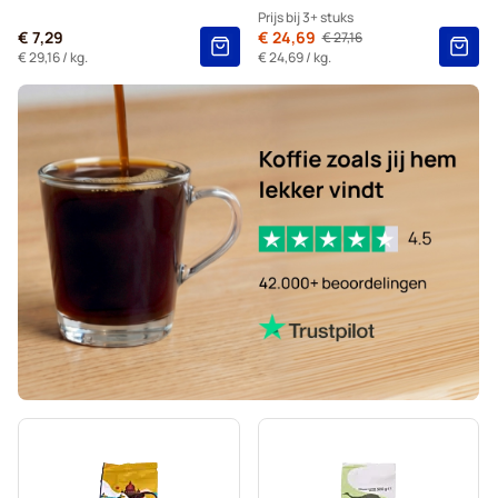
Prijs bij 3+ stuks
€ 7,29
Van
€ 24,69
€ 27,16
Normale prijs
3+
=
€ 24,69
€ 29,16
/ kg.
€ 24,69
/ kg.
2+
=
€ 26,42
1
=
€ 27,16