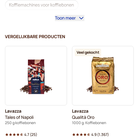
Koffiemachines voor koffiebonen
Toon meer
Cafeïnevrij - Koffiebonen
L'OR - Koffiebonen
Segafredo - Koffiebonen
VERGELIJKBARE PRODUCTEN
Caffè Borbone - Koffiebonen
Merrild - Koffiebonen
Veel gekocht
Garibaldi - Koffiebonen
Tonino Lamborghini - Koffiebonen
Gimoka - Koffiebonen
Lavazza - Koffiebonen
Lavazza hele koffiebonen
Koffiebonen
Lavazza
Lavazza
Kaffekapslen koffiebonen
Tales of Napoli
Qualità Oro
250 g koffiebonen
1000 g. Koffiebonen
Delonghi - Koffiebonen voor espresso
4.7
(
25
)
4.9
(
1.367
)