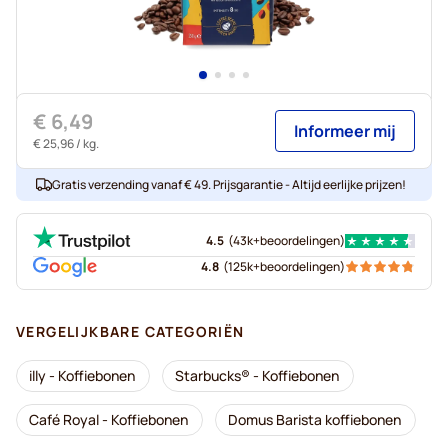
€ 6,49
Informeer mij
€ 25,96
/ kg.
Gratis verzending vanaf € 49. Prijsgarantie - Altijd eerlijke prijzen!
4.5
(
43k+
beoordelingen
)
4.8
(
125k+
beoordelingen
)
VERGELIJKBARE CATEGORIËN
illy - Koffiebonen
Starbucks® - Koffiebonen
Café Royal - Koffiebonen
Domus Barista koffiebonen