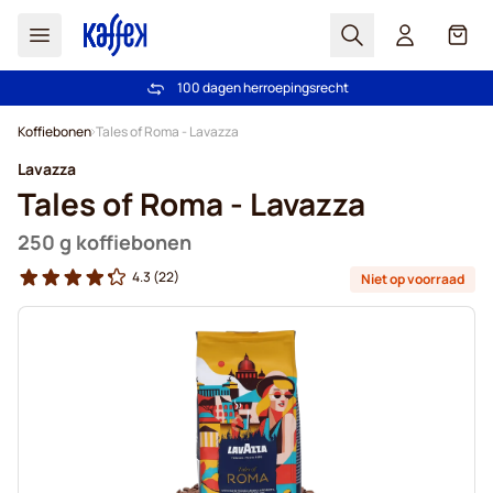
Zoek
Cart
100 dagen herroepingsrecht
Gratis verzending vanaf € 49
Ga naar de inhoud
Koffiebonen
Tales of Roma - Lavazza
Lavazza
Tales of Roma - Lavazza
250 g koffiebonen
4.3
(22)
Niet op voorraad