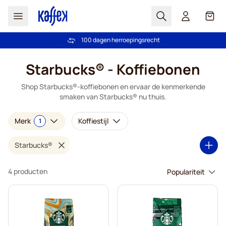
Zoek
Cart
100 dagen herroepingsrecht
Gratis verzending vanaf € 49
Ga naar de inhoud
Starbucks® - Koffiebonen
Shop Starbucks®-koffiebonen en ervaar de kenmerkende
smaken van Starbucks® nu thuis.
Merk
Koffiestijl
1
Starbucks®
4 producten