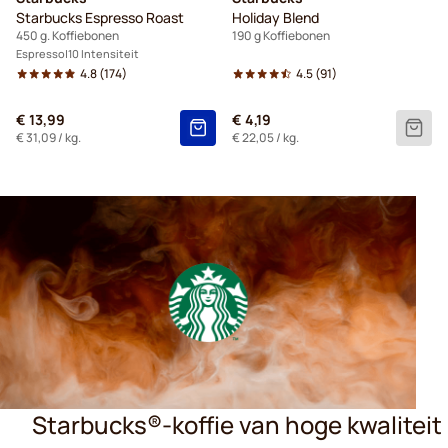
Starbucks Espresso Roast
Holiday Blend
450 g. Koffiebonen
190 g Koffiebonen
Espresso
10 Intensiteit
4.8
(174)
4.5
(91)
€ 13,99
€ 4,19
€ 31,09
/ kg.
€ 22,05
/ kg.
Starbucks®-koffie van hoge kwaliteit