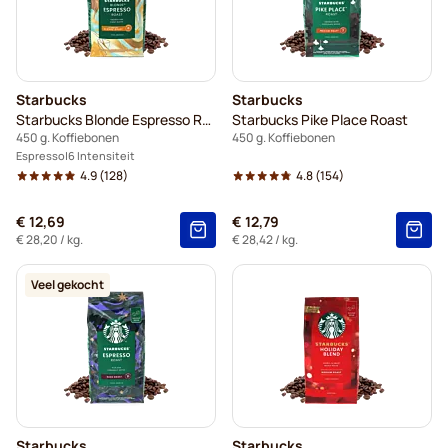
Starbucks
Starbucks
Starbucks Blonde Espresso Roast
Starbucks Pike Place Roast
450 g. Koffiebonen
450 g. Koffiebonen
Espresso
6 Intensiteit
4.9
(128)
4.8
(154)
€ 12,69
€ 12,79
€ 28,20
/ kg.
€ 28,42
/ kg.
Veel gekocht
Starbucks
Starbucks