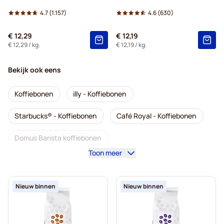
4.7
(1.157)
4.6
(630)
€ 12,29
€ 12,19
€ 12,29
/ kg.
€ 12,19
/ kg.
Bekijk ook eens
Koffiebonen
illy - Koffiebonen
Starbucks® - Koffiebonen
Café Royal - Koffiebonen
Domus Barista koffiebonen
Toon meer
Koffiemachines voor koffiebonen
Lavazza - Koffiebonen
Cafeïnevrij - Koffiebonen
Nieuw binnen
Nieuw binnen
L'OR - Koffiebonen
Segafredo - Koffiebonen