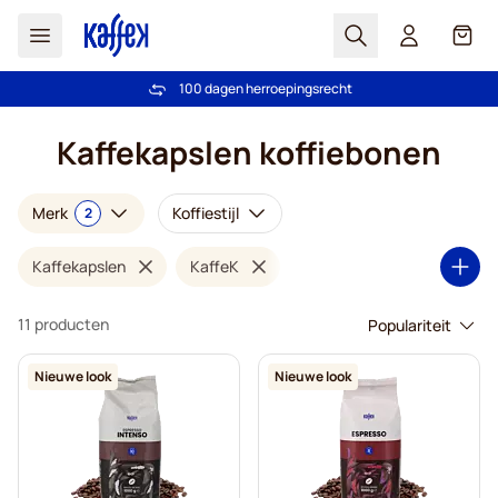
Zoek
Cart
100 dagen herroepingsrecht
Gratis verzending vanaf € 49
Ga naar de inhoud
Kaffekapslen koffiebonen
Merk
Koffiestijl
2
Kaffekapslen
KaffeK
11 producten
Nieuwe look
Nieuwe look