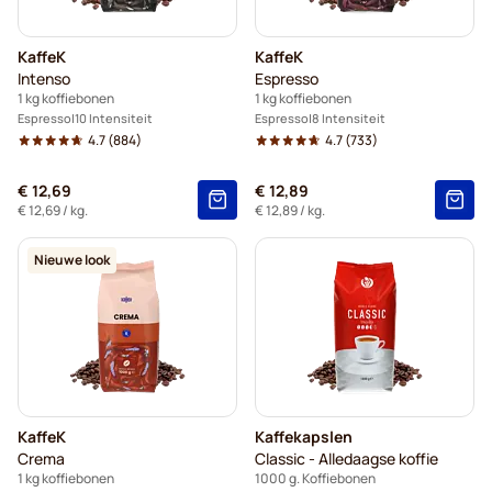
KaffeK
KaffeK
Intenso
Espresso
1 kg koffiebonen
1 kg koffiebonen
Espresso
10 Intensiteit
Espresso
8 Intensiteit
4.7
(884)
4.7
(733)
€ 12,69
€ 12,89
€ 12,69
/ kg.
€ 12,89
/ kg.
Nieuwe look
KaffeK
Kaffekapslen
Crema
Classic - Alledaagse koffie
1 kg koffiebonen
1000 g. Koffiebonen