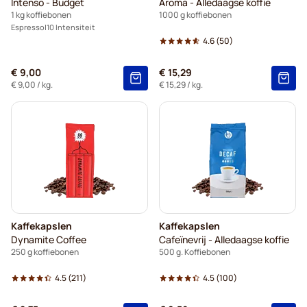
Intenso - Budget
Aroma - Alledaagse koffie
1 kg koffiebonen
1000 g koffiebonen
Espresso
10 Intensiteit
4.6
(50)
€ 9,00
€ 15,29
€ 9,00
/ kg.
€ 15,29
/ kg.
Kaffekapslen
Kaffekapslen
Dynamite Coffee
Cafeïnevrij - Alledaagse koffie
250 g koffiebonen
500 g. Koffiebonen
4.5
(211)
4.5
(100)