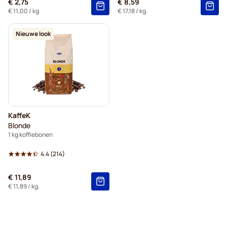
€ 2,75
€ 8,59
€ 11,00
/ kg.
€ 17,18
/ kg.
Nieuwe look
KaffeK
Blonde
1 kg koffiebonen
4.4
(214)
€ 11,89
€ 11,89
/ kg.