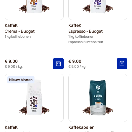
Caffè Borbone - Koffiebonen
Merrild - Koffiebonen
Garibaldi - Koffiebonen
KaffeK
KaffeK
Tonino Lamborghini - Koffiebonen
Crema - Budget
Espresso - Budget
1 kg koffiebonen
1 kg koffiebonen
Gimoka - Koffiebonen
Espresso
8 Intensiteit
Delonghi - Koffiebonen voor espresso
€ 9,00
€ 9,00
€ 9,00
/ kg.
€ 9,00
/ kg.
Nieuw binnen
KaffeK
Kaffekapslen