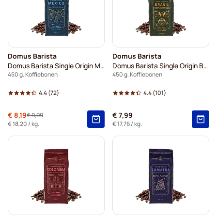
Domus Barista
Domus Barista
Domus Barista Single Origin Mexico
Domus Barista Single Origin Brasil
450 g. Koffiebonen
450 g. Koffiebonen
4.4
(72)
4.4
(101)
Speciale prijs
€ 8,19
€ 7,99
€ 9,99
Normale prijs
€ 18,20
/ kg.
€ 17,76
/ kg.