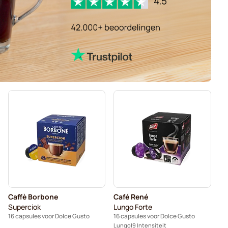
Caffè Borbone
Café René
Superciok
Lungo Forte
16 capsules voor Dolce Gusto
16 capsules voor Dolce Gusto
Lungo
9 Intensiteit