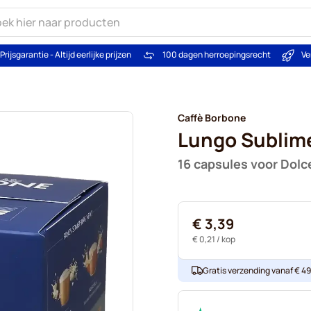
Prijsgarantie - Altijd eerlijke prijzen
100 dagen herroepingsrecht
Ve
Caffè Borbone
Lungo Sublim
16 capsules voor Dolc
€ 3,39
€ 0,21
/ kop
Gratis verzending vanaf € 49. 