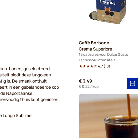
Gimoka - Capsules voor Dol
Starbucks® - Capsules voor
Kaffekapslen - Koffiecapsul
Caffè Borbone
Starbucks® Grande - Koffie
Crema Superiore
16 capsules voor Dolce Gusto
Espresso
7 Intensiteit
4.7
(
18
)
bica-bonen, geselecteerd
teit biedt deze lungo een
htig is. De smaak onthult
€ 3,49
€ 0,22
/ kop
teert in een gebalanceerde kop
p de Napolitaanse
 eenvoudig thuis kunt genieten
e Lungo Sublime.