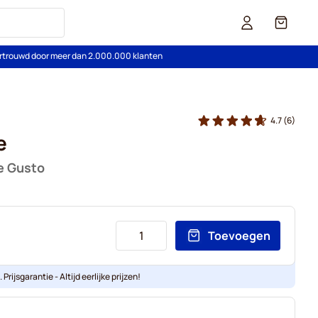
Cart
rtrouwd door meer dan 2.000.000 klanten
4.7
(6)
e
e Gusto
Toevoegen
Prijsgarantie - Altijd eerlijke prijzen!