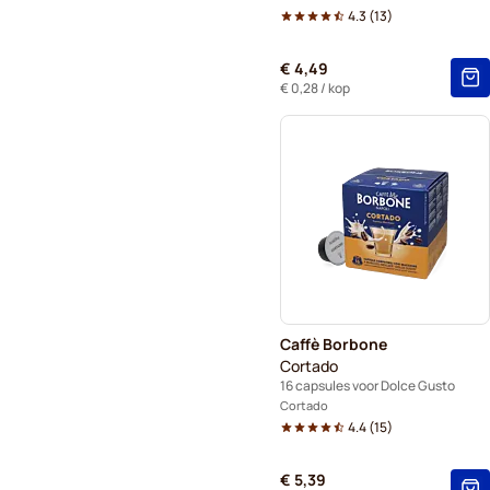
4.3
(
13
)
€ 4,49
€ 0,28
/ kop
Caffè Borbone
Cortado
16 capsules voor Dolce Gusto
Cortado
4.4
(
15
)
€ 5,39