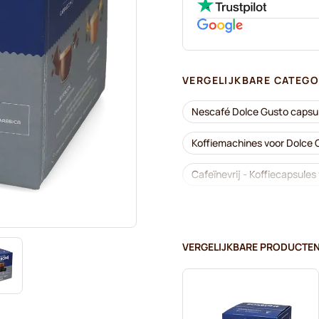
VERGELIJKBARE CATEGO
Nescafé Dolce Gusto capsu
Koffiemachines voor Dolce
Cafeïnevrij - Koffiecapsule
Ontkalken en onderhoud vo
Segafredo - Koffiecapsules
VERGELIJKBARE PRODUCTE
Café René - Koffiecapsules
Dolce Vita - Capsules voor 