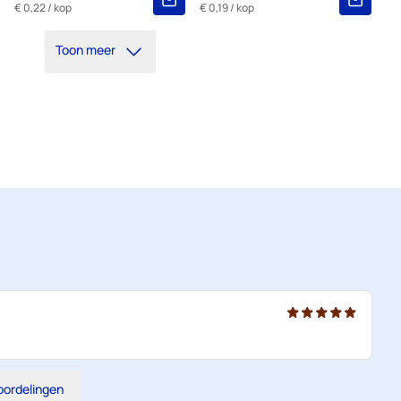
€ 0,22
/ kop
€ 0,19
/ kop
Toon meer
eoordelingen