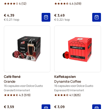
4
(
12
)
4.4
(
439
)
€ 4,39
€ 3,49
€ 0,27
/ kop
€ 0,22
/ kop
Café René
Kaffekapslen
Grande
Dynamite Coffee
16 capsules voor Dolce Gusto
16 capsules voor Dolce Gusto
Grande
5 Intensiteit
Espresso
10 Intensiteit
4.3
(
519
)
4.1
(
825
)
€ 3,59
€ 3,09