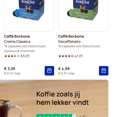
ce Gusto
Voor Dolce Gusto®
 Dolce Gusto
es voor Dolce Gusto
Caffè Borbone
Caffè Borbone
capsules voor Dolce Gusto
Crema Classica
Decaffeinato
16 capsules voor Dolce Gusto
16 capsules voor Dolce Gusto
Espresso
8 Intensiteit
3.5
(
7
)
4.1
(
7
)
€ 3,39
€ 4,99
€ 0,21
/ kop
€ 0,31
/ kop