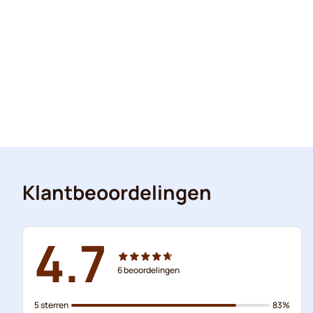
Klantbeoordelingen
4.7
6
beoordelingen
5 sterren
83%