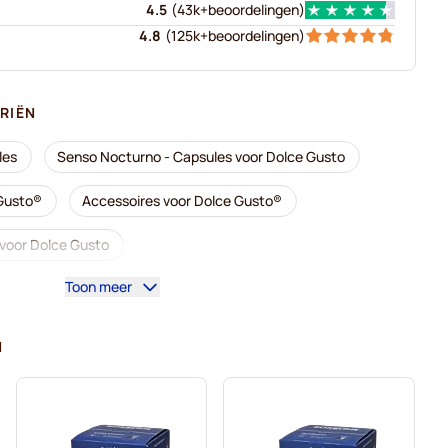
4.5
(
43k+
beoordelingen
)
4.8
(
125k+
beoordelingen
)
RIËN
les
Senso Nocturno - Capsules voor Dolce Gusto
 Gusto®
Accessoires voor Dolce Gusto®
s voor Dolce Gusto
Toon meer
or Dolce Gusto
 voor Dolce Gusto
N
 voor Dolce Gusto
Caffè Borbone voor Dolce Gusto
Dolce Gusto
Capsules voor Dolce Gusto®