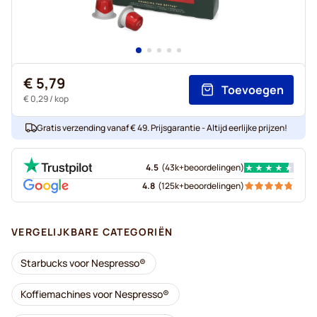
€ 5,79
Toevoegen
€ 0,29
/ kop
Gratis verzending vanaf € 49. Prijsgarantie - Altijd eerlijke prijzen!
4.5
(
43k+
beoordelingen
)
4.8
(
125k+
beoordelingen
)
VERGELIJKBARE CATEGORIËN
Starbucks voor Nespresso®
Koffiemachines voor Nespresso®