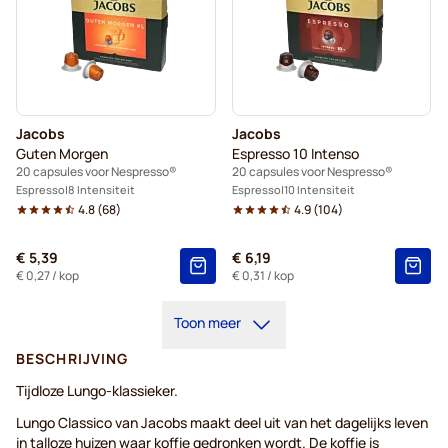
Jacobs
Jacobs
Guten Morgen
Espresso 10 Intenso
20 capsules voor Nespresso®
20 capsules voor Nespresso®
Espresso
8 Intensiteit
Espresso
10 Intensiteit
4.8
(
68
)
4.9
(
104
)
€ 5,39
€ 6,19
€ 0,27
/ kop
€ 0,31
/ kop
Toon meer
BESCHRIJVING
Tijdloze Lungo-klassieker.
Lungo Classico van Jacobs maakt deel uit van het dagelijks leven
in talloze huizen waar koffie gedronken wordt. De koffie is