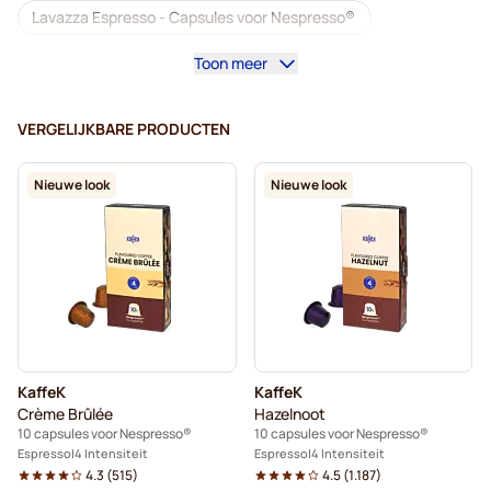
Lavazza Espresso - Capsules voor Nespresso®
Toon meer
Starbucks voor Nespresso®
Koffiemachines voor Nespresso®
VERGELIJKBARE PRODUCTEN
Lungocapsules voor Nespresso®
Nieuwe look
Nieuwe look
Lavazza voor Nespresso®
illy - Koffiecapsules voor Nespresso®
Café Royal - Koffiecapsules voor Nespresso®
Accessoires voor Nespresso®
KaffeK
KaffeK
Koffieverrijkers voor Nespresso®
Crème Brûlée
Hazelnoot
10 capsules voor Nespresso®
10 capsules voor Nespresso®
Ontkalken en onderhoud voor Nespresso®
Espresso
4 Intensiteit
Espresso
4 Intensiteit
4.3
(
515
)
4.5
(
1.187
)