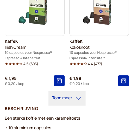
KaffeK
KaffeK
Irish Cream
Kokosnoot
10 capsules voor Nespresso®
10 capsules voor Nespresso®
Espresso
4 Intensiteit
Espresso
4 Intensiteit
4.5
(
695
)
4.4
(
477
)
€ 1,95
€ 1,99
€ 0,20
/ kop
€ 0,20
/ kop
Toon meer
BESCHRIJVING
Een sterke koffie met een karameltoets
• 10 aluminium capsules