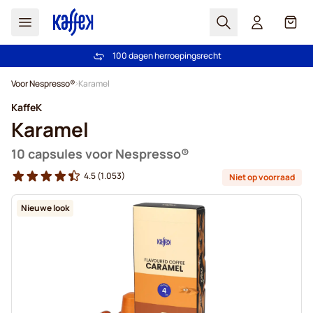
Zoek
Cart
100 dagen herroepingsrecht
Gratis verzending vanaf € 49
Ga naar de inhoud
Voor Nespresso®
Karamel
KaffeK
Karamel
10 capsules voor Nespresso®
4.5
(1.053)
Niet op voorraad
Nieuwe look