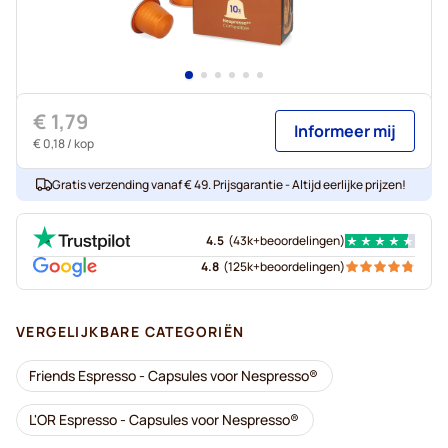
€ 1,79
Informeer mij
€ 0,18
/ kop
Gratis verzending vanaf € 49. Prijsgarantie - Altijd eerlijke prijzen!
4.5
(
43k+
beoordelingen
)
4.8
(
125k+
beoordelingen
)
VERGELIJKBARE CATEGORIËN
Friends Espresso - Capsules voor Nespresso®
L'OR Espresso - Capsules voor Nespresso®