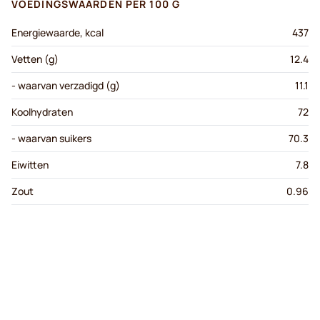
VOEDINGSWAARDEN PER 100 G
Energiewaarde, kcal
437
Vetten (g)
12.4
- waarvan verzadigd (g)
11.1
Koolhydraten
72
- waarvan suikers
70.3
Eiwitten
7.8
Zout
0.96