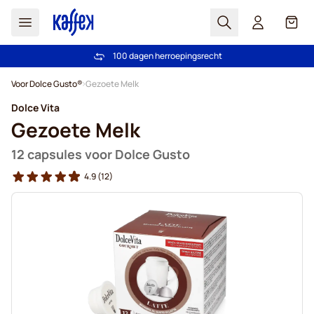
Zoek
Cart
100 dagen herroepingsrecht
Gratis verzending vanaf € 49
Ga naar de inhoud
Voor Dolce Gusto®
Gezoete Melk
Dolce Vita
Gezoete Melk
12 capsules voor Dolce Gusto
4.9
(12)