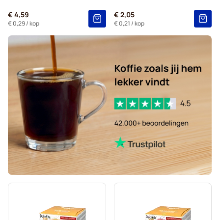
Voor Dolce Gusto®
€ 4,59
€ 2,05
Starbucks® - Capsules voor Dolce Gusto
€ 0,29
/ kop
€ 0,21
/ kop
Kaffekapslen - Koffiecapsules voor Dolce Gusto
Starbucks® Grande - Koffiecapsules voor Dolce Gusto