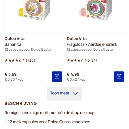
Dolce Vita
Dolce Vita
Bananita
Fragolosa - Aardbeiendrank
12 capsules voor Dolce Gusto
12 capsules voor Dolce Gusto
4.3
(
20
)
4.6
(
24
)
€ 3,59
€ 4,99
€ 0,30
/ kop
€ 0,42
/ kop
Toon meer
BESCHRIJVING
Romige, schuimige melk met één druk op de knop!
• 12 melkcapsules voor Dolce Gusto-machines