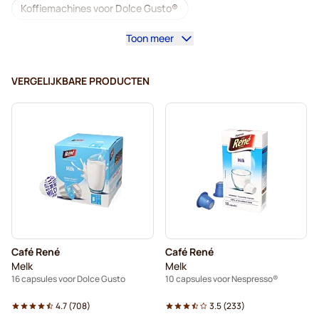
Koffiemachines voor Dolce Gusto®
Toon meer
Accessoires voor Dolce Gusto®
Cafeïnevrij - Koffiecapsules voor Dolce Gusto
VERGELIJKBARE PRODUCTEN
Ontkalken en onderhoud voor Dolce Gusto
Segafredo - Koffiecapsules voor Dolce Gusto
Café René - Koffiecapsules voor Dolce Gusto
Caffè Borbone voor Dolce Gusto
Dolce Vita - Capsules voor Dolce Gusto
Café René
Café René
Capsules voor Dolce Gusto®
Melk
Melk
16 capsules voor Dolce Gusto
10 capsules voor Nespresso®
Gimoka - Capsules voor Dolce Gusto
4.7
(
708
)
3.5
(
233
)