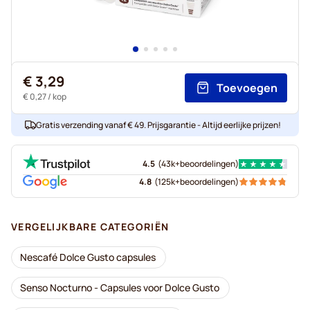
€ 3,29
Toevoegen
€ 0,27
/ kop
Gratis verzending vanaf € 49. Prijsgarantie - Altijd eerlijke prijzen!
4.5
(
43k+
beoordelingen
)
4.8
(
125k+
beoordelingen
)
VERGELIJKBARE CATEGORIËN
Nescafé Dolce Gusto capsules
Senso Nocturno - Capsules voor Dolce Gusto