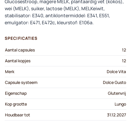
Glucosestroop, magere MELK, plantaardig vet (kokos),
wei (MELK), suiker, lactose (MELK), MELKeiwit,
stabilisator: E340, antiklontermiddel: E341, E551,
emulgator: E471, E472c, kleurstof: E106a.
SPECIFICATIES
Aantal capsules
12
Aantal kopjes
12
Merk
Dolce Vita
Capsule systeem
Dolce Gusto
Eigenschap
Glutenvrij
Kop grootte
Lungo
Houdbaar tot
31.12.2027