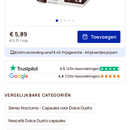
€ 5,89
Toevoegen
€ 0,37
/ kop
Gratis verzending vanaf € 49. Prijsgarantie - Altijd eerlijke prijzen!
4.5
(
43k+
beoordelingen
)
4.8
(
125k+
beoordelingen
)
VERGELIJKBARE CATEGORIËN
Senso Nocturno - Capsules voor Dolce Gusto
Nescafé Dolce Gusto capsules