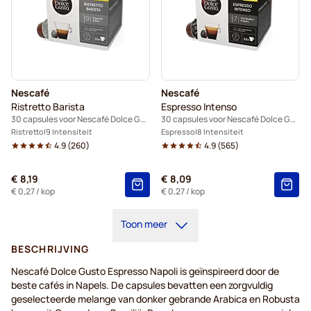
Nescafé
Nescafé
Ristretto Barista
Espresso Intenso
30 capsules voor Nescafé Dolce Gusto
30 capsules voor Nescafé Dolce Gusto
Ristretto
9 Intensiteit
Espresso
8 Intensiteit
4.9
(
260
)
4.9
(
565
)
€ 8,19
€ 8,09
€ 0,27
/ kop
€ 0,27
/ kop
Toon meer
BESCHRIJVING
Nescafé Dolce Gusto Espresso Napoli is geïnspireerd door de
beste cafés in Napels. De capsules bevatten een zorgvuldig
geselecteerde melange van donker gebrande Arabica en Robusta