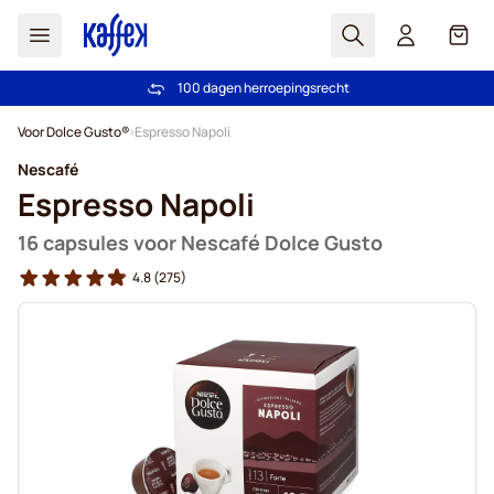
Zoek
Cart
100 dagen herroepingsrecht
Gratis verzending vanaf € 49
Ga naar de inhoud
Voor Dolce Gusto®
Espresso Napoli
Nescafé
Espresso Napoli
16 capsules voor Nescafé Dolce Gusto
4.8
(275)