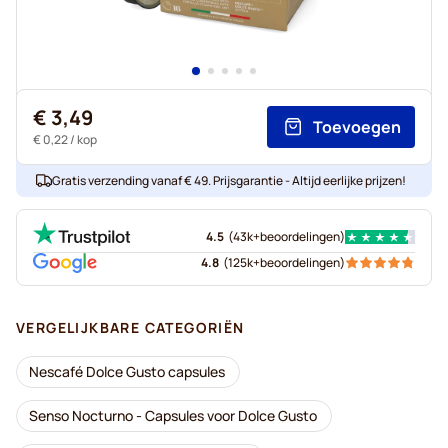
€ 3,49
Toevoegen
€ 0,22
/ kop
Gratis verzending vanaf € 49. Prijsgarantie - Altijd eerlijke prijzen!
4.5
(
43k+
beoordelingen
)
4.8
(
125k+
beoordelingen
)
VERGELIJKBARE CATEGORIËN
Nescafé Dolce Gusto capsules
Senso Nocturno - Capsules voor Dolce Gusto