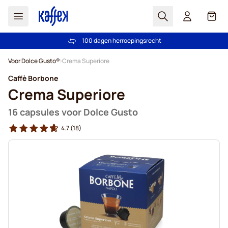
Zoek
Cart
Vertrouwd door meer dan 2.000.000 klanten
Gratis verzending vanaf € 49
100 dagen herroepingsrecht
Prijsgarantie - Altijd eerlijke prijzen
Ga naar de inhoud
Voor Dolce Gusto®
Crema Superiore
Caffè Borbone
Crema Superiore
16 capsules voor Dolce Gusto
4.7
(18)