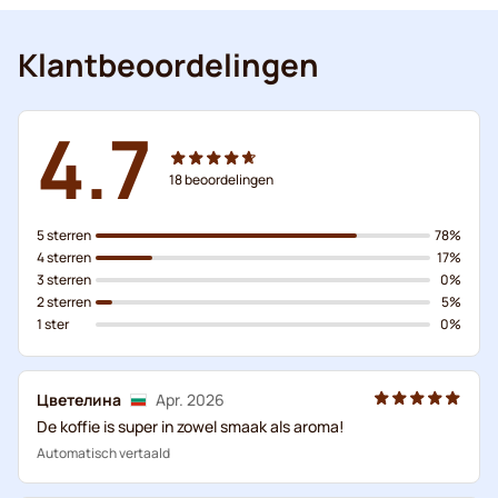
Klantbeoordelingen
4.7
18
beoordelingen
5 sterren
78%
4 sterren
17%
3 sterren
0%
2 sterren
5%
1 ster
0%
Цветелина
Apr. 2026
De koffie is super in zowel smaak als aroma!
Automatisch vertaald