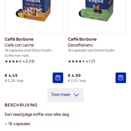
Caffè Borbone
Caffè Borbone
Café con Leche
Decaffeinato
16 capsules voor Dolce Gusto
16 capsules voor Dolce Gusto
Koffie met melk
4.3
(
13
)
4.1
(
7
)
€ 4,49
€ 4,99
€ 0,28
/ kop
€ 0,31
/ kop
Toon meer
BESCHRIJVING
Een veelzijdige koffie voor elke dag
• 16 capsules