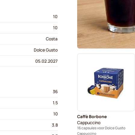
10
10
Costa
Dolce Gusto
05.02.2027
36
1.5
10
Caffè Borbone
Cappuccino
3.8
16 capsules voor Dolce Gusto
Cappuccino