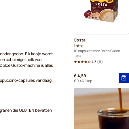
Gimoka - Capsules voor Dol
Starbucks® - Capsules voor
Kaffekapslen - Koffiecapsul
Costa
Starbucks® Grande - Koffie
Latte
10 capsules voor Dolce Gusto
zonder gedoe. Elk kopje wordt
Latte
en schuimige melk voor
4.3
(
11
)
 Dolce Gusto-machine is alles
€ 4,59
 Cappuccino-capsules vandaag
€ 0,46
/ kop
 granen die GLUTEN bevatten