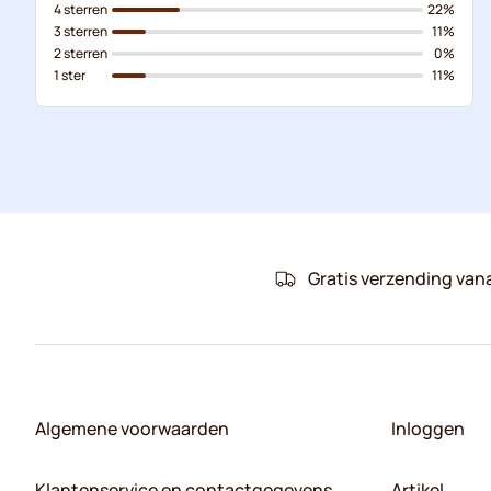
4 sterren
22%
3 sterren
11%
2 sterren
0%
1 ster
11%
Gratis verzending van
Algemene voorwaarden
Inloggen
Klantenservice en contactgegevens
Artikel