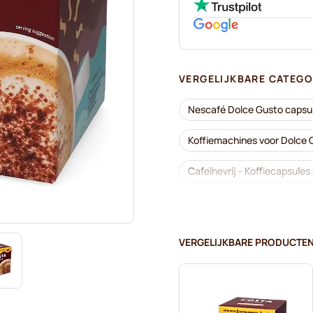
VERGELIJKBARE CATEGO
Nescafé Dolce Gusto capsu
Koffiemachines voor Dolce
Cafeïnevrij - Koffiecapsule
Ontkalken en onderhoud vo
Segafredo - Koffiecapsules
VERGELIJKBARE PRODUCTE
Café René - Koffiecapsules
Dolce Vita - Capsules voor 