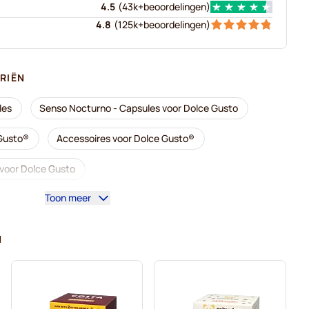
4.5
(
43k+
beoordelingen
)
4.8
(
125k+
beoordelingen
)
RIËN
les
Senso Nocturno - Capsules voor Dolce Gusto
 Gusto®
Accessoires voor Dolce Gusto®
s voor Dolce Gusto
Toon meer
or Dolce Gusto
 voor Dolce Gusto
N
 voor Dolce Gusto
Caffè Borbone voor Dolce Gusto
Dolce Gusto
Capsules voor Dolce Gusto®