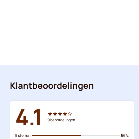
Klantbeoordelingen
4.1
9
beoordelingen
5 sterren
56%