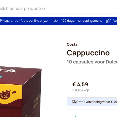
Prijsgarantie - Altijd eerlijke prijzen
100 dagen herroepingsrecht
Ve
Costa
Cappuccino
10 capsules voor Dolc
€ 4,59
€ 0,46
/ kop
Gratis verzending vanaf € 49. 