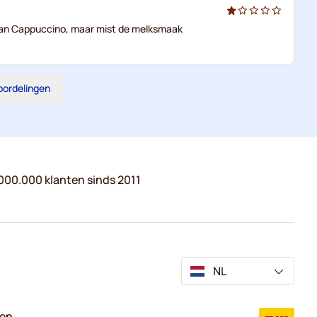
van Cappuccino, maar mist de melksmaak
eoordelingen
000.000 klanten sinds 2011
NL
ven