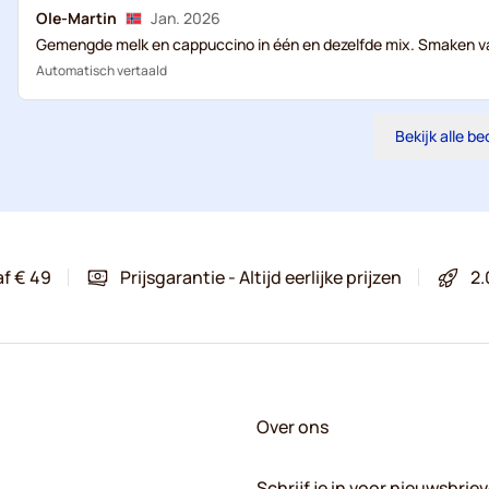
Ole-Martin
Jan. 2026
Gemengde melk en cappuccino in één en dezelfde mix. Smaken 
Automatisch vertaald
Bekijk alle b
af € 49
Prijsgarantie - Altijd eerlijke prijzen
2.
Over ons
Schrijf je in voor nieuwsbrie