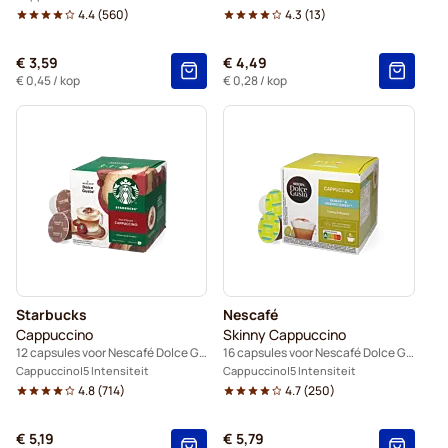
4.4
(
560
)
4.3
(
13
)
€ 3,59
€ 4,49
€ 0,45
/ kop
€ 0,28
/ kop
Starbucks
Nescafé
Cappuccino
Skinny Cappuccino
12 capsules voor Nescafé Dolce Gusto
16 capsules voor Nescafé Dolce Gusto
Cappuccino
5 Intensiteit
Cappuccino
5 Intensiteit
4.8
(
714
)
4.7
(
250
)
€ 5,19
€ 5,79