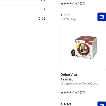
3.3
4.4
(
24
)
1.5
€ 5,59
0.08
€ 0,35
/ kop
Dolce Vita
Tiramisu
12 capsules voor Dolce Gusto
4.4
(
77
)
€ 4,49