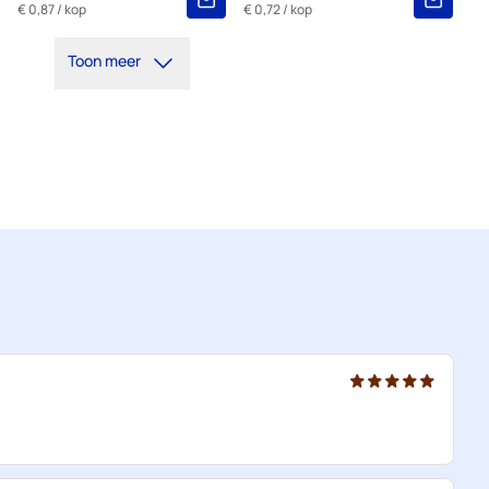
€ 0,87
/ kop
€ 0,72
/ kop
Toon meer