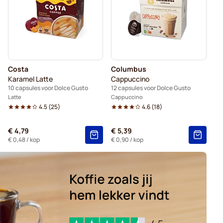
ce Gusto
Voor Dolce Gusto®
 Dolce Gusto
es voor Dolce Gusto
Costa
Columbus
capsules voor Dolce Gusto
Karamel Latte
Cappuccino
10 capsules voor Dolce Gusto
12 capsules voor Dolce Gusto
Latte
Cappuccino
4.5
(
25
)
4.6
(
18
)
€ 4,79
€ 5,39
€ 0,48
/ kop
€ 0,90
/ kop