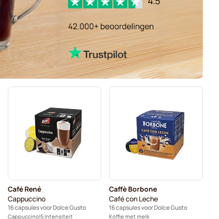
Café René
Caffè Borbone
Cappuccino
Café con Leche
16 capsules voor Dolce Gusto
16 capsules voor Dolce Gusto
Cappuccino
5 Intensiteit
Koffie met melk