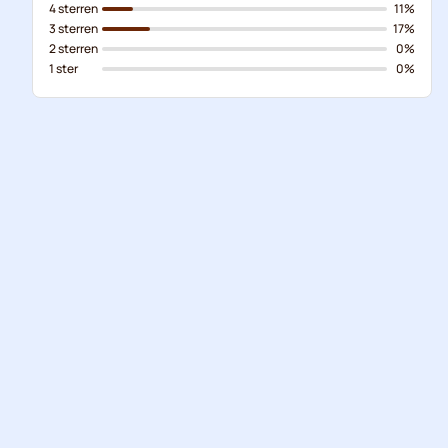
4 sterren
11%
3 sterren
17%
2 sterren
0%
1 ster
0%