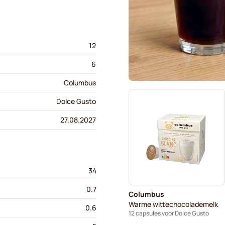
12
6
Columbus
Dolce Gusto
27.08.2027
34
0.7
Columbus
Warme wittechocolademelk
0.6
12 capsules voor Dolce Gusto