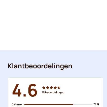
Klantbeoordelingen
4.6
18
beoordelingen
5 sterren
72%