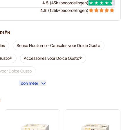
4.5
(
43k+
beoordelingen
)
4.8
(
125k+
beoordelingen
)
RIËN
les
Senso Nocturno - Capsules voor Dolce Gusto
 Gusto®
Accessoires voor Dolce Gusto®
s voor Dolce Gusto
Toon meer
or Dolce Gusto
 voor Dolce Gusto
N
 voor Dolce Gusto
Caffè Borbone voor Dolce Gusto
Dolce Gusto
Capsules voor Dolce Gusto®