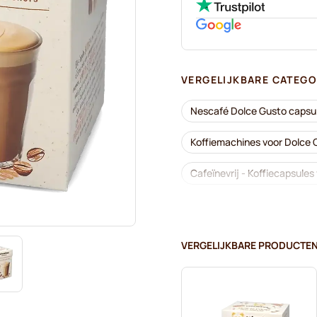
VERGELIJKBARE CATEGO
Nescafé Dolce Gusto capsu
Koffiemachines voor Dolce
Cafeïnevrij - Koffiecapsule
Ontkalken en onderhoud vo
Segafredo - Koffiecapsules
VERGELIJKBARE PRODUCTE
Café René - Koffiecapsules
Dolce Vita - Capsules voor 