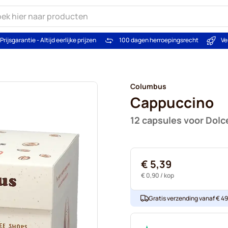
Prijsgarantie - Altijd eerlijke prijzen
100 dagen herroepingsrecht
Ve
Columbus
Cappuccino
12 capsules voor Dolc
€ 5,39
€ 0,90
/ kop
Gratis verzending vanaf € 49. 