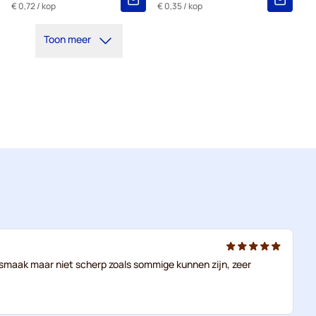
€ 0,72
/ kop
€ 0,35
/ kop
Toon meer
an smaak maar niet scherp zoals sommige kunnen zijn, zeer