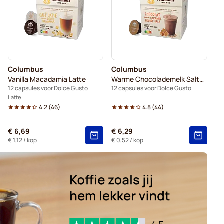
ce Gusto
Voor Dolce Gusto®
 Dolce Gusto
es voor Dolce Gusto
Columbus
Columbus
capsules voor Dolce Gusto
Vanilla Macadamia Latte
Warme Chocolademelk Salted Caramel
12 capsules voor Dolce Gusto
12 capsules voor Dolce Gusto
Latte
4.2
(
46
)
4.8
(
44
)
€ 6,69
€ 6,29
€ 1,12
/ kop
€ 0,52
/ kop