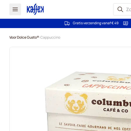
Gratis verzending vanaf € 49
Ga naar de inhoud
Voor Dolce Gusto®
Cappuccino