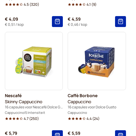
4.5
(
320
)
4.1
(
9
)
€ 4,09
€ 4,59
€ 0,51
/ kop
€ 0,46
/ kop
Nescafé
Caffè Borbone
Skinny Cappuccino
Cappuccino
16 capsules voor Nescafé Dolce Gusto
16 capsules voor Dolce Gusto
Cappuccino
5 Intensiteit
Cappuccino
4.7
(
250
)
4.4
(
24
)
€ 5,79
€ 5,59