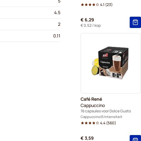
5
4.1
(
23
)
4.5
€ 6,29
2
€ 0,52
/ kop
0.11
Café René
Cappuccino
16 capsules voor Dolce Gusto
Cappuccino
5 Intensiteit
4.4
(
560
)
€ 3,59