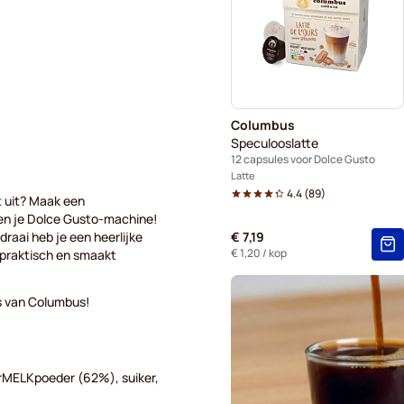
Gimoka - Capsules voor Dol
Starbucks® - Capsules voor
Kaffekapslen - Koffiecapsul
Columbus
Starbucks® Grande - Koffie
Speculooslatte
12 capsules voor Dolce Gusto
Latte
4.4
(
89
)
t uit? Maak een
en je Dolce Gusto-machine!
raai heb je een heerlijke
€ 7,19
€ 1,20
/ kop
, praktisch en smaakt
s van Columbus!
erMELKpoeder (62%), suiker,