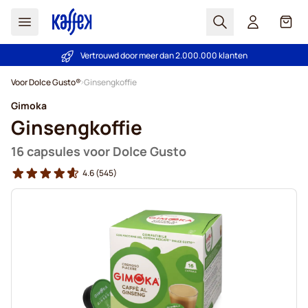
Zoek
Cart
Vertrouwd door meer dan 2.000.000 klanten
Prijsgarantie - Altijd eerlijke prijzen
Ga naar de inhoud
Voor Dolce Gusto®
Ginsengkoffie
Gimoka
Ginsengkoffie
16 capsules voor Dolce Gusto
4.6
(545)