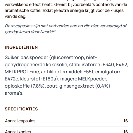
verkwikkend effect heeft. Geniet bijvoorbeeld 's ochtends van de
aromatische koffie, zodat je extra energie krijgt voor de klusjes
van de dag.
Deze capsules zijn niet verbonden aan en zijn niet vervaardigd of
goedgekeurd door Nestlé®
INGREDIËNTEN
Suiker, basispoeder (glucosestroop, niet-
gehydrogeneerde kokosolie, stabilisatoren: E340, E452,
MELKPROTEïne, antiklontermiddel: E551, emulgator:
E472e, kleurstof: E160a), magere MELKpoeder,
oploskoffie (7,8%), zout, ginsengextract (0,4%),
aroma's.
SPECIFICATIES
Aantal capsules
16
Aantal kopjes
16