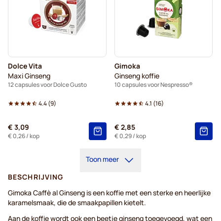
Dolce Vita
Gimoka
Maxi Ginseng
Ginseng koffie
12 capsules voor Dolce Gusto
10 capsules voor Nespresso®
4.4
(
9
)
4.1
(
16
)
€ 3,09
€ 2,85
€ 0,26
/ kop
€ 0,29
/ kop
Toon meer
BESCHRIJVING
Gimoka Caffè al Ginseng is een koffie met een sterke en heerlijke
karamelsmaak, die de smaakpapillen kietelt.
Aan de koffie wordt ook een beetje ginseng toegevoegd, wat een