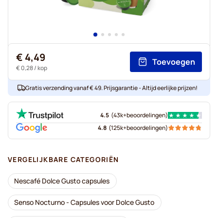
€ 4,49
Toevoegen
€ 0,28
/ kop
Gratis verzending vanaf € 49. Prijsgarantie - Altijd eerlijke prijzen!
4.5
(
43k+
beoordelingen
)
4.8
(
125k+
beoordelingen
)
VERGELIJKBARE CATEGORIËN
Nescafé Dolce Gusto capsules
Senso Nocturno - Capsules voor Dolce Gusto