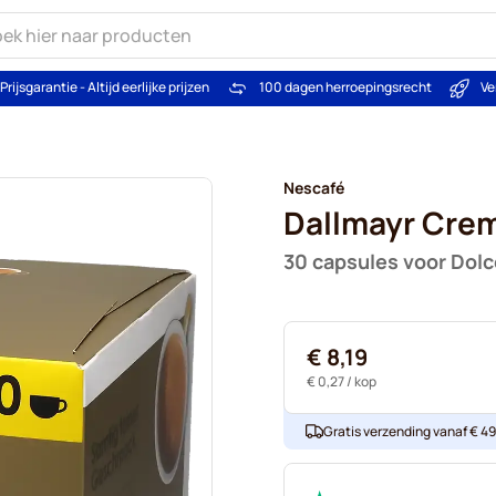
Prijsgarantie - Altijd eerlijke prijzen
100 dagen herroepingsrecht
Ve
Nescafé
Dallmayr Crem
30 capsules voor Dol
€ 8,19
€ 0,27
/ kop
Gratis verzending vanaf € 49. 