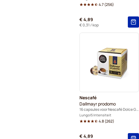
4.7
(
256
)
€ 4,89
€ 0,31
/ kop
Nescafé
Dallmayr prodomo
16 capsules voor Nescafé Dolce Gusto
Lungo
5 Intensiteit
4.8
(
262
)
€ 4,89