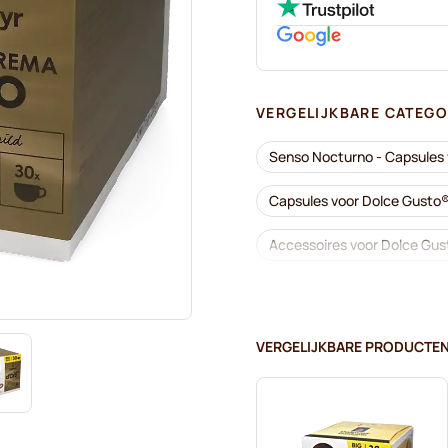
VERGELIJKBARE CATEGO
Senso Nocturno - Capsules 
Capsules voor Dolce Gusto
Accessoires voor Dolce Gu
Ontkalken en onderhoud vo
Segafredo - Koffiecapsules
VERGELIJKBARE PRODUCTE
Café René - Koffiecapsules
Dolce Vita - Capsules voor 