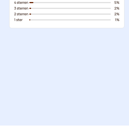
4 sterren
5%
3 sterren
2%
2 sterren
2%
1 ster
1%