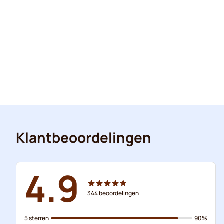
Klantbeoordelingen
4.9
344
beoordelingen
5 sterren
90%