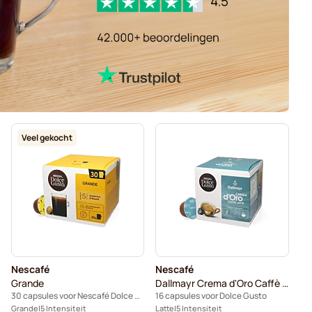
Veel gekocht
Nescafé
Nescafé
Grande
Dallmayr Crema d'Oro Caffè Latte
30 capsules voor Nescafé Dolce Gusto
16 capsules voor Dolce Gusto
Grande
5 Intensiteit
Latte
5 Intensiteit