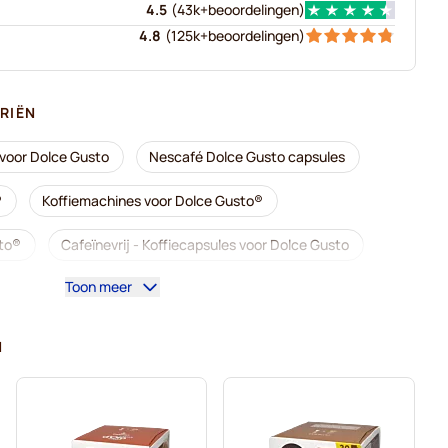
4.5
(
43k+
beoordelingen
)
4.8
(
125k+
beoordelingen
)
RIËN
voor Dolce Gusto
Nescafé Dolce Gusto capsules
®
Koffiemachines voor Dolce Gusto®
sto®
Cafeïnevrij - Koffiecapsules voor Dolce Gusto
Toon meer
or Dolce Gusto
 voor Dolce Gusto
N
 voor Dolce Gusto
Caffè Borbone voor Dolce Gusto
Dolce Gusto
Gimoka - Capsules voor Dolce Gusto