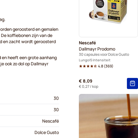
Voor Dolce Gusto®
St
Kaffekapslen - Koffiecapsul
ag.
 worden geroosterd en gemalen
Starbucks® Grande - Koffie
 De koffiebonen zijn van de
ld en zacht wordt geroosterd
Nescafé
Dallmayr Prodomo
30 capsules voor Dolce Gusto
d en heeft een grote aanhang
Lungo
5 Intensiteit
 je ook zo dol op Dallmayr
4.8
(
369
)
€ 8,09
€ 0,27
/ kop
30
30
Nescafé
Dolce Gusto