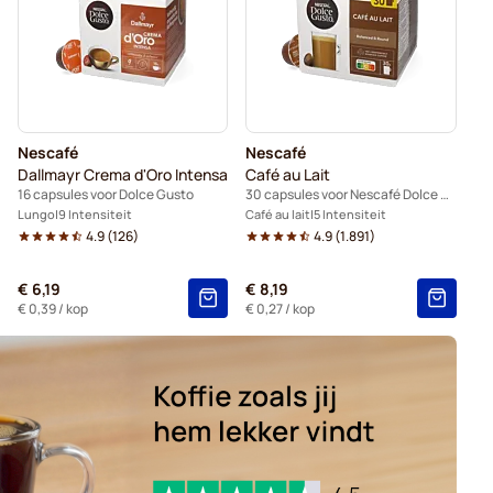
arbucks® - Capsules voor Dolce Gusto
es voor Dolce Gusto
capsules voor Dolce Gusto
Nescafé
Nescafé
Dallmayr Crema d'Oro Intensa
Café au Lait
16 capsules voor Dolce Gusto
30 capsules voor Nescafé Dolce Gusto
Lungo
9 Intensiteit
Café au lait
5 Intensiteit
4.9
(
126
)
4.9
(
1.891
)
€ 6,19
€ 8,19
€ 0,39
/ kop
€ 0,27
/ kop