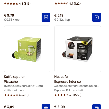
4.8
(
815
)
4.7
(
122
)
€ 9,79
€ 5,19
€ 0,33
/ kop
€ 0,32
/ kop
Kaffekapslen
Nescafé
Pistache
Espresso Intenso
16 capsules voor Dolce Gusto
30 capsules voor Nescafé Dolce Gusto
Koffie met melk
Espresso
8 Intensiteit
4
(
470
)
4.9
(
565
)
€ 3,89
€ 8,09