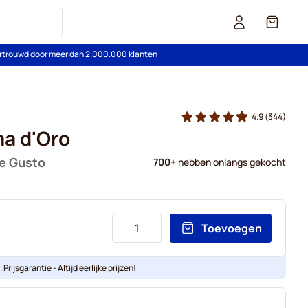
Cart
rtrouwd door meer dan 2.000.000 klanten
4.9
(344)
a d'Oro
ce Gusto
700
+ hebben onlangs gekocht
Toevoegen
Prijsgarantie - Altijd eerlijke prijzen!