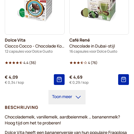
Dolce Vita
Café René
Ciocco Cocco - Chocolade Kokosnoot
Chocolade in Dubai-stijl
12 capsules voor Dolce Gusto
16 capsules voor Dolce Gusto
4.4
(
36
)
4
(
76
)
€ 4,09
€ 4,69
€ 0,34
/ kop
€ 0,29
/ kop
Toon meer
BESCHRIJVING
Chocolademelk, vanillemelk, aardbeienmelk … bananenmelk?
Hoog tijd om het te proberen!
Dolce Vita heeft een bananenversie van hun populaire Fragolosa