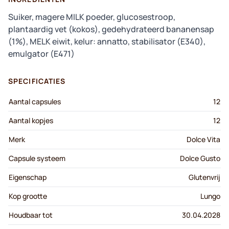
Suiker, magere MILK poeder, glucosestroop,
plantaardig vet (kokos), gedehydrateerd bananensap
(1%), MELK eiwit, kelur: annatto, stabilisator (E340),
emulgator (E471)
SPECIFICATIES
Aantal capsules
12
Aantal kopjes
12
Merk
Dolce Vita
Capsule systeem
Dolce Gusto
Eigenschap
Glutenvrij
Kop grootte
Lungo
Houdbaar tot
30.04.2028