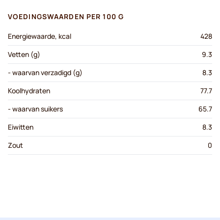
VOEDINGSWAARDEN PER 100 G
Energiewaarde, kcal
428
Vetten (g)
9.3
- waarvan verzadigd (g)
8.3
Koolhydraten
77.7
- waarvan suikers
65.7
Eiwitten
8.3
Zout
0