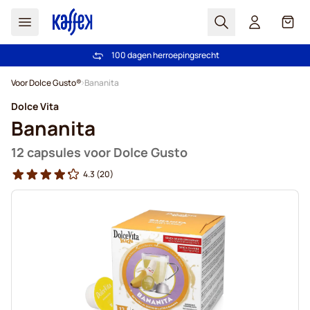
Zoek
Cart
100 dagen herroepingsrecht
Gratis verzending vanaf € 49
Ga naar de inhoud
Voor Dolce Gusto®
Bananita
Dolce Vita
Bananita
12 capsules voor Dolce Gusto
4.3
(20)