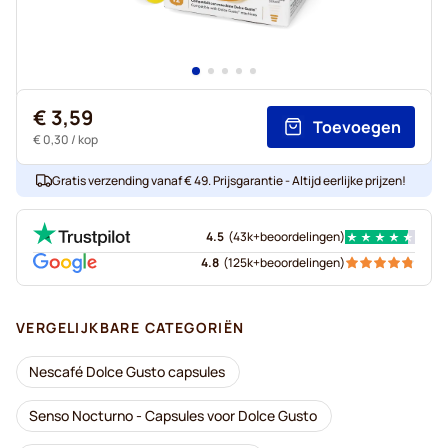
€ 3,59
Toevoegen
€ 0,30
/ kop
Gratis verzending vanaf € 49. Prijsgarantie - Altijd eerlijke prijzen!
4.5
(
43k+
beoordelingen
)
4.8
(
125k+
beoordelingen
)
VERGELIJKBARE CATEGORIËN
Nescafé Dolce Gusto capsules
Senso Nocturno - Capsules voor Dolce Gusto