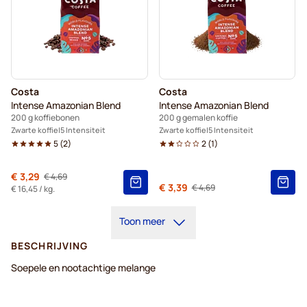
Costa
Costa
Intense Amazonian Blend
Intense Amazonian Blend
200 g koffiebonen
200 g gemalen koffie
Zwarte koffie
5 Intensiteit
Zwarte koffie
5 Intensiteit
5
(
2
)
2
(
1
)
Van
€ 3,29
€ 4,69
Normale prijs
Van
€ 3,39
€ 4,69
Normale prijs
€ 16,45
/ kg.
Toon meer
BESCHRIJVING
Soepele en nootachtige melange