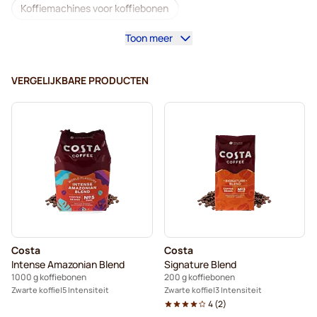
Koffiemachines voor koffiebonen
Toon meer
Lavazza - Koffiebonen
Cafeïnevrij - Koffiebonen
L'OR - Koffiebonen
Segafredo - Koffiebonen
VERGELIJKBARE PRODUCTEN
Caffè Borbone - Koffiebonen
Merrild - Koffiebonen
Garibaldi - Koffiebonen
Tonino Lamborghini - Koffiebonen
Gimoka - Koffiebonen
Kaffekapslen koffiebonen
Delonghi - Koffiebonen voor espresso
Costa
Costa
Intense Amazonian Blend
Signature Blend
1000 g koffiebonen
200 g koffiebonen
Zwarte koffie
5 Intensiteit
Zwarte koffie
3 Intensiteit
4
(
2
)