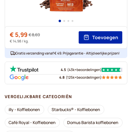
€ 5,99
€ 8,69
Toevoegen
€ 14,98
/ kg.
Gratis verzending vanaf € 49. Prijsgarantie - Altijd eerlijke prijzen!
4.5
(
43k+
beoordelingen
)
4.8
(
125k+
beoordelingen
)
VERGELIJKBARE CATEGORIËN
illy - Koffiebonen
Starbucks® - Koffiebonen
Café Royal - Koffiebonen
Domus Barista koffiebonen