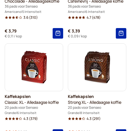
Chocolade - Alledaagsekoffie
Cafeïnevrij - Alledaagse koffie
36 pads voor Senseo
36 pads voor Senseo
Americano
5 Intensiteit
Americano
6 Intensiteit
3.6
(310)
4.7
(478)
€ 3,79
€ 3,39
€ 0,11
/ kop
€ 0,09
/ kop
Kaffekapslen
Kaffekapslen
Classic XL - Alledaagse koffie
Strong XL - Alledaagse koffie
20 pads voor Senseo
20 pads voor Senseo
Grande
6 Intensiteit
Grande
8 Intensiteit
4.3
(379)
4.3
(291)