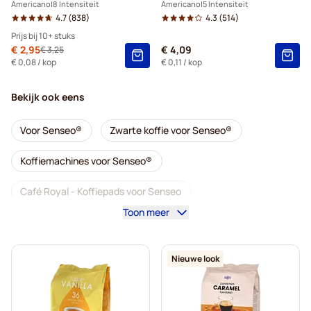
Americano
8 Intensiteit
Americano
5 Intensiteit
4.7
(838)
4.3
(514)
Prijs bij 10+ stuks
Speciale prijs
€ 2,95
€ 4,09
€ 3,25
Normale prijs
10+
=
€ 2,95
€ 0,08
/ kop
€ 0,11
/ kop
5+
=
€ 3,10
Bekijk ook eens
1
=
€ 3,25
Voor Senseo®
Zwarte koffie voor Senseo®
Koffiemachines voor Senseo®
Café Royal - Koffiepads voor Senseo
Toon meer
Accessoires voor Senseo®
Cafeïnevrij - Koffiepads voor Senseo
Nieuwe look
Ontkalken en onderhoud voor Senseo