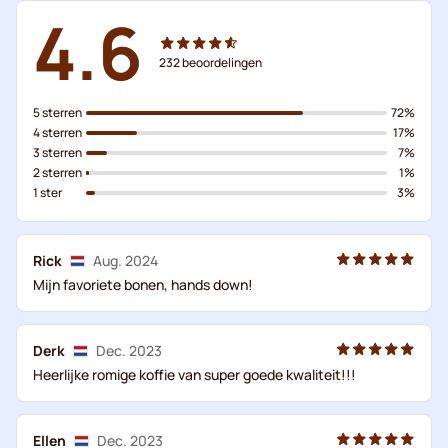
4.6
232
beoordelingen
5 sterren
72%
4 sterren
17%
3 sterren
7%
2 sterren
1%
1 ster
3%
Rick
Aug. 2024
Mijn favoriete bonen, hands down!
Derk
Dec. 2023
Heerlijke romige koffie van super goede kwaliteit!!!
Ellen
Dec. 2023