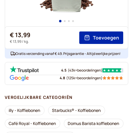
€ 13,99
Toevoegen
€ 13,99
/ kg.
Gratis verzending vanaf € 49. Prijsgarantie - Altijd eerlijke prijzen!
4.5
(
43k+
beoordelingen
)
4.8
(
125k+
beoordelingen
)
VERGELIJKBARE CATEGORIËN
illy - Koffiebonen
Starbucks® - Koffiebonen
Café Royal - Koffiebonen
Domus Barista koffiebonen