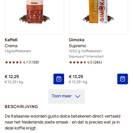
KaffeK
Gimoka
Crema
Supremo
1 kg koffiebonen
1000 g. Koffiebonen
Espresso
7 Intensiteit
4.7
(
1.158
)
4.5
(
284
)
€ 12,29
€ 13,29
€ 12,29
/ kg.
€ 13,29
/ kg.
Toon meer
BESCHRIJVING
De Italiaanse woorden gusto dolce betekenen direct vertaald
naar het Nederlands zoete smaak - en dat is precies wat je in
deze koffie krijgt.