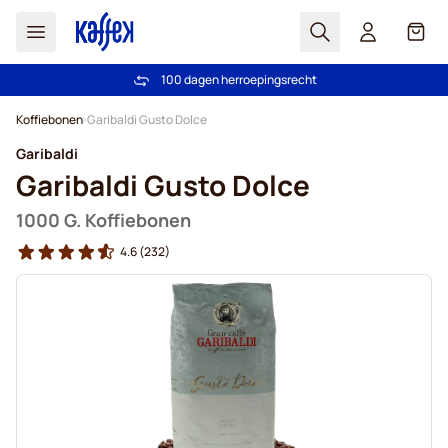
Zoek
Cart
100 dagen herroepingsrecht
Gratis verzending vanaf € 49
Ga naar de inhoud
Koffiebonen
Garibaldi Gusto Dolce
Garibaldi
Garibaldi Gusto Dolce
1000 G. Koffiebonen
4.6
(232)