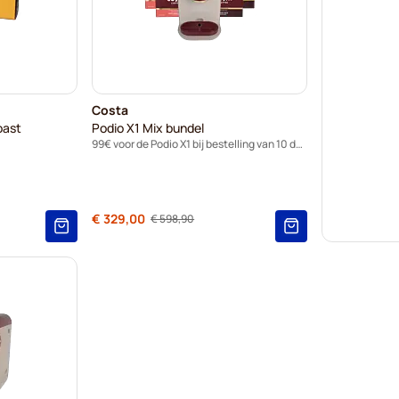
Costa
oast
Podio X1 Mix bundel
99€ voor de Podio X1 bij bestelling van 10 dozen capsules.
Normale prijs
€ 329,00
€ 598,90
Vanaf