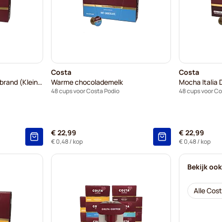
Costa
Costa
Mocha Italia Medium Gebrand (Kleine Kop)
Warme chocolademelk
Mocha Italia
48 cups voor Costa Podio
48 cups voor Co
€ 22,99
€ 22,99
€ 0,48
/ kop
€ 0,48
/ kop
Bekijk oo
Alle Cos