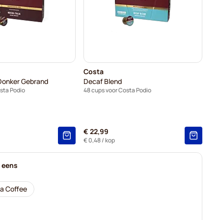
Costa
 Donker Gebrand
Decaf Blend
sta Podio
48 cups voor Costa Podio
€ 22,99
€ 0,48
/ kop
k eens
ta Coffee