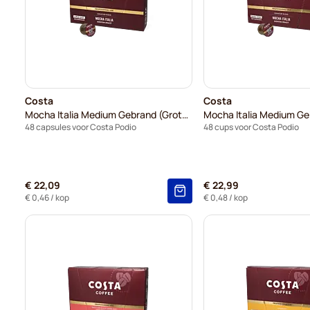
Costa
Costa
Mocha Italia Medium Gebrand (Grote Kop)
48 capsules voor Costa Podio
48 cups voor Costa Podio
€ 22,09
€ 22,99
€ 0,46
/ kop
€ 0,48
/ kop