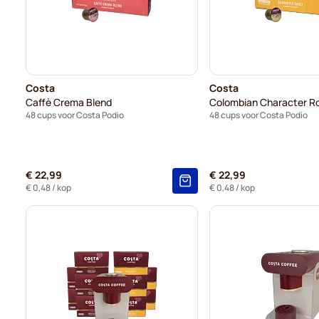
Costa
Costa
Caffè Crema Blend
Colombian Character R
48 cups voor Costa Podio
48 cups voor Costa Podio
€ 22,99
€ 22,99
€ 0,48
/ kop
€ 0,48
/ kop