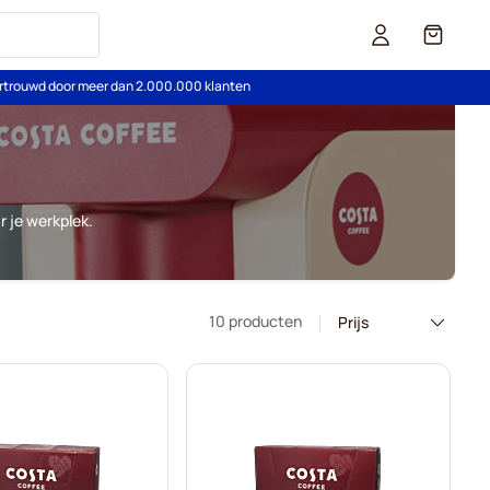
Cart
rtrouwd door meer dan 2.000.000 klanten
 je werkplek.
10 producten