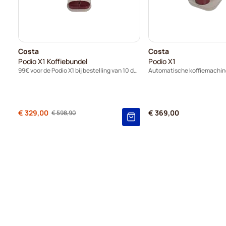
Costa
Costa
Podio X1 Koffiebundel
Podio X1
99€ voor de Podio X1 bij bestelling van 10 dozen capsules.
Automatische koffiemachin
Normale prijs
€ 329,00
€ 369,00
€ 598,90
Vanaf